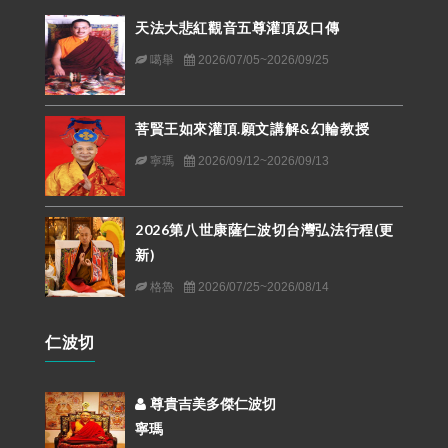
天法大悲紅觀音五尊灌頂及口傳
噶舉
2026/07/05~2026/09/25
菩賢王如來灌頂.願文講解&幻輪教授
寧瑪
2026/09/12~2026/09/13
2026第八世康薩仁波切台灣弘法行程(更
新)
格魯
2026/07/25~2026/08/14
仁波切
尊貴吉美多傑仁波切
寧瑪