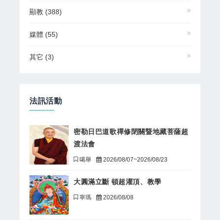
顯教
(388)
媒體
(55)
其它
(3)
法訊活動
密勒日巴道歌禪修閉關暨地藏菩薩超
渡法會
噶舉
2026/08/07~2026/08/23
大圓滿立斷 頓超灌頂、教學
寧瑪
2026/08/08