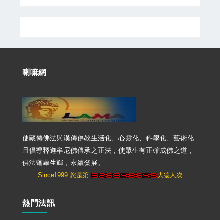
喇嘛網
使藏傳佛法與漢傳佛教生活化、心靈化、科學化、藝術化
且倡導釋迦牟尼佛傳承之正法，使眾生有正確成佛之道，
佛法蓬蓽生輝，永續發展。
Since1999 您是第
大德人次
熱門法訊