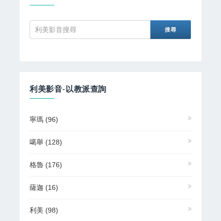
利美影音-以教派查詢
寧瑪
(96)
噶舉
(128)
格魯
(176)
薩迦
(16)
利美
(98)