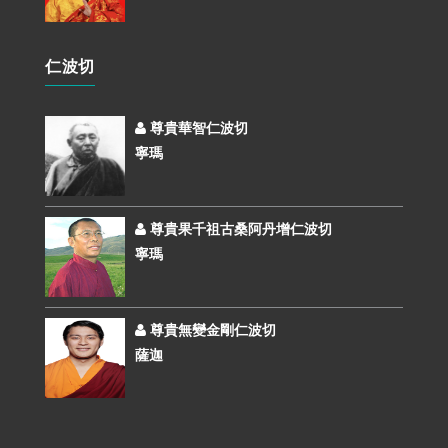
仁波切
尊貴華智仁波切
寧瑪
尊貴果千祖古桑阿丹增仁波切
寧瑪
尊貴無變金剛仁波切
薩迦