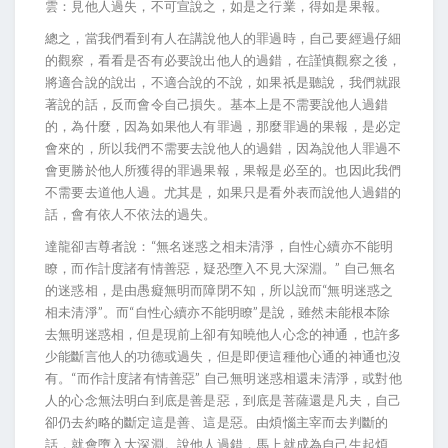
雲：見他人過失，不可宣說之，如是之行業，得如是果報。
總之，當我們看到有人在講說他人的罪過時，自己要經過仔細
的觀察，看看是否有必要說出他人的過錯，在謹慎觀察之後，
將適合說的說出，不適合說的不說，如果祇是聽說，我們就跟
著說的話，反而會令自己損失。基本上是不需要說他人過錯
的，為什麼，因為如果他人有罪過，那麼罪過的果報，是必定
會來的，所以我們不需要去說他人的過錯，因為說他人罪過不
會更勝於他人所獲得的罪過果報，果報是必至的。也因此我們
不需要去道他人過。尤其是，如果只是看外表而說他人過錯的
話，會有依人不依法的過失。
達龍卻吉尊者說：“無名迷惑之相未清淨，自性心續亦不能明
瞭，而作計度諸有情善惡，疑恐墮入不見大深淵。” 自己無名
的迷惑相，是由愚癡無明而障閉不知，所以說而“無明迷惑之
相未清淨”。而“自性心續亦不能明瞭”是說，雖然未能根本除
去無明迷惑相，但是現前上卻有知曉他人心念的神通，也許多
少能斷言他人的功德或過失，但是即便這種他心通的神通也沒
有。“而作計度諸有情善惡” 自己無明迷惑相還未清淨，或對他
人的心念無法明白到底是善是惡，到底是菩薩還是凡夫，自己
卻仍去約略的斷定這是善、這是惡。由煩惱主宰而去判斷的
話，就會墮入大深淵。說他人過錯，馬上就成為自己生起煩