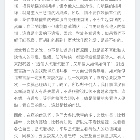
惱、增長煩惱的因與緣，也令他人生起煩惱。而煩惱的因與
緣，就是墮入三惡道的因與緣。所以，請不要作殃禍眾生的
事，我們本應儘量的去降服自身種種煩惱，不令生起煩惱的，
然而，自己的煩惱不但未能息滅調伏，反而更到處說他人的煩
惱，這真是非常的不適當。因此，對於各種過失，如果我們不
經仔細觀察，而胡亂的想到什麼就說什麼的話，是很不好的。
就拿我自己來說，也不是知道是什麼原因，就是很不喜歡聽人
說他人的罪過、過錯。任何時候，都覺得這種話很吵人。有人
來跟我說：“這個人怎麼怎麼了，又那個人如何如何了”，對這
些言語一方面我覺得打擾耳根，一方面也覺得無趣。如果類似
這些言語一定要對我說的話，說一次就夠了，沒有必要說第二
次。一次就已經聽到了，夠了。所以對任何人，我目前還沒有
念頭認為某人有過失罪過，不過很難說以後不會越來越糟。這
有錯、有過失，等等的執著念頭沒有，總是儘量的去看他人優
點，看自己的過失，這就是我的作法。
因此，在座的僧眾們，你們大多比我學的多，比我年長，比我
能幹，比我有經驗，比我有知識，所以先不看我這裡，先看看
各位自己，是怎麼樣的，平常是怎麼去看待他人的功德與過
失，同樣的，要去說某人的過患時，先想想自己就是那某人，