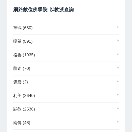
網路數位佛學院-以教派查詢
寧瑪
(630)
噶舉
(591)
格魯
(1935)
薩迦
(70)
覺囊
(2)
利美
(2640)
顯教
(2530)
南傳
(46)