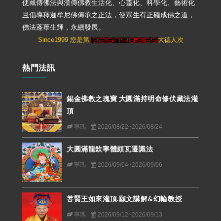
使藏傳佛法與漢傳佛教生活化、心靈化、科學化、藝術化
且倡導釋迦牟尼佛傳承之正法，使眾生有正確成佛之道，
佛法蓬蓽生輝，永續發展。
Since1999 您是第
大德人次
熱門法訊
錫金佛教之瑰寶 大圓滿持明命修伏藏法灌
頂
寧瑪
2026/08/22~2026/08/24
大圓滿龍欽寧體頗瓦遷識法
寧瑪
2026/09/04~2026/09/06
菩賢王如來灌頂.願文講解&幻輪教授
寧瑪
2026/09/12~2026/09/13