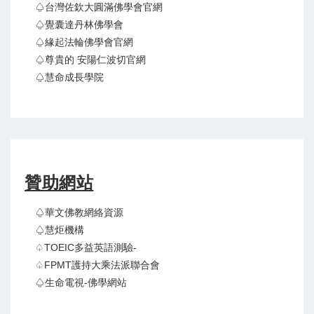
♤台灣佐欽大圓滿佛學會官網
♤覺囊達丹林佛學會
♤緣起法輪佛學會官網
♤尊貴的 安陽仁波切官網
♤慧命成長學院
贊助網站
♤華文佛教網絡資源
♤慧炬機構
♤TOEIC多益英語測驗-
♤FPMT護持大乘法派聯合會
♤生命電視-佛學網站