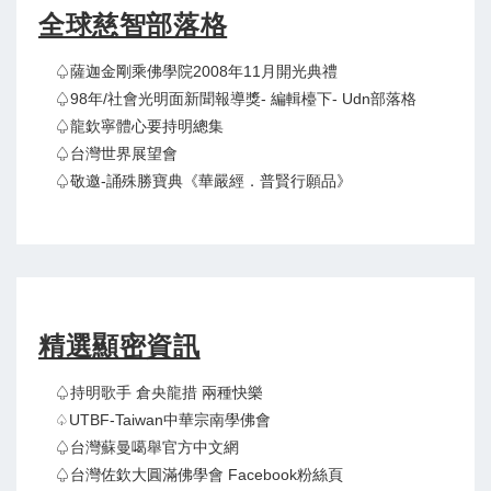
全球慈智部落格
♤薩迦金剛乘佛學院2008年11月開光典禮
♤98年/社會光明面新聞報導獎- 編輯檯下- Udn部落格
♤龍欽寧體心要持明總集
♤台灣世界展望會
♤敬邀-誦殊勝寶典《華嚴經．普賢行願品》
精選顯密資訊
♤持明歌手 倉央龍措 兩種快樂
♤UTBF-Taiwan中華宗南學佛會
♤台灣蘇曼噶舉官方中文網
♤台灣佐欽大圓滿佛學會 Facebook粉絲頁