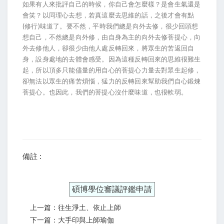
如果有人來批評自己的時候，你自己會怎麼樣？是會生氣還是
會笑？以同理心去想，若真這麼去思維的話，之後才會有點
(修行)味道了。要不然，平時我們總是向外去修，很少回頭想
想自己，不然總是向外修，由自身為主的向外去修菩提心，向
外去修他人，卻很少由他人處反轉回來，將眾生的苦返回自
身，設身處地的去體會感受。因為這種反轉回來的思維很難生
起，所以頂多只能儘量的用自心的菩提心力量去對眾生起修，
卻無法以眾生的痛苦煩惱，猛力的反轉回來幫助我們自心鍛煉
菩提心。也因此，我們的菩提心沒什麼味道，也很軟弱。
備註 :
碩博學位審議評鑑申請
上一篇：往生淨土、依止上師
下一篇：大手印與上師瑜伽