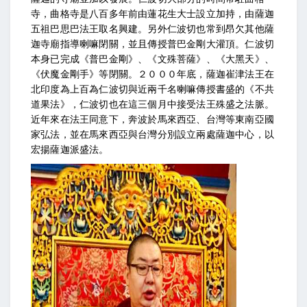
寺，曲格寺是八百多年前由蓮花生大士設立加持，由薩迦
五祖巴思巴法王取名興建。另外仁波切也常到昂欠其他薩
迦寺廟指導喇嘛閉關，並且傳授普巴金剛大灌頂。仁波切
本身已完成《普巴金剛》、《文殊菩薩》、《大黑天》、
《伏魔金剛手》等閉關。２０００年底，薩迦崔津法王在
北印度為上百為仁波切與近兩千名喇嘛傳授書盛的《不共
道果法》，仁波切也在這三個月中接受法王殊盛之法脈。
近年來在法王同意下，奔波於馬來西亞、台灣等東南亞國
家弘法，並在馬來西亞與台灣分別設立兩處薩迦中心，以
宏揚薩迦派盛法。