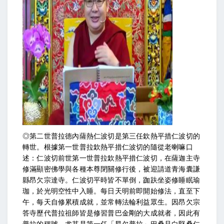
◎第二世普拉德內薩熱仁波切是第三任欽熱平措仁波切的
轉世。根據第一世普拉欽熱平措仁波切的隨從老喇嘛口
述：仁波切前世第一世普拉欽熱平措仁波切，在薩迦主寺
修滿顯密佛學與各種本尊閉關修行後，被迎請道青海囊謙
縣昂欠宗達寺。仁波切平時皆不單倒，跏趺坐姿修睡眠瑜
珈，於光明空性中入睡。每日天明前即開始修法，直至下
午，每天自修累積成就，並常轉法輪利益眾生。因昂欠宗
答寺歷代普拉祖師皆是修習普巴金剛的大成就者，因此有
普拉的稱號。尤其是第一任「昂欠普拉」巴桑旦白堅桑仁