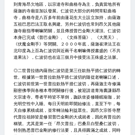
到青海昂欠地區，以宗達寺和曲格寺為主，負責當地所有
薩迦的寺廟並加以發展。仁波切大部分的時間常駐曲格
寺，曲格寺是八百多年前由蓮花生大士設立加持，由薩迦
五祖巴思巴法王取名興建。另外仁波切也常到昂欠其他薩
迦寺廟指導喇嘛閉關，並且傳授普巴金剛大灌頂。仁波切
本身已完成《普巴金剛》、《文殊菩薩》、《大黑天》、
《伏魔金剛手》等閉關。２０００年底，薩迦崔津法王在
北印度為上百為仁波切與近兩千名喇嘛傳授書盛的《不共
道果法》，仁波切也在這三個月中接受法王殊盛之法脈。
◎二世普拉德內薩熱仁波切是第三任欽熱平措仁波切的轉
世。根據第一世普拉欽熱平措仁波切的隨從老喇嘛口述，
仁波切前世第一世普拉欽熱平措仁波切，再薩迦主寺修滿
顯密佛學與各種本尊閉關修行後，被迎請道青海囊謙縣昂
欠宗達寺。尊者平時皆不單倒，跏趺坐姿修睡眠瑜珈，於
光明空性中入睡。每日天明前即開始修法，直至下午，每
天自修累積成就，並常轉法輪利益眾生。因昂欠宗答寺歷
代普拉祖師皆是修習普巴金剛的大成就者，因此有普拉的
稱號。尤其是第一任「昂欠普拉」巴桑旦白堅桑仁波切，
特別熟悉普巴金剛的修行法要，且具得圓滿之成就，同時