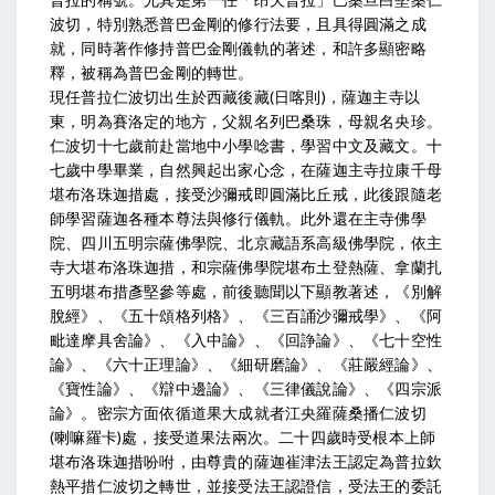
波切，特別熟悉普巴金剛的修行法要，且具得圓滿之成
就，同時著作修持普巴金剛儀軌的著述，和許多顯密略
釋，被稱為普巴金剛的轉世。
現任普拉仁波切出生於西藏後藏(日喀則)，薩迦主寺以
東，明為賽洛定的地方，父親名列巴桑珠，母親名央珍。
仁波切十七歲前赴當地中小學唸書，學習中文及藏文。十
七歲中學畢業，自然興起出家心念，在薩迦主寺拉康千母
堪布洛珠迦措處，接受沙彌戒即圓滿比丘戒，此後跟隨老
師學習薩迦各種本尊法與修行儀軌。此外還在主寺佛學
院、四川五明宗薩佛學院、北京藏語系高級佛學院，依主
寺大堪布洛珠迦措，和宗薩佛學院堪布土登熱薩、拿蘭扎
五明堪布措彥堅參等處，前後聽聞以下顯教著述，《別解
脫經》、《五十頌格列格》、《三百誦沙彌戒學》、《阿
毗達摩具舍論》、《入中論》、《回諍論》、《七十空性
論》、《六十正理論》、《細研磨論》、《莊嚴經論》、
《寶性論》、《辯中邊論》、《三律儀說論》、《四宗派
論》。密宗方面依循道果大成就者江央羅薩桑播仁波切
(喇嘛羅卡)處，接受道果法兩次。二十四歲時受根本上師
堪布洛珠迦措吩咐，由尊貴的薩迦崔津法王認定為普拉欽
熱平措仁波切之轉世，並接受法王認證信，受法王的委託