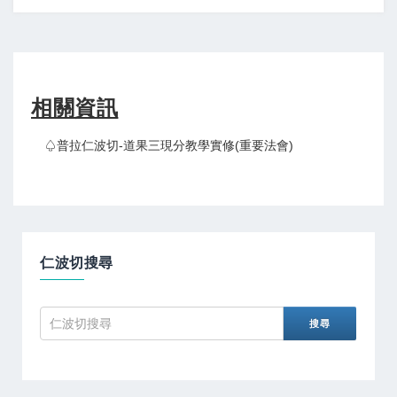
相關資訊
♤普拉仁波切-道果三現分教學實修(重要法會)
仁波切搜尋