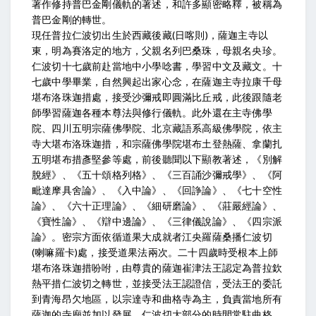
著作修持普巴金剛儀軌的著述，和許多顯密略釋，被稱為
普巴金剛的轉世。
現任普拉仁波切出生於西藏後藏(日喀則)，薩迦主寺以
東，明為賽洛定的地方，父親名列巴桑珠，母親名央珍。
仁波切十七歲前赴當地中小學唸書，學習中文及藏文。十
七歲中學畢業，自然興起出家心念，在薩迦主寺拉康千母
堪布洛珠迦措處，接受沙彌戒即圓滿比丘戒，此後跟隨老
師學習薩迦各種本尊法與修行儀軌。此外還在主寺佛學
院、四川五明宗薩佛學院、北京藏語系高級佛學院，依主
寺大堪布洛珠迦措，和宗薩佛學院堪布土登熱薩、拿蘭扎
五明堪布措彥堅參等處，前後聽聞以下顯教著述，《別解
脫經》、《五十頌格列格》、《三百誦沙彌戒學》、《阿
毗達摩具舍論》、《入中論》、《回諍論》、《七十空性
論》、《六十正理論》、《細研磨論》、《莊嚴經論》、
《寶性論》、《辯中邊論》、《三律儀說論》、《四宗派
論》。密宗方面依循道果大成就者江央羅薩桑播仁波切
(喇嘛羅卡)處，接受道果法兩次。二十四歲時受根本上師
堪布洛珠迦措吩咐，由尊貴的薩迦崔津法王認定為普拉欽
熱平措仁波切之轉世，並接受法王認證信，受法王的委託
到青海昂欠地區，以宗達寺和曲格寺為主，負責當地所有
薩迦的寺廟並加以發展。仁波切大部分的時間常駐曲格