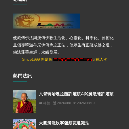
使藏傳佛法與漢傳佛教生活化、心靈化、科學化、藝術化
且倡導釋迦牟尼佛傳承之正法，使眾生有正確成佛之道，
佛法蓬蓽生輝，永續發展。
Since1999 您是第
大德人次
熱門法訊
六臂瑪哈嘎拉隨許灌頂&閻魔敵隨許灌頂
格魯
2026/08/18~2026/08/19
大圓滿龍欽寧體頗瓦遷識法