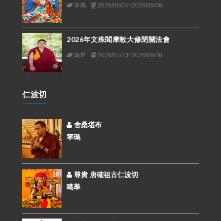
寧瑪
2026/09/04~2026/09/06
2026年文殊閻摩敵大修閉關法會
噶舉
2026/07/23~2026/09/28
仁波切
舍桑堪布
寧瑪
尊貴 唐確祖古仁波切
噶舉