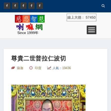
線上大德：
57450
Since 1999年
尊貴二世普拉仁波切
薩迦
印度
人氣：
19436