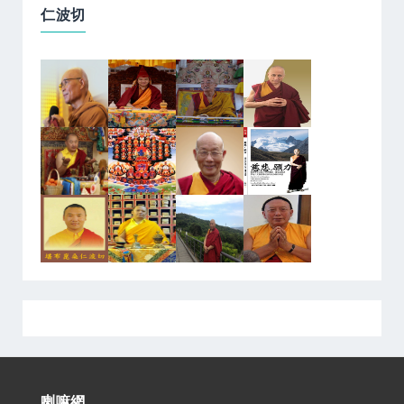
仁波切
喇嘛網