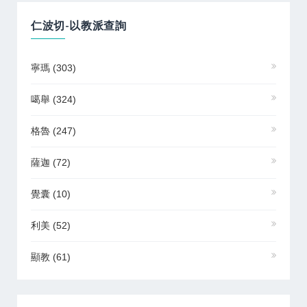
仁波切-以教派查詢
寧瑪
(303)
噶舉
(324)
格魯
(247)
薩迦
(72)
覺囊
(10)
利美
(52)
顯教
(61)