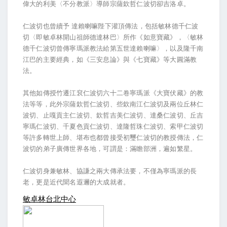
偉大的利美〈不分教派〉導師宗薩欽哲仁波切卻吉洛卓。
仁波切也曾續予 達賴喇嘛陛下灌頂傳法，包括敏林德千仁波
切〈即敏卓林開山祖師德達林巴〉所作《如意寶藏》，〈敏林
德千仁波切曾傳寧瑪派教法給第五世達賴喇嘛〉，以及隆千南
江巴的主要經典，如《三安息論》與《七寶藏》等大圓滿教
法。
其他如傳授竹遷江袞仁波切六十二卷寧瑪派《大寶伏藏》的教
法等等，此外宗薩欽哲仁波切、些欽南江仁波切及兩位丘林仁
波切、止嘎貢主仁波切、欽哲吉美仁波切、達桑仁波切、丘吉
寧瑪仁波切、千夏色貢仁波切、達隆哲珠仁波切、索甲仁波切
等許多轉世上師、堪布也都曾接受初璽仁波切的教授傳法，仁
波切的弟子廣傳世界各地，可謂是：滿瞻部洲，遍如繁星。
仁波切身兼敏林、協謙之兩大傳承法要，不僅為寧瑪派的長
老，更是近代聞名遐邇的大成就者。
敏卓林台北中心