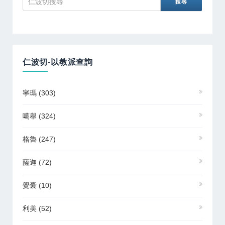
仁波切-以教派查詢
寧瑪
(303)
噶舉
(324)
格魯
(247)
薩迦
(72)
覺囊
(10)
利美
(52)