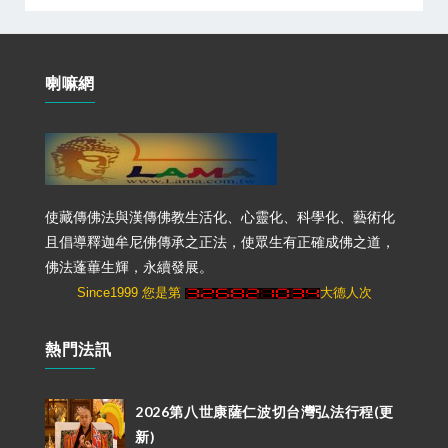
喇嘛網
使藏傳佛法與漢傳佛教生活化、心靈化、科學化、藝術化
且倡導釋迦牟尼佛傳承之正法，使眾生有正確成佛之道，
佛法蓬蓽生輝，永續發展。
Since1999 您是第
大德人次
熱門法訊
2026第八世康薩仁波切台灣弘法行程(更
新)