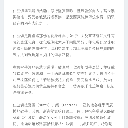
仁波切學識淵博浩瀚，修行堅實無暇，歷練證解深入，當今無
與倫比，深受各教派行者尊崇，是受西藏純粹傳統教育，碩果
僅存的稀有大師之一。
仁波切是毘盧遮那佛的化身總集，並衍生大勢至菩薩和文殊菩
薩的雙運化身，從化現佛陀大弟子阿難開始，即化現如念珠般
連綿不斷的殊勝轉世，以利益眾生，加上承續甚多極尊貴的傳
襲，法爾顯現如日如月的傳承功德。
在舊密學派的智慧大道場﹝敏卓林﹞仁波切博學廣闊，並從戒
師崔肯穹仁波切和上一世的敏林堪欽哲諾布仁波切，按照拉千
功巴拉薩留傳之「菲納雅授記」傳承，受完整比丘戒。於今仁
波切是公認此傳承主要持有者之一，曾為數千比丘剃度，以清
淨戒律著稱。
仁波切接受經〈sutrs〉、續〈tantras〉、及其他各種學門廣
博的教學，其舊、新密學派明師逾三十位，包括寧瑪派大師敏
林多進仁波切、著名的女性上師殊謝傑尊仁波切和篤炯仁波
切、達賴喇嘛殿津嘉措和瑟功仁波切……，諸多明師。特別是