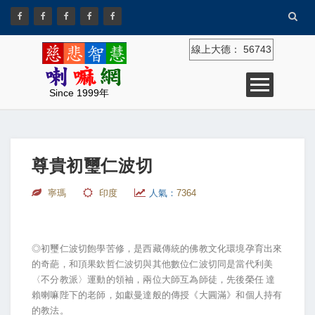
線上大德：
56743
Since 1999年
尊貴初璽仁波切
寧瑪
印度
人氣：
7364
◎初璽仁波切飽學苦修，是西藏傳統的佛教文化環境孕育出來
的奇葩，和頂果欽哲仁波切與其他數位仁波切同是當代利美
〈不分教派〉運動的領袖，兩位大師互為師徒，先後榮任 達
賴喇嘛陛下的老師，如獻曼達般的傳授《大圓滿》和個人持有
的教法。