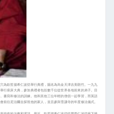
聖穴為欽哲揚希仁波切舉行典禮，賜名為烏金天津吉美朗竹。一九九
切舉行座床大典，參加典禮者包括數千位從世界各地前來的弟子。目
學、書寫和修法的訓練。他和其他三位年輕的僧侶一起學習，而英語
都會前往尼泊爾去探視他的家人，並且參與雪謙寺的年度修法儀式。
世所持有的法教和灌頂。最近，欽哲揚希仁波切從楚西仁波切座下接