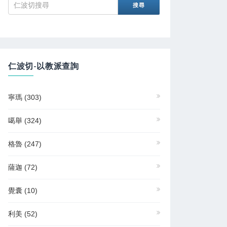
仁波切-以教派查詢
寧瑪
(303)
噶舉
(324)
格魯
(247)
薩迦
(72)
覺囊
(10)
利美
(52)