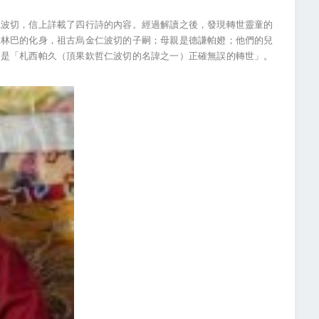
仁波切，信上詳載了四行詩的內容。經過解讀之後，發現轉世靈童的
謙林巴的化身，祖古烏金仁波切的子嗣；母親是德謙帕嬁；他們的兒
，是「札西帕久（頂果欽哲仁波切的名諱之一）正確無誤的轉世」。
。