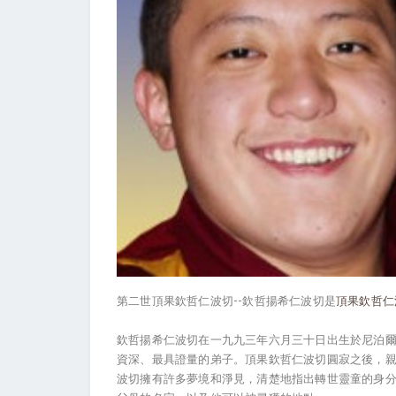
第二世頂果欽哲仁波切--欽哲揚希仁波切是
頂果欽哲仁
欽哲揚希仁波切在一九九三年六月三十日出生於尼泊
資深、最具證量的弟子。頂果欽哲仁波切圓寂之後，
波切擁有許多夢境和淨見，清楚地指出轉世靈童的身