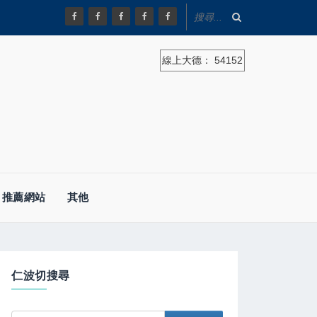
線上大德：
54152
推薦網站
其他
仁波切搜尋