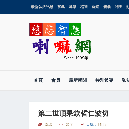
最新弘法訊息
寧瑪
噶舉
格魯
薩迦
覺囊
利美
Since 1999年
首頁
會員
最新新聞
特別報導
弘
第二世頂果欽哲仁波切
寧瑪
印度
人氣：
14995