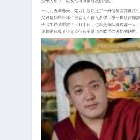
父母的名字，以及他可以被尋獲的地點。
一九九五年春天，楚西仁波切送了一封信給雪謙冉江
父親是錫給丘林仁波切明久德瓦多傑，第三世秋吉德
子出生於藏曆雞年五月十日，也就是蓮師誕辰那一天
達賴喇嘛尊者証實這個孩子是頂果欽哲仁波切的轉世