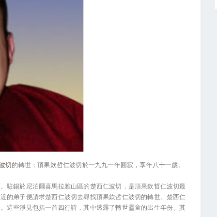
波切
的轉世；頂果欽哲仁波切於一九九一年圓寂，享年八十一歲。
爾。駐錫於尼泊爾喜馬拉雅山區的楚西仁波切，是頂果欽哲仁波切最
親近的弟子便請求楚西仁波切去尋找頂果欽哲仁波切的轉世。楚西仁
分。這些淨見包括一首四行詩，其中透露了轉世靈童的出生年份、其