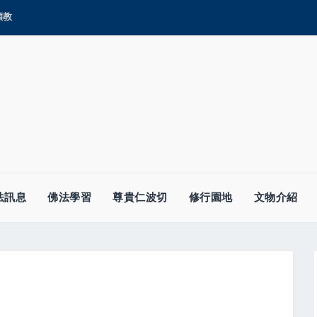
顯教
法訊息
佛法學習
尊貴仁波切
修行園地
文物介紹