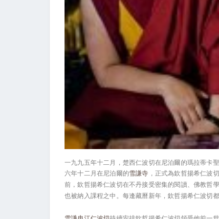
一九九五年十二月，楚西仁波切在尼泊爾的瑪拉蒂卡
六年十二月在尼泊爾的
雪謙寺
，正式為欽哲揚希仁波
前，欽哲揚希仁波切在不丹接受密集的閱讀、佛教哲
也被納入課程之中。每逢藏曆新年，欽哲揚希仁波切
雪謙冉江仁波切
持續安排欽哲揚希仁波切領受他前一