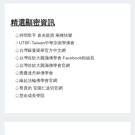
精選顯密資訊
♤持明歌手 倉央龍措 兩種快樂
♤UTBF-Taiwan中華宗南學佛會
♤台灣蘇曼噶舉官方中文網
♤台灣佐欽大圓滿佛學會 Facebook粉絲頁
♤台灣佐欽大圓滿佛學會官網
♤覺囊達丹林佛學會
♤緣起法輪佛學會官網
♤尊貴的 安陽仁波切官網
♤慧命成長學院