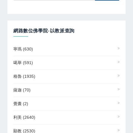
網路數位佛學院-以教派查詢
寧瑪
(630)
噶舉
(591)
格魯
(1935)
薩迦
(70)
覺囊
(2)
利美
(2640)
顯教
(2530)