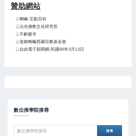
贊助網站
♤喇嘛-互動百科
♤法光佛教文化研究所
♤不解巖寺
♤達賴喇嘛西藏宗教基金會
♤自由電子新聞網-民國90年3月13日
數位佛學院搜尋