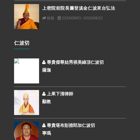
上密院前院長圖登滇金仁波來台弘法
格魯
2026/08/01~2026/08/22
仁波切
尊貴傑尊姑秀祺美綠頂仁波切
薩迦
上果下清律師
顯教
尊貴堪布彭措郎加仁波切
寧瑪