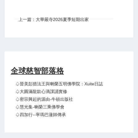
上一篇：大華嚴寺2026夏季短期出家
全球慈智部落格
♤晉美彭措法王與喇榮五明佛學院：Xuite日誌
♤大圓滿龍欽心滴課誦實修
♤密宗興起的源由-牛頓出版社
♤慧光集-喇榮三乘佛學會
♤四加行--寧瑪巴蓮師傳承