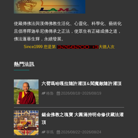
使藏傳佛法與漢傳佛教生活化、心靈化、科學化、藝術化
且倡導釋迦牟尼佛傳承之正法，使眾生有正確成佛之道，
佛法蓬蓽生輝，永續發展。
Since1999 您是第
大德人次
熱門法訊
六臂瑪哈嘎拉隨許灌頂&閻魔敵隨許灌頂
格魯
2026/08/18~2026/08/19
錫金佛教之瑰寶 大圓滿持明命修伏藏法灌
頂
寧瑪
2026/08/22~2026/08/24