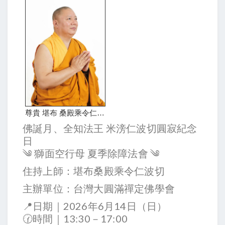
尊貴 堪布 桑殿乘令仁波切
佛誕月、全知法王 米滂仁波切圓寂紀念
日
༄ 獅面空行母 夏季除障法會 ༄
住持上師：堪布桑殿乘令仁波切
主辦單位：台灣大圓滿禪定佛學會
📍日期｜2026年6月14日（日）
🕜時間｜13:30－17:00