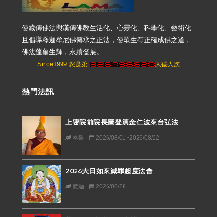
使藏傳佛法與漢傳佛教生活化、心靈化、科學化、藝術化
且倡導釋迦牟尼佛傳承之正法，使眾生有正確成佛之道，
佛法蓬蓽生輝，永續發展。
Since1999 您是第
大德人次
熱門法訊
上密院前院長圖登滇金仁波來台弘法
格魯
2026/08/01~2026/08/22
2026大日如來滅罪超度法會
薩迦
2026/08/28