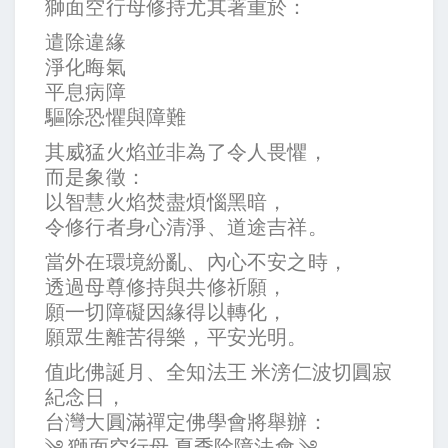
獅面空行母修持尤其著重於：
遣除違緣
淨化晦氣
平息病障
驅除恐懼與障難
其威猛火焰並非為了令人畏懼，
而是象徵：
以智慧火焰焚盡煩惱黑暗，
令修行者身心清淨、道途吉祥。
當外在環境紛亂、內心不安之時，
透過母尊修持與共修祈願，
願一切障礙因緣得以轉化，
願眾生離苦得樂，平安光明。
值此佛誕月、全知法王 米滂仁波切圓寂
紀念日，
台灣大圓滿禪定佛學會將舉辦：
༄ 獅面空行母 夏季除障法會 ༄