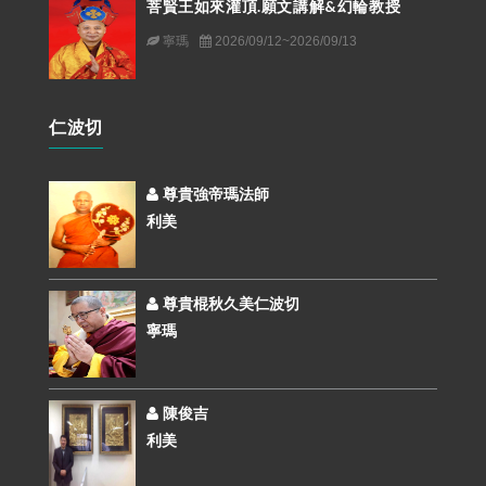
菩賢王如來灌頂.願文講解&幻輪教授
寧瑪
2026/09/12~2026/09/13
仁波切
尊貴強帝瑪法師
利美
尊貴棍秋久美仁波切
寧瑪
陳俊吉
利美