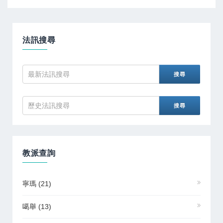
法訊搜尋
教派查詢
寧瑪
(21)
噶舉
(13)