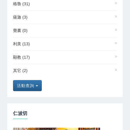
格魯
(31)
薩迦
(3)
覺囊
(0)
利美
(13)
顯教
(17)
其它
(2)
活動查詢
仁波切