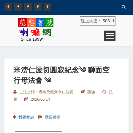
線上大德：
50611
Since 1999年
米滂仁波切圓寂紀念༄ 獅面空
行母法會 ༄
主法上師：堪布桑殿乘令仁波切
薩迦
法
會
2026/06/14
我要參加
我要祈福