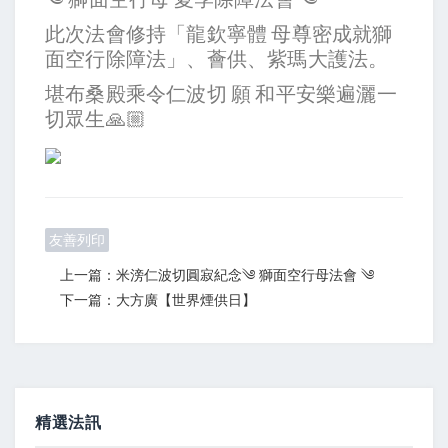
此次法會修持「龍欽寧體 母尊密成就獅
面空行除障法」、薈供、紫瑪大護法。
堪布桑殿乘令仁波切 願 和平安樂遍灑一
切眾生🙏🏼
友善列印
上一篇：米滂仁波切圓寂紀念༄ 獅面空行母法會 ༄
下一篇：大方廣【世界煙供日】
精選法訊