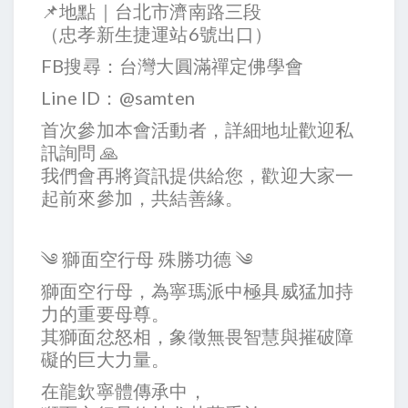
📌地點｜台北市濟南路三段
（忠孝新生捷運站6號出口）
FB搜尋：台灣大圓滿禪定佛學會
Line ID：@samten
首次參加本會活動者，詳細地址歡迎私
訊詢問 🙏
我們會再將資訊提供給您，歡迎大家一
起前來參加，共結善緣。
༄ 獅面空行母 殊勝功德 ༄
獅面空行母，為寧瑪派中極具威猛加持
力的重要母尊。
其獅面忿怒相，象徵無畏智慧與摧破障
礙的巨大力量。
在龍欽寧體傳承中，