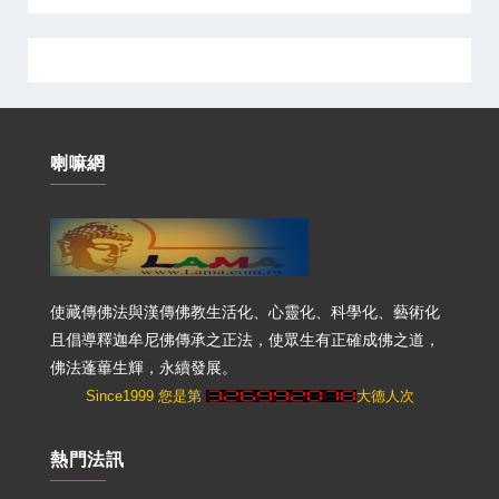
喇嘛網
使藏傳佛法與漢傳佛教生活化、心靈化、科學化、藝術化
且倡導釋迦牟尼佛傳承之正法，使眾生有正確成佛之道，
佛法蓬蓽生輝，永續發展。
Since1999 您是第
大德人次
熱門法訊