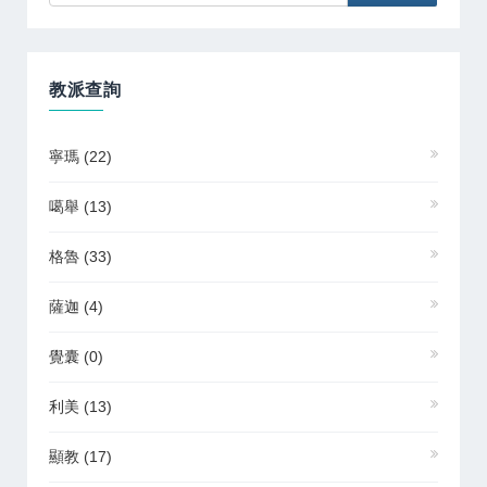
教派查詢
寧瑪
(22)
噶舉
(13)
格魯
(33)
薩迦
(4)
覺囊
(0)
利美
(13)
顯教
(17)