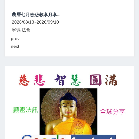
農曆七月慈悲教孝月孝親薦亡系列法會
2026/08/13~2026/09/10
2026
寧瑪 法會
噶舉
prev
next