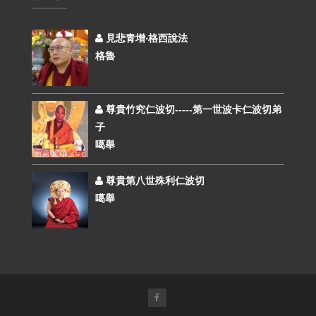
見悲青增‧格西說法
格魯
尊貴竹究仁波切-----第一世波卡仁波切弟
子
噶舉
尊貴第八世殊利仁波切
噶舉