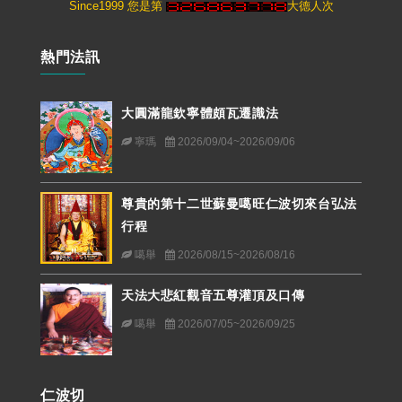
Since1999 您是第
大德人次
熱門法訊
大圓滿龍欽寧體頗瓦遷識法
寧瑪
2026/09/04~2026/09/06
尊貴的第十二世蘇曼噶旺仁波切來台弘法
行程
噶舉
2026/08/15~2026/08/16
天法大悲紅觀音五尊灌頂及口傳
噶舉
2026/07/05~2026/09/25
仁波切