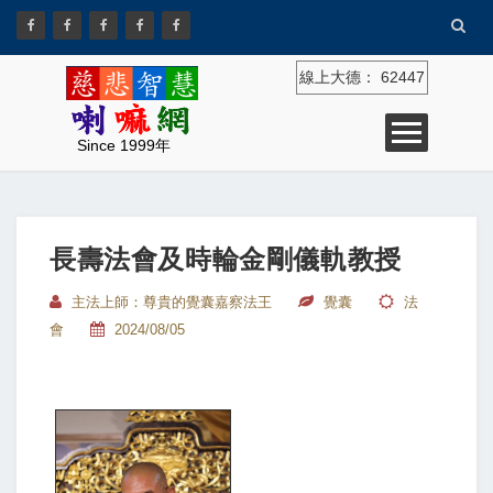
線上大德：
62447
Since 1999年
長壽法會及時輪金剛儀軌教授
主法上師：尊貴的覺囊嘉察法王
覺囊
法
會
2024/08/05