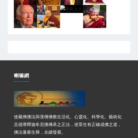
喇嘛網
使藏傳佛法與漢傳佛教生活化、心靈化、科學化、藝術化
且倡導釋迦牟尼佛傳承之正法，使眾生有正確成佛之道，
佛法蓬蓽生輝，永續發展。