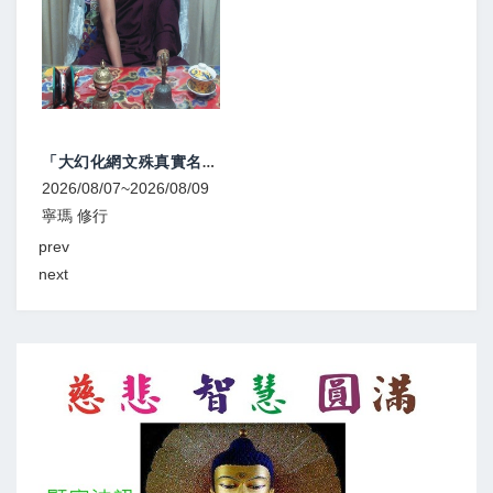
「大幻化網文殊真實名稱續」傳講1
大圓滿立斷 頓超灌頂、教學
08/09
2026/08/08
寧瑪 灌頂
prev
next