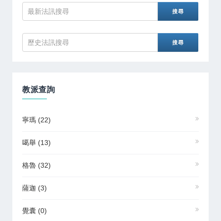
教派查詢
寧瑪
(22)
噶舉
(13)
格魯
(32)
薩迦
(3)
覺囊
(0)