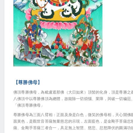
【尊勝佛母】
佛頂尊勝佛母，為毗盧遮那佛（大日如來）頂髻的化身，頂是尊勝之
八佛頂中以尊勝佛頂為總體，故能除一切煩惱、業障，與破一切穢惡
「佛頂尊勝佛母」
尊勝佛母為三面八臂相：正面及身是白色，微笑的佛母相，天心開佛眼
面黃色，是觀世音菩薩無量慈悲的示現，左面藍色，是金剛手菩薩忿
薩、金剛手菩薩三者合一，具足無上智慧、慈悲、忿怒降伏的圓滿功