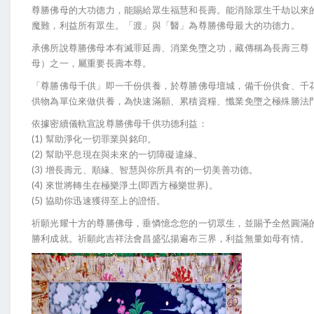
尊勝佛母的大功德力，能賜給眾生福慧和長壽。能消除眾生千劫以來
魔難，利益所有眾生。「渡」與「醫」為尊勝佛母最大的功德力。
承佛所說尊勝佛母本有滅罪延壽、消業免墮之功，藏傳稱為長壽三尊
母）之一，屬重要長壽本尊。
「尊勝佛母千供」即一千份供養，於尊勝佛母壇城，備千份供食、千
供物為單位來做供養，為快速滿願、累積資糧、懺業免墮之極殊勝法
依據密續儀軌宣說尊勝佛母千供功德利益：
(1) 幫助淨化一切罪業與銘印。
(2) 幫助平息現在與未來的一切障礙違緣。
(3) 增長壽元、順緣、智慧與你所具有的一切美善功德。
(4) 來世將轉生在極樂淨土(即西方極樂世界)。
(5) 協助你迅速獲得至上的證悟。
祈願光耀十方的尊勝佛母，垂憐憶念您的一切眾生，並賜予全然圓滿
勝利成就。祈願此吉祥法會昌盛弘揚遍布三界，利益無量如母有情。