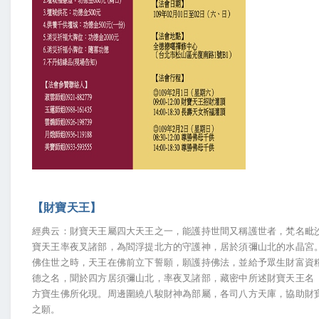
【財寶天王】
經典云：財寶天王屬四大天王之一，能護持世間又稱護世者，梵名毗沙
寶天王率夜叉諸部，為閻浮提北方的守護神，居於須彌山北的水晶宮
佛住世之時，天王在佛前立下誓願，願護持佛法，並給予眾生財富資
德之名，聞於四方居須彌山北，率夜叉諸部，藏密中所述財寶天王名
方寶生佛所化現。周邊圍繞八駿財神為部屬，各司八方天庫，協助財
之願。