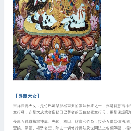
【長壽天女】
吉祥長壽天女，是竹巴噶舉派極重要的護法神衆之一，亦是智慧吉祥
空行母，亦是大成就者密勒日巴尊者的五位秘密空行母，更是保護藏地
長壽五佛母執掌神壽、先知、衣田、財寶和牲畜，接受五佛母傳法灌
豐饒、添福、權勢名望，除去一切修行佛法及世間法上各種障礙，福