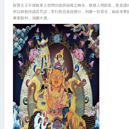
財寶天王不僅執掌人世間功德與福報之轉化，散發人間財富，更是護
所以精勤持誦其咒語，常行慈悲喜捨善行，利樂一切眾生，藉由本尊
事業順利，鴻圖大展。