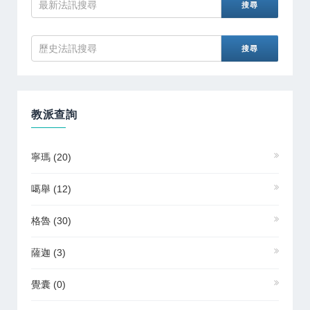
教派查詢
寧瑪
(20)
噶舉
(12)
格魯
(30)
薩迦
(3)
覺囊
(0)