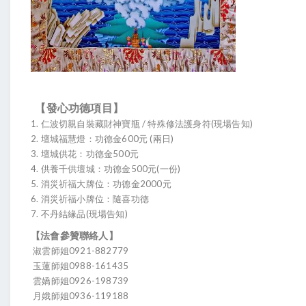
【發心功德項目】
1. 仁波切親自裝藏財神寶瓶 / 特殊修法護身符(現場告知)
2. 壇城福慧燈：功德金600元 (兩日)
3. 壇城供花：功德金500元
4. 供養千供壇城：功德金500元(一份)
5. 消災祈福大牌位：功德金2000元
6. 消災祈福小牌位：隨喜功德
7. 不丹結緣品(現場告知)
【法會參贊聯絡人】
淑雲師姐0921-882779
玉蓮師姐0988-161435
雲嬌師姐0926-198739
月娥師姐0936-119188