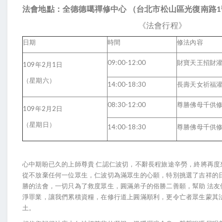
法會地點：全德德噶禪修中心 （台北市松山區光復南路1
《法會行程》
日期
時間
修法內容
09:00-12:00
財寶天王招財
109年2月1日
（星期六）
14:00-18:30
長壽天女祈福
08:30-12:00
尊勝佛母千供
109年2月2日
（星期日）
14:00-18:30
尊勝佛母千供
心中期盼已久的上師尊貴 仁認仁波切，不辭長程旅途辛勞，終將再度
從不放棄任何一位眾生，仁波切為滿眾生的心願，特別挑選了吉祥的
勝的法會，一切只為了救度眾生，圓滿弟子的俗勝二善願，幫助 法友
淨罪業，讓我們累積資糧，在修行道上圓滿順利，更令亡者眾生蒙其
土。