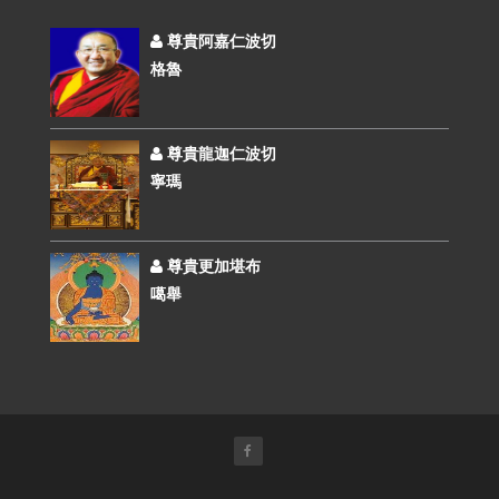
尊貴阿嘉仁波切
格魯
尊貴龍迦仁波切
寧瑪
尊貴更加堪布
噶舉