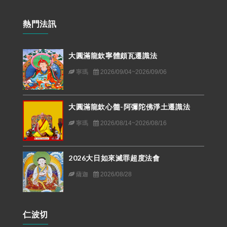
熱門法訊
大圓滿龍欽寧體頗瓦遷識法
寧瑪
2026/09/04~2026/09/06
大圓滿龍欽心髓-阿彌陀佛淨土遷識法
寧瑪
2026/08/14~2026/08/16
2026大日如來滅罪超度法會
薩迦
2026/08/28
仁波切