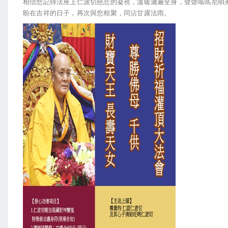
相信您記得法座上仁波切慈悲的凝視，溫暖灑遍全身，聲聲嗡瑪尼唄美吽..
盼在吉祥的日子，再次與您相聚，同沾甘露法雨。