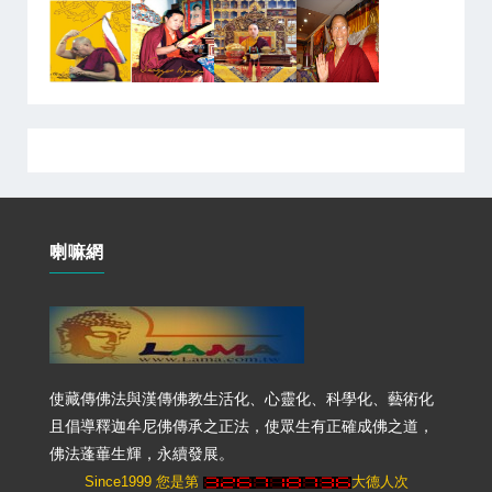
喇嘛網
使藏傳佛法與漢傳佛教生活化、心靈化、科學化、藝術化
且倡導釋迦牟尼佛傳承之正法，使眾生有正確成佛之道，
佛法蓬蓽生輝，永續發展。
Since1999 您是第
大德人次