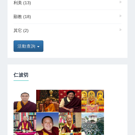
利美
(13)
顯教
(18)
其它
(2)
活動查詢
仁波切