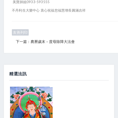
美寶師姐0933-593555
不丹利生大樂中心 衷心祝福您福慧增長圓滿吉祥
友善列印
下一篇：農曆歲末－度母除障大法會
精選法訊