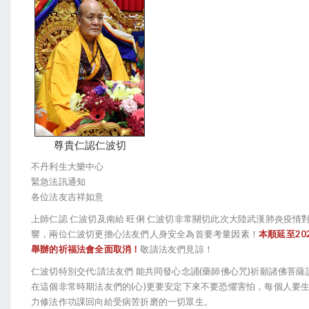
尊貴仁認仁波切
不丹利生大樂中心
緊急法訊通知
各位法友吉祥如意
上師仁認 仁波切及南給 旺俐 仁波切非常關切此次大陸武漢肺炎疫情
響，兩位仁波切更擔心法友們人身安全為首要考量因素！
本順延至20
舉辦的祈福法會全面取消！
敬請法友們見諒！
仁波切特別交代:請法友們 能共同發心念誦(藥師佛心咒)祈願諸佛菩薩
在這個非常時期法友們的(心)更要安定下來不要恐懼害怕，每個人要
力修法作功課回向給受病苦折磨的一切眾生。