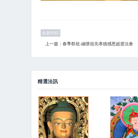
友善列印
上一篇：春季祭祖-緬懷祖先孝德感恩超渡法會
精選法訊