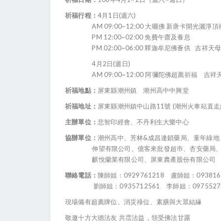
祈福行程：
4月1日(週六)
AM 09:00~12:00 大曬佛 新唐卡開光灑淨
PM 12:00~02:00 免費午齋及養息
PM 02:00~06:00 釋迦牟尼佛薈供 吉祥天
4月2日(週日)
AM 09:00~12:00 阿彌陀佛超薦祈福 吉祥
祈福地點：
屏東縣潮州鎮 潮州高中中興堂
祈福地址：
屏東縣潮州鎮中山路11號 (潮州火車站直走
主辦單位：
悲智印經會、不丹利生大樂中心
協辦單位：
潮州高中、芳林&成昌連鎖藥局、童年綠地 
伸望有限公司、億客來批發超巿、杏安藥局、
麒悅蘭業有限公司、屏東農產股份有限公司
聯絡電話：
陳師姐：0929761218 盧師姐：093816
劉師姐：0935712561 李師姐：0975527
現場備有超薦牌位、消災祿位、素膳與大眾結緣
敬邀十方大德法友 共霑法益，領受佛法甘露