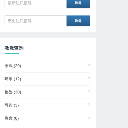
教派查詢
寧瑪
(20)
噶舉
(12)
格魯
(30)
薩迦
(3)
覺囊
(0)