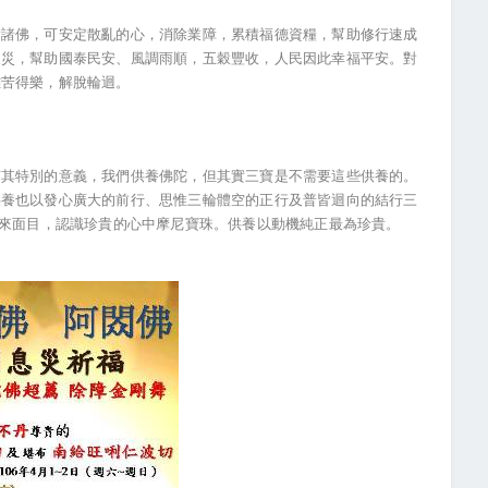
實諸佛，可安定散亂的心，消除業障，累積福德資糧，幫助修行速成
天災，幫助國泰民安、風調雨順，五穀豐收，人民因此幸福平安。對
離苦得樂，解脫輪迴。
有其特別的意義，我們供養佛陀，但其實三寶是不需要這些供養的。
供養也以發心廣大的前行、思惟三輪體空的正行及普皆迴向的結行三
本來面目，認識珍貴的心中摩尼寶珠。供養以動機純正最為珍貴。