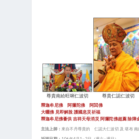
尊貴南給旺唎仁波切
尊貴仁認仁波切
釋迦牟尼佛 阿彌陀佛 阿閦佛
大曬佛 見即解脫 護國息災祈福
釋迦牟尼佛薈供 吉祥天母消災 阿彌陀佛超薦 除障
主法上師：
來自不丹尊貴的 仁認大仁波切 及 堪布 
祈福日期：
106年4月1~2日（週六~週日）