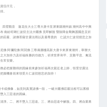
淨資伍仟元，
安排。
佛 四臂觀音 蓮花生大士三尊大唐卡至屏東縣潮州鎮 潮州高中中興
布 南給旺唎仁波切主法大曬佛 見即解脫 暨除障金剛舞護國息災祈
像的莊嚴、諸佛菩薩甘露法雨以及最尊貴的 仁認大仁波切慈悲之加
尼佛 阿彌陀佛 阿閦佛 三尊兩層樓高新大唐卡來屏東潮州，舉辦大
脫之大加持力及祈福殊勝的功德力，祈求世界和平、災難平息、禽流
眾生常安樂。
您務必把握難得的因緣前來參加祈福再次親近老上師，領受甘露法
要把握機會前來領受大仁波切慈悲的加持！
平面唐卡或佛像，如見到真實諸佛一段，一睹大曬佛莊嚴法相可以累積
離墮入三惡道的因緣。
被清淨。二、將不墮入三惡道。三、將自惡道中解脫。四、將自業果