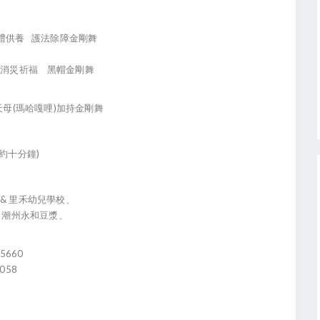
頂禮供養 護法除障金剛舞
母消災祈福 黑帽金剛舞
天母(瑪哈嘎哩)加持金剛舞
約十分鐘)
& 里禾幼兒學校、
潮州永和豆漿、
5660
058