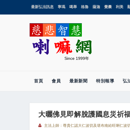
最新弘法訊息
寧瑪
噶舉
格魯
薩迦
覺囊
利美
Since 1999年
首頁
會員
最新新聞
特別報導
弘
大曬佛見即解脫護國息災祈
主法上師：尊貴仁認大仁波切及堪布南給旺唎仁波