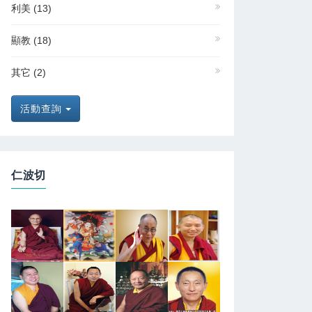
利美
(13)
顯教
(18)
其它
(2)
活動查詢
仁波切