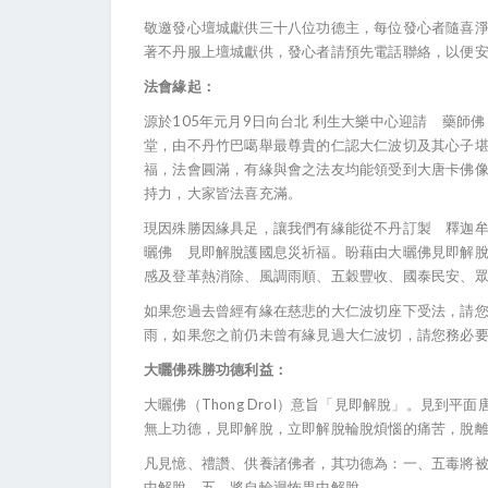
敬邀發心壇城獻供三十八位功德主，每位發心者隨喜
著不丹服上壇城獻供，發心者請預先電話聯絡，以便
法會緣起：
源於105年元月9日向台北 利生大樂中心迎請 藥師
堂，由不丹竹巴噶舉最尊貴的仁認大仁波切及其心子堪
福，法會圓滿，有緣與會之法友均能領受到大唐卡佛
持力，大家皆法喜充滿。
現因殊勝因緣具足，讓我們有緣能從不丹訂製 釋迦牟
曬佛 見即解脫護國息災祈福。盼藉由大曬佛見即解
感及登革熱消除、風調雨順、五穀豐收、國泰民安、
如果您過去曾經有緣在慈悲的大仁波切座下受法，請
雨，如果您之前仍未曾有緣見過大仁波切，請您務必
大曬佛殊勝功德利益：
大曬佛（Thong Drol）意旨「見即解脫」。見到
無上功德，見即解脫，立即解脫輪脫煩惱的痛苦，脫
凡見憶、禮讚、供養諸佛者，其功德為：一、五毒將
中解脫。五、將自輪迴怖畏中解脫。