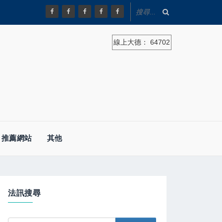
線上大德：
64702
推薦網站
其他
法訊搜尋