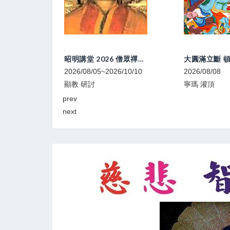
昭明講堂 2026 僧眾禪修研習營
大圓滿立斷 頓超灌頂、教學
6/10/10
2026/08/08
2026/08/09~2
寧瑪 灌頂
顯教 法會
prev
next