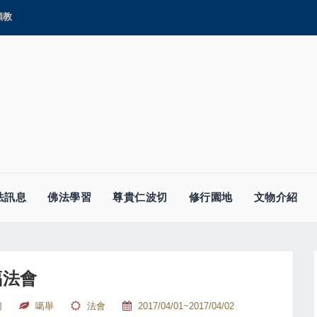
顯教
法訊息
佛法學習
尊貴仁波切
修行園地
文物介紹
福法會
切
噶舉
法會
2017/04/01~2017/04/02