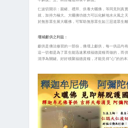
仁波切開示：親睹、禮拜、供養大曬佛，等同見到真
就，加持力極大。大曬佛功德力可以化解地水火風之
於無形眾生展大曬佛，可幫助無形眾生如三惡道眾生
壇城獻供之利益：
獻供是佛法修習的一部份，佛壇上獻供，每一供品均
這一切都是為了眾生能迅速累積福德資糧而做的，而
清淨為關鍵。好好積聚福德資糧，才能見得“心”的的