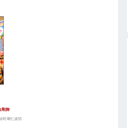
金剛舞
南給旺唎仁波切