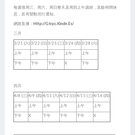
每週僅周三、周六、周日整天及周四上午講經，其餘時間休
息，若有變動另行通知。
網路直播：
Http://gtrpc.kindn.es/
三月
3/21 (六)
3/22 (日)
3/25 (三)
3/26 (四)
3/28 (六)
上午
上午
上午
上午
上午
下午
下午
下午
X
下午
四月
4/8 (三)
4/9 (四)
4/11 (六)
4/12 (日)
4/15 (三)
4/16 (四)
上午
上午
上午
上午
上午
上午
下午
X
下午
下午
下午
X