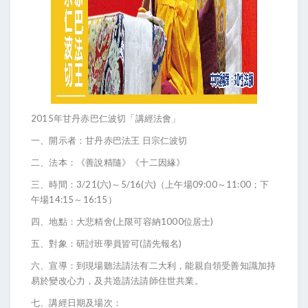
2015年甘丹赤巴仁波切「講經法會」
一、開示者：甘丹赤巴法王 日宗仁波切
二、法本：《善說精隨》《十二因緣》
三、時間：3/21(六)～5/16(六)（上午場09:00～11:00；下
午場14:15～16:15）
四、地點：大悲精舍(上限可容納1000位居士)
五、對象：研討班學員皆可(請先報名)
六、宣導：到現場聽法請法有二大利，能親自領受善知識加持
易於變改心力，及共造請法請師住世共業。
七、講經日期及場次：