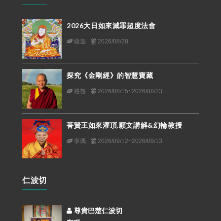
2026大日如來滅罪超度法會
薩迦
2026/08/28
探究《金剛經》的智慧寶藏
格魯
2026/08/15~2026/08/23
菩賢王如來灌頂.願文講解&幻輪教授
寧瑪
2026/09/12~2026/09/13
仁波切
尊貴巴楚仁波切