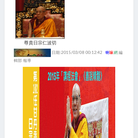
尊貴日宗仁波切
日期:2015/03/08 00:12:42
喇
嘛
網
編
輯部 報導