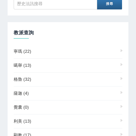
教派查詢
寧瑪
(22)
噶舉
(13)
格魯
(32)
薩迦
(4)
覺囊
(0)
利美
(13)
顯教
(17)