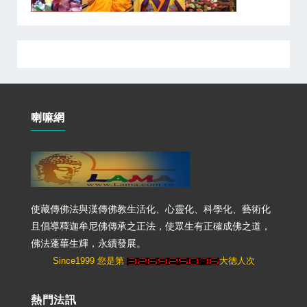
喇嘛網
使藏傳佛法與漢傳佛教生活化、心靈化、科學化、藝術化
且倡導釋迦牟尼佛傳承之正法，使眾生有正確成佛之道，
佛法蓬蓽生輝，永續發展。
Since1999 您是第
大德人次
熱門法訊