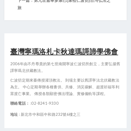
下一篇：第九世嘉華多康巴(康祖仁波切)台灣弘法之
旅
臺灣寧瑪洛札卡秋達瑪謌諦學佛會
2006年由不丹尊貴的第七世南開寧波仁波切所創立，主要弘揚舊
譯寧瑪北伏藏教法。
仁波切定期來臺傳授灌頂教法。 到場主要以舊譯寧法北伏藏教法
為主。 中心定期舉辦各種薈供、共修、消災禳解、超渡祈福等利
眾渡亡事業。 傳授各類顯密佛法理論、實修儀軌等課程。
聯絡電話：
:
02-8241-9330
地址
:
新北市中和區中和路232號6樓之三