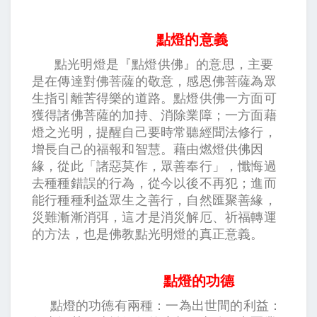
點燈的意義
點光明燈是『點燈供佛』的意思，主要
是在傳達對佛菩薩的敬意，感恩佛菩薩為眾
生指引離苦得樂的道路。點燈供佛一方面可
獲得諸佛菩薩的加持、消除業障；一方面藉
燈之光明，提醒自己要時常聽經聞法修行，
增長自己的福報和智慧。藉由燃燈供佛因
緣，從此「諸惡莫作，眾善奉行」，懺悔過
去種種錯誤的行為，從今以後不再犯；進而
能行種種利益眾生之善行，自然匯聚善緣，
災難漸漸消弭，這才是消災解厄、祈福轉運
的方法，也是佛教點光明燈的真正意義。
點燈的功德
點燈的功德有兩種：一為出世間的利益：