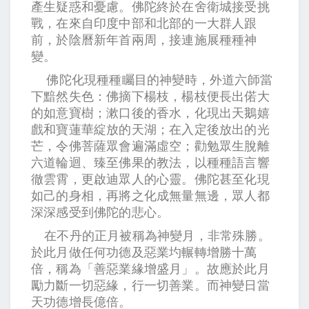
產生疑惑和憂慮。佛陀終於在舍衛城接受挑
戰，在來自印度中部和北部的一大群人跟
前，於陰曆新年首兩周，接連施展種種神
變。
佛陀化現種種矚目的神變時，外道六師當
下黯然失色：佛摘下楊枝，楊枝便長出偌大
的如意寶樹；漱口後的香水，化現出天鵝嬉
戲和寶蓮華綻放的天湖；在入定後放出的光
芒，令佛菩薩眾會遍滿虛空；勸勉眾生脫離
六道輪迴、臻至佛果的教法，以種種語言響
徹雲霄，更啟迪眾人的心靈。佛陀甚至化現
如己的身相，再將之化成無量無邊，眾人都
深深感受到佛陀的悲心。
在不丹的正月被稱為神變月，非常殊勝。
於此月做任何功德及惡業圴輾轉增勝十萬
倍，稱為「善惡業緣增盛月」。故應於此月
勵力斷一切惡緣，行一切善業。而神變日當
天功德增長億倍。