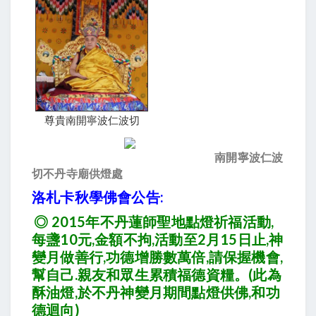
尊貴南開寧波仁波切
南開寧波仁波
切不丹寺廟供燈處
洛札卡秋學佛會公告:
◎ 2015年不丹蓮師聖地點燈祈福活動,
每盞10元,金額不拘,活動至2月15日止,神
變月做善行,功德增勝數萬倍,請保握機會,
幫自己.親友和眾生累積福德資糧。(此為
酥油燈,於不丹神變月期間點燈供佛,和功
德迴向)