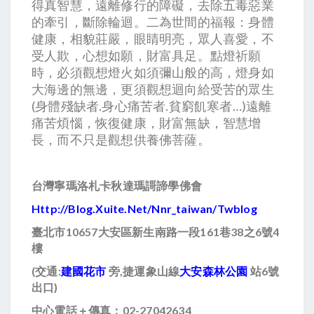
得真智慧，遠離修行的障礙，去除五毒惡業
的牽引，斷除輪迴。二為世間的福報：身體
健康，相貌莊嚴，眼睛明亮，眾人喜愛，不
受人欺，心想如願，財富具足。點燈祈願
時，必須觀想燈火如須彌山般的高，燈身如
大海邊的無邊，更須觀想迴向給受苦的眾生
(身體殘缺者.身心痛苦者.貧窮飢寒者…)遠離
痛苦煩惱，恢復健康，財富無缺，智慧增
長，而不只是觀想供養佛菩薩。
台灣寧瑪洛札卡秋達瑪謌諦學佛會
Http://blog.xuite.net/nnr_taiwan/twblog
臺北市10657大安區新生南路一段161巷38之6號4
樓
(
交通:
建國花市
旁,捷運象山線
大安森林公園
站6號
出口)
中心電話＋傳真：02-27042634