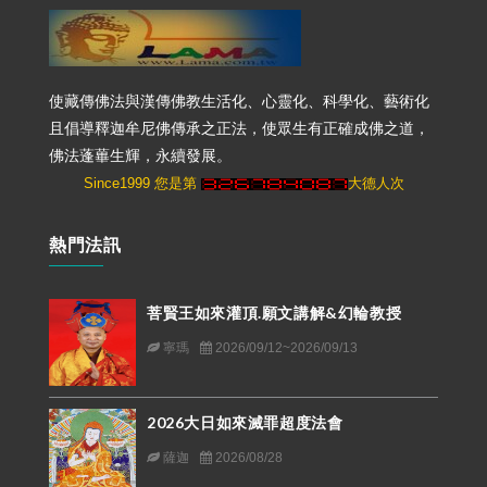
使藏傳佛法與漢傳佛教生活化、心靈化、科學化、藝術化
且倡導釋迦牟尼佛傳承之正法，使眾生有正確成佛之道，
佛法蓬蓽生輝，永續發展。
Since1999 您是第
大德人次
熱門法訊
菩賢王如來灌頂.願文講解&幻輪教授
寧瑪
2026/09/12~2026/09/13
2026大日如來滅罪超度法會
薩迦
2026/08/28