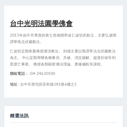
台中光明法園學佛會
2015年由不丹尊貴的第七世南開寧波仁波切所創立，主要弘揚舊
譯寧瑪北伏藏教法。
仁波切定期來臺傳授灌頂教法。 到場主要以舊譯寧法北伏藏教法
為主。 中心定期舉辦各種薈供、共修、消災禳解、超渡祈福等利
眾渡亡事業。 傳授各類顯密佛法理論、實修儀軌等課程。
聯絡電話：
:
04-24620500
地址
:
台中市西屯區安和路181號6樓之5
精選法訊