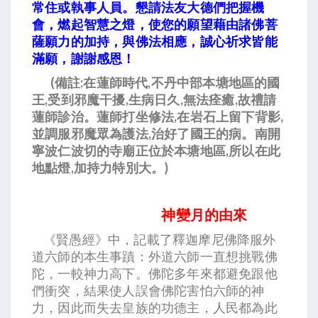
常住或執事人員。懇請法友大德們把握機
會，燃起智慧之燈，使您的願望藉由諸佛菩
薩願力的加持，與佛法相應，誠心祈求皆能
滿願，謝謝感恩！
(備註:在蓮師時代,不丹中部本塘地區的國
王,受到邪魔干擾,生病日久,無法痊癒,故禮請
蓮師診治。蓮師打坐修法,在岩石上留下背影,
並調服邪魔眾為護法,治好了國王的病。南開
寧波仁波切的寺廟正位於本塘地區,所以在此
地點燈,加持力特別大。)
神變月的由來
《賢愚經》中，記載了釋迦摩尼佛降服外
道六師的本生事蹟：外道六師一直想挑戰佛
陀，一較神力高下。佛陀多年來都避免跟他
們衝突，結果使人誤會佛陀害怕六師的神
力，因此而失去皇族的功德主，人民都為此