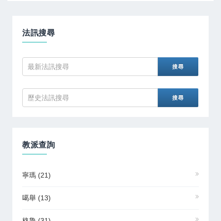
法訊搜尋
教派查詢
寧瑪
(21)
噶舉
(13)
格魯
(31)