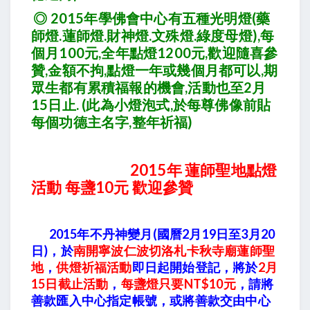
◎ 2015年學佛會中心有五種光明燈(藥
師燈.蓮師燈.財神燈.文殊燈.綠度母燈),每
個月100元,全年點燈1200元,歡迎隨喜參
贊,金額不拘,點燈一年或幾個月都可以,期
眾生都有累積福報的機會,活動也至2月
15日止
. (此為小燈泡式,於每尊佛像前貼
每個功德主名字,整年祈福)
2015年 蓮師聖地點燈
活動
每盞10元
歡迎參贊
2015
年不丹神變月(國曆2月19日至3月20
日)，於
南開寧波仁波切洛札卡秋寺廟蓮師聖
地
，
供燈祈福活動
即日起開始登記，將於
2月
15日截止活動
，
每盞燈只要NT$10元
，請將
善款匯入中心指定帳號，或將善款交由中心