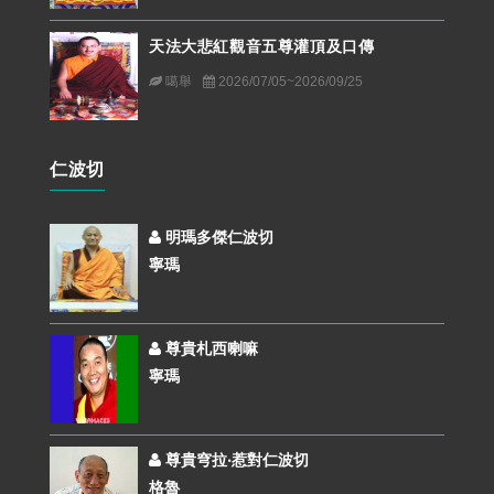
天法大悲紅觀音五尊灌頂及口傳
噶舉
2026/07/05~2026/09/25
仁波切
明瑪多傑仁波切
寧瑪
尊貴札西喇嘛
寧瑪
尊貴穹拉‧惹對仁波切
格魯