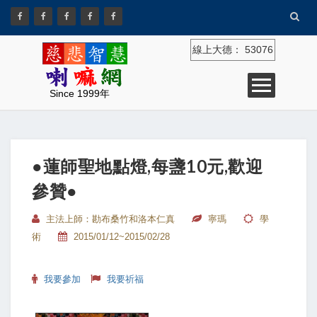
線上大德：
53076
Since 1999年
●蓮師聖地點燈,每盞10元,歡迎
參贊●
主法上師：勘布桑竹和洛本仁真
寧瑪
學
術
2015/01/12~2015/02/28
我要參加
我要祈福