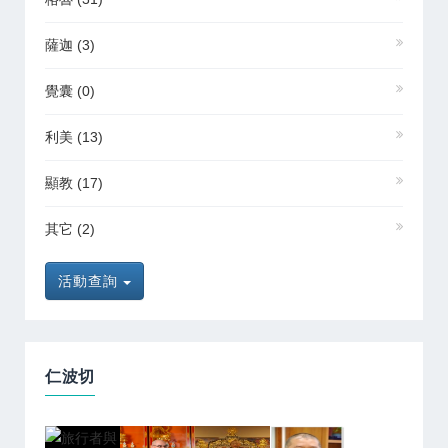
薩迦
(3)
覺囊
(0)
利美
(13)
顯教
(17)
其它
(2)
活動查詢
仁波切