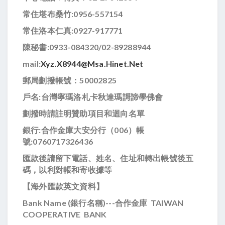
常住堪布桑竹:
0956-557154
常住洛本仁真:
0927-917771
陳秘書:0933-084320/02-89288944
mail:
Xyz.x8944@msa.hinet.net
郵局劃撥帳號：50002825
戶名:台灣寧瑪洛札卡秋達瑪謌諦學佛會
劃撥時請註明贊助項目和迴向名單
銀行:合作金庫大安分行（006）帳
號:0760717326436
匯款後請留下電話、姓名、住址和轉出帳號後五
碼，以利對帳和寄收據等
【海外匯款英文資料】
Bank Name (
銀行名稱)---合作金庫 TAIWAN
COOPERATIVE BANK