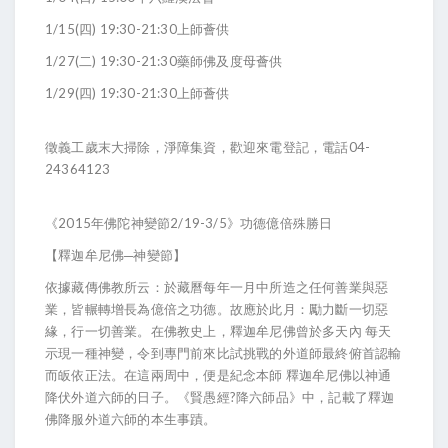
1/15(四) 19:30-21:30上師薈供
1/27(二) 19:30-21:30藥師佛及度母薈供
1/29(四) 19:30-21:30上師薈供
徵義工歲末大掃除，淨障集資，歡迎來電登記，電話04-
24364123
《2015年佛陀神變節2/19-3/5》功德億倍殊勝日
【釋迦牟尼佛─神變節】
依據藏傳佛教所云：於藏曆每年一月中所造之任何善業與惡
業，皆輾轉增長為億倍之功德。故應於此月：勵力斷一切惡
緣，行一切善業。在佛教史上，釋迦牟尼佛曾於多天內 每天
示現一種神變，令到專門前來比試挑戰的外道師最終俯首認輸
而皈依正法。在這兩周中，便是紀念本師 釋迦牟尼佛以神通
降伏外道六師的日子。《賢愚經?降六師品》中，記載了釋迦
佛降服外道六師的本生事蹟。