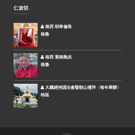
仁波切
格西 耶希倫珠
格魯
格西 索南熱杰
格魯
大藏經持誦法會暨朝山禮拜〈每年舉辦〉
特區