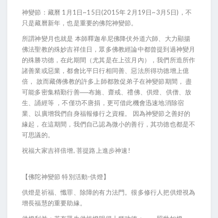
神變節：藏曆 1月1日~15日(2015年 2月19日~3月5日)，不
只是藏曆新年，也是重要的佛陀神變節。
所謂神變月也就是 本師釋迦牟尼佛降伏外道六師、大力顯揚
佛法聖教的殊妙吉祥佳日，眾多佛教經論中都曾提到過神變月
的殊勝功德，在此期間（尤其是在上弦月內），我們所造所作
諸善業或惡業，都會比平日行相同善、惡法所得功德增上億
倍， 故而藏傳佛教的許多上師都敦促弟子在神變節期間， 盡
可能多密集精勤行善──布施、齋戒、禮佛、供燈、供僧、放
生、誦經等 ，不僅功不唐捐，更可借此機會迅速地消除宿
業、以廣增我們自身福報修行之資糧。 因為神變節之善好的
緣起，在這期間，我們自己認為微小的善行，其功德也都是不
可思議的。
祝福大家吉祥倍增, 菩提路上進步神速!
【佛陀神變節 特別活動-供燈】
供燈是祈福、懺罪、除障的有力法門。很多修行人把供燈視為
增長福慧的重要助緣。