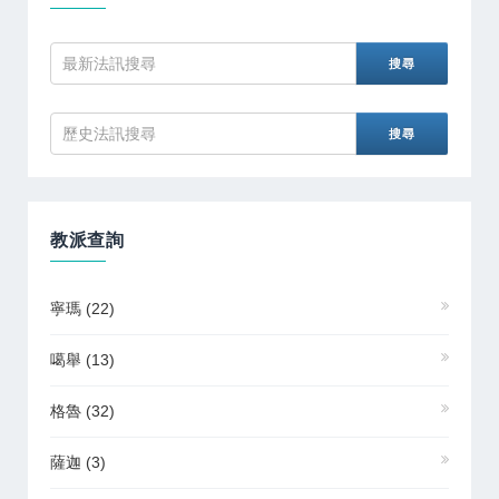
教派查詢
寧瑪
(22)
噶舉
(13)
格魯
(32)
薩迦
(3)