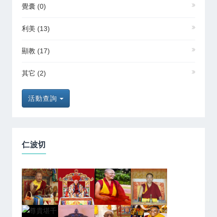
覺囊
(0)
利美
(13)
顯教
(17)
其它
(2)
活動查詢
仁波切