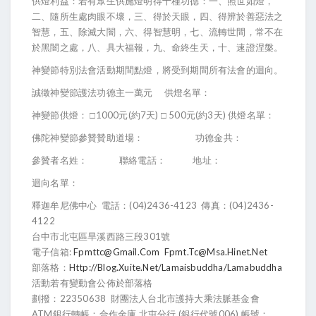
供燈利益：若有眾生供施燈明得十種功德：一、照世如燈，
二、隨所生處肉眼不壞，三、得於天眼，四、得辨於善惡法之
智慧，五、除滅大闇，六、得智慧明，七、流轉世間，常不在
於黑闇之處，八、具大福報，九、命終生天，十、速證涅槃。
神變節特別法會活動期間點燈，將受到期間所有法會的迴向。
誠徵神變節護法功德主一萬元 供燈名單：
神變節供燈： □1000元(約7天) □ 500元(約3天) 供燈名單：
佛陀神變節參贊贊助道場： 功德金共：
參贊者名姓： 聯絡電話： 地址：
迴向名單：
釋迦牟尼佛中心 電話：(04)2436-4123 傳真：(04)2436-
4122
台中市北屯區旱溪西路三段301號
電子信箱:
Fpmttc@gmail.com
Fpmt.tc@msa.hinet.net
部落格：
Http://blog.xuite.net/lamaisbuddha/lamabuddha
活動若有變動會公佈於部落格
劃撥：22350638 財團法人台北市護持大乘法脈基金會
ATM銀行轉帳：合作金庫 北屯分行 (銀行代號006) 帳號：