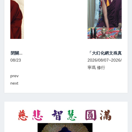
「大幻化網文殊真實名稱續」傳講1
2026/08/07~2026/08/09
202
寧瑪 修行
寧
prev
next