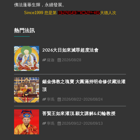
佛法蓬蓽生輝，永續發展。
Since1999 您是第
大德人次
熱門法訊
2026大日如來滅罪超度法會
薩迦
2026/08/28
錫金佛教之瑰寶 大圓滿持明命修伏藏法灌
頂
寧瑪
2026/08/22~2026/08/24
菩賢王如來灌頂.願文講解&幻輪教授
寧瑪
2026/09/12~2026/09/13