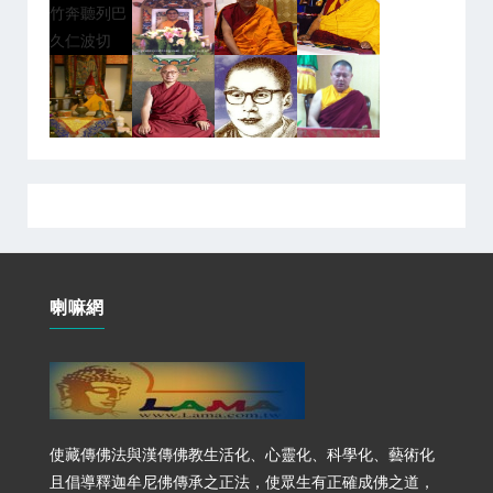
喇嘛網
使藏傳佛法與漢傳佛教生活化、心靈化、科學化、藝術化
且倡導釋迦牟尼佛傳承之正法，使眾生有正確成佛之道，