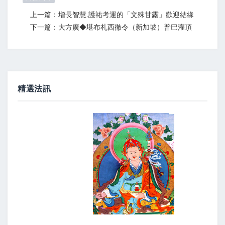
上一篇：增長智慧.護祐考運的「文殊甘露」歡迎結緣
下一篇：大方廣◆堪布札西徹令（新加坡）普巴灌頂
精選法訊