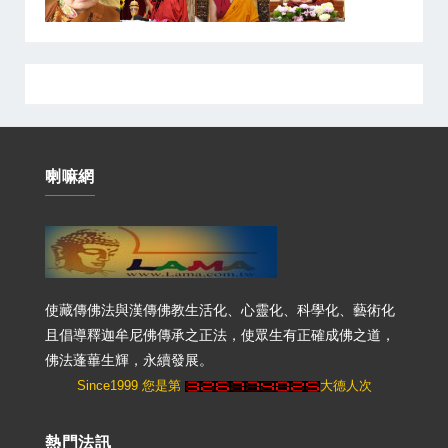
喇嘛網
使藏傳佛法與漢傳佛教生活化、心靈化、科學化、藝術化
且倡導釋迦牟尼佛傳承之正法，使眾生有正確成佛之道，
佛法蓬蓽生輝，永續發展。
Since1999 您是第
大德人次
熱門法訊