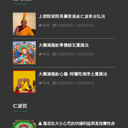
上密院前院長圖登滇金仁波來台弘法
格魯
2026/08/01~2026/08/22
大圓滿龍欽寧體頗瓦遷識法
寧瑪
2026/09/04~2026/09/06
大圓滿龍欽心髓-阿彌陀佛淨土遷識法
寧瑪
2026/08/14~2026/08/16
仁波切
蓮花生大士心咒的功德利益與直指覺性赤