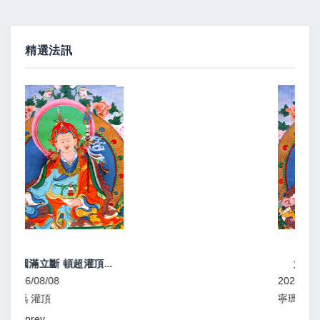
精選法訊
大圓滿灌頂、教學
2026/08/08
202
寧瑪 灌頂
顯
prev