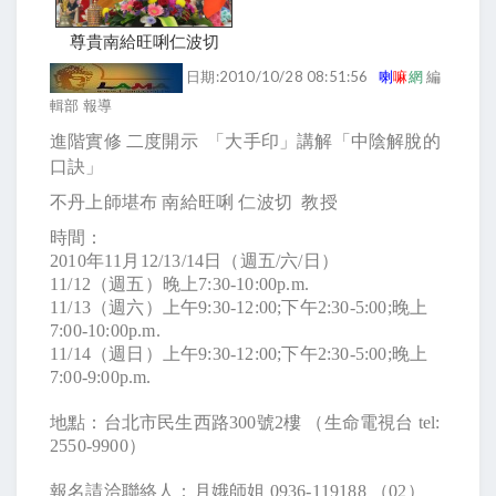
尊貴南給旺唎仁波切
日期:2010/10/28 08:51:56
喇
嘛
網
編
輯部 報導
進階實修
二度開示
「大手印」講解「中陰解脫的
口訣」
不丹上師堪布 南給旺唎 仁波切
教授
時間：
2010
年
11
月
12/13/14
日（週五
/
六
/
日）
11/12
（週五）晚上
7:30-10:00p.m.
11/13
（週六）上午
9:30-12:00;
下午
2:30-5:00;
晚上
7:00-10:00p.m.
11/14
（週日）上午
9:30-12:00;
下午
2:30-5:00;
晚上
7:00-9:00p.m.
地點：台北市民生西路
300
號
2
樓
（生命電視台
tel:
2550-9900
）
報名請洽聯絡人：月娥師姐
0936-119188
（
02
）