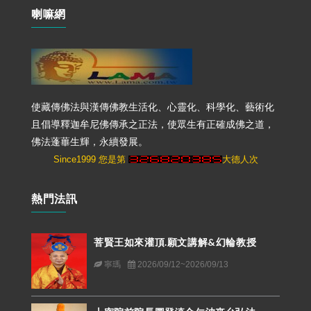
喇嘛網
使藏傳佛法與漢傳佛教生活化、心靈化、科學化、藝術化
且倡導釋迦牟尼佛傳承之正法，使眾生有正確成佛之道，
佛法蓬蓽生輝，永續發展。
Since1999 您是第
大德人次
熱門法訊
菩賢王如來灌頂.願文講解&幻輪教授
寧瑪
2026/09/12~2026/09/13