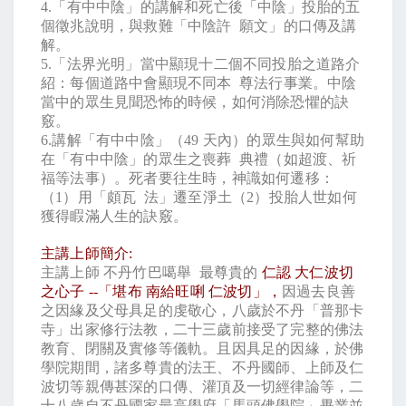
4.
「有中中陰」的講解和死亡後「中陰」投胎的五
個徵兆說明，與救難「中陰許
願文」的口傳及講
解。
5.
「法界光明」當中顯現十二個不同投胎之道路介
紹：每個道路中會顯現不同本
尊法行事業。中陰
當中的眾生見聞恐怖的時候，如何消除恐懼的訣
竅。
6.
講解「有中中陰」（
49
天內）的眾生與如何幫助
在「有中中陰」的眾生之喪葬
典禮（如超渡、祈
福等法事）。死者要往生時，神識如何遷移：
（
1
）用「頗瓦
法」遷至淨土（
2
）投胎人世如何
獲得睱滿人生的訣竅。
主講上師簡介
:
主講上師
不丹竹巴噶舉
最尊貴的
仁認
大仁波切
之心子
--
「堪布
南給旺唎
仁波切」，
因過去良善
之因緣及父母具足的虔敬心，八歲於不丹「普那卡
寺」出家修行法教，二十三歲前接受了完整的佛法
教育、閉關及實修等儀軌。且因具足的因緣，於佛
學院期間，諸多尊貴的法王、不丹國師、上師及仁
波切等親傳甚深的口傳、灌頂及一切經律論等，二
十八歲自不丹國家最高學府「馬頭佛學院」畢業並