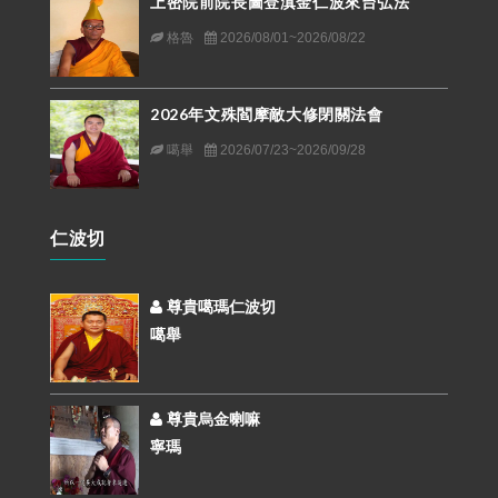
上密院前院長圖登滇金仁波來台弘法
格魯
2026/08/01~2026/08/22
2026年文殊閻摩敵大修閉關法會
噶舉
2026/07/23~2026/09/28
仁波切
尊貴噶瑪仁波切
噶舉
尊貴烏金喇嘛
寧瑪