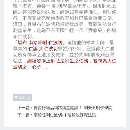
獲「堪布」榮譽一職
(
佛學最高學歷
)
。爾後師承上
師之甚深尊貴的法教，經過
23
年精進佛法、用功修
行，不僅完成完整佛學教育和竹巴噶舉重要口傳、
灌頂，且堪布仁波切精通經律論等，誓願弘法修行
利益眾生，是為不丹王國年輕一代「實修級」的堪
布仁波切。
「堪布
南給旺唎
仁波切」
追隨他的根本上師－最
尊貴的
仁認
大仁波切
學習約
23
年，已獲得大仁波
切所有傳承之灌頂及教學，並於約
6
年前來到台灣
弘法，
繼續發揚上師弘法利生之任務，被視為大仁
波切之「心子」。
友善列印
上一篇：普賢行願品網路講堂開課！-喇榮五明佛學院
下一篇：南給旺唎仁波切-中陰解脫課程法訊