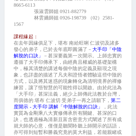
8665-6113
張淑雲師姐
0921-882779
林雲嬌師姐
0926-198739
（
02
）
2581-
1567
課程緣起：
在去年因緣俱足下，堪布
南給旺唎
仁波切及諸多
發心的弟子，已於去年底即圓滿了－
大手印「中陰
解脫的口訣」
－甚深要義第一次開示。上師忠實的
遵循了大手印傳承下，由經典且權威的基礎架構
中，極其清楚的講述每個中陰的定義及顯現之現
象，也詳盡的描述了凡夫和證悟者體驗這些中陰的
方式，以及將其迷惑的現象轉化為清明境界的禪修
練習，讓了悟智慧的可能性得以開啟。由於此法為
「大手印」甚深法義，絕少上師傳此法教於台灣，
而俱德的
堪布
仁波切
受弟子一再之請願下，
第二
度開示
-
大手印
講解「中陰解脫的口訣」
，此法
實質為金剛乘八大實修傳承所有關鍵、甚深的口
訣，也透過極為清新且富含密意方式闡述了所有成
就大師的心意，僅僅是聽聞聆聽上師開示的話語，
亦可得到短暫和勝義究竟的莫大利益，若能親睹或