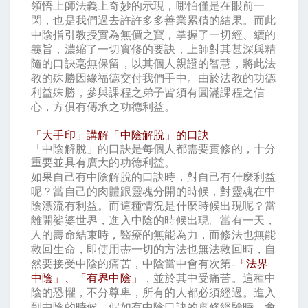
領悟上師法義上奇妙的示現，哪怕僅是在眼前一
閃，也是我們過去許許多多善業累積的結果。而此
中陰指引教授實為無價之寶，掌握了一切經、續的
義旨，濃縮了一切實修的要訣，上師對其甚深與精
隨的口訣毫無保留，以其個人親證的智慧，將此法
教的殊勝因緣福德交付我們手中。由於法教的功德
利益殊勝，參與課程之弟子皆須有圓滿課程之信
心，方俱有傳承之功德利益。
「大手印」講解「中陰解脫」的口訣
「中陰解脫」的口訣是每個人都需要實修的，十分
重要並具有廣大的功德利益。
如果自己有中陰解脫的口訣時，對自己有什麼利益
呢？當自己的肉體跟靈魂分開的時候，對靈魂在中
陰漂流有利益。而這種情況是什麼時候出現呢？當
離開娑婆世界，進入中陰的時候出現。當有一天，
人的壽命結束時，醫療的無能為力，而修法也無能
救回生命，即使用盡一切的方法也無法救回時，自
然要接受中陰的痛苦，中陰當中會有次第
-
「法界
中陰」、「有界中陰」
，並於其中受痛苦。這種中
陰的恐懼，不分尊卑，所有的人都必須經過。進入
到中陰的時候，假如有中陰口訣的實修經驗時，會