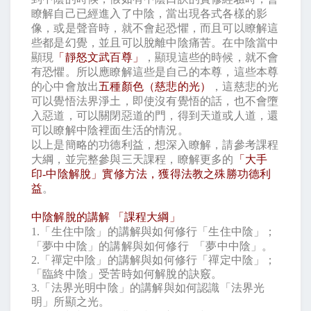
瞭解自己已經進入了中陰，當出現各式各樣的影
像，或是聲音時，就不會起恐懼，而且可以瞭解這
些都是幻覺，並且可以脫離中陰痛苦。在中陰當中
顯現
「靜怒文武百尊」
，顯現這些的時候，就不會
有恐懼。所以應瞭解這些是自己的本尊，這些本尊
的心中會放出
五種顏色（慈悲的光）
，這慈悲的光
可以覺悟法界淨土，即使沒有覺悟的話，也不會墮
入惡道，可以關閉惡道的門，得到天道或人道，還
可以瞭解中陰裡面生活的情況。
以上是簡略的功德利益，想深入瞭解，請參考課程
大綱，並完整參與三天課程，瞭解更多的
「大手
印
-
中陰解脫」實修方法，獲得法教之殊勝功德利
益
。
中陰解脫的講解
「課程大綱」
1.
「生住中陰」的講解與如何修行「生住中陰」；
「夢中中陰」的講解與如何修行
「夢中中陰」。
2.
「禪定中陰」的講解與如何修行「禪定中陰」；
「臨終中陰」受苦時如何解脫的訣竅。
3.
「法界光明中陰」的講解與如何認識「法界光
明」所顯之光。