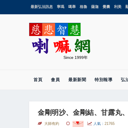
最新弘法訊息
寧瑪
噶舉
格魯
薩迦
覺囊
利美
Since 1999年
首頁
會員
最新新聞
特別報導
弘
金剛明沙、金剛結、甘露丸
大師有約
人氣：
21765