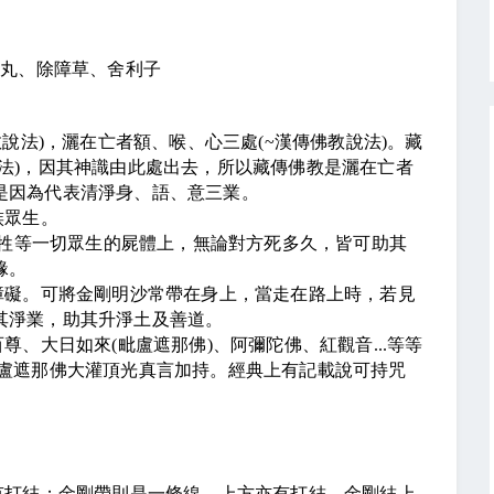
露丸、除障草、舍利子
教說法
)
，灑在亡者額、喉、心三處
(~
漢傳佛教說法
)
。藏
法
)
，因其神識由此處出去，所以藏傳佛教是灑在亡者
是因為代表清淨身、語、意三業。
族眾生。
牲等一切眾生的屍體上，無論對方死多久，皆可助其
緣。
障礙。可將金剛明沙常帶在身上，當走在路上時，若見
其淨業，助其升淨土及善道。
百尊、大日如來
(
毗盧遮那佛
)
、阿彌陀佛、紅觀音
...
等等
毗盧遮那佛大灌頂光真言加持。經典上有記載說可持咒
有打結；金剛帶則是一條線、上方亦有打結。金剛結上