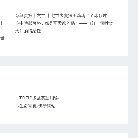
♤尊貴第十六世‧十七世大寶法王噶瑪巴全球影片
創
♤中時部落格 / 都是雨天惹的禍?!——《好一個吵架
天》的情緒鏈
.重
♤TOEIC多益英語測驗-
♤生命電視-佛學網站