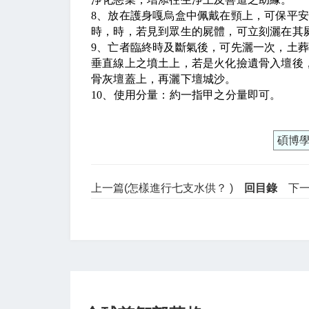
8
、放在護身嘎烏盒中佩戴在頸上，可保平
時，時，若見到眾生的屍體，可立刻灑在其
9
、亡者臨終時及斷氣後，可先灑一次，土
垂直線上之墳土上，若是火化撿遺骨入壇後
骨灰壇蓋上，再灑下壇城沙。
10
、使用分量：約一指甲之分量即可。
碩博
上一篇(怎樣進行七支水供？ )
回目錄
下一