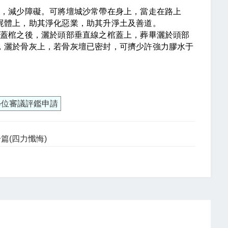
安，減少障礙。可將壇城沙常帶在身上，當走在路上
屍體上，助其淨化惡業，助其升淨土及善道。
葬蓋棺之後，灑於頭部垂直線之棺蓋上，葬畢灑於頭部
，灑於骨灰上，若骨灰壇已密封，可擠少許強力膠水于
學位審議評鑑申請
篇(四力懺悔)