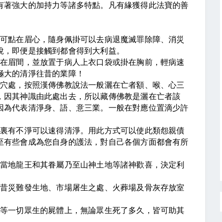
有著強大的加持力等諸多特點。凡有緣獲得此法寶的善
。
也可點在眉心，隨身佩掛可以去病退魔滅罪除障、消災
說，即便是接觸到都會得到大利益。
點在眉間，並放置于病人上衣口袋或掛在胸前，輕病速
極大的清淨往昔的業障！
梵穴處，按照漢傳佛教說法一般灑在亡者額、喉、心三
，因其神識由此處出去，所以藏傳佛教是灑在亡者該
因為代表清淨身、語、意三業。一般在對應位置滴少許
家裏有不淨可以速得清淨。用此方式可以使此類怨親債
至有些會成為您自身的護法，對自己各個方面都會有所
令當地龍王和其眷屬乃至山神土地等諸神歡喜，決定利
往昔災難發生地、市場屠生之處、火葬場及骨灰存放室
牲等一切眾生的屍體上，無論眾生死了多久，皆可助其