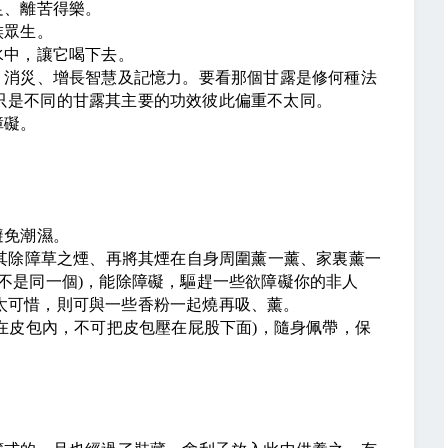
足、離苦得樂。
族眾生。
水中，讓它喝下去。
、消災、增長智慧及記憶力。要看那個甘露是修何種法
只是不同的甘露其主要的功效彼此偏重不太同。
障礙。
避免潮濕。
其除障草之煙、再將其煙在自身周圍薰一薰、家裏薰一
不是同一個
)
，能除障礙，驅趕一些欲障礙你的非人
太可惜，則可與一些香粉一起燒再吸、薰。
在皮包內，不可把皮包壓在屁股下面
)
，隨身佩帶，保