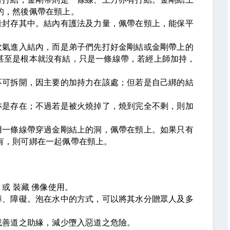
的，然後佩帶在頸上。
量封存其中。結內有護法及力量，佩帶在頸上，能保平
吹氣進入結內，而是弟子們先打好金剛結或金剛帶上的
甚至是根本就沒有結，只是一條線帶，若經上師加持，
不可拆開，因主要的加持力在該處；但若是自己綁的結
。
亦是存在；不過若是被火燒掉了，燒到完全不剩，則加
用一條線帶穿過金剛結上的洞，佩帶在頸上。如果只有
有，則可綁在一起佩帶在頸上。
或 裝藏 佛像使用。
障、障礙。泡在水中的方式，可以將其水分贈眾人及多
或善道之助緣，減少墮入惡道之危險。