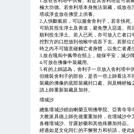
1.
放在舍利塔中供養。若是其舍利塔是可裝
極大功德。若舍利塔本身無法裝藏，或放在
塔或淨盒放在佛堂上供養。
2.
人快斷氣前，可以服食舍利子，若非快死
可助其投生淨土及善道，避免墮入惡道。而
順利投生淨土。若人已死，亦可放入亡者口
挖對方的口想放到他喉中或吞下去。若那位
時之內不可隨意碰觸亡者身體，以免亡者產
3.
放在嘎烏中佩帶在頸上，能保平安，減少
4.
可放在佛像中裝藏用。
5.
有的上師認為，舍利子一旦放入舍利塔中
但雖裝舍利子的部份，是否一些上師看法不
裝藏的佛像的底部裝藏封口處、與及轉經輪
請上師重新裝藏及加持。
壇城沙
總集壇城沙經由喇榮五明佛學院、亞青寺等
大教派具德上師先後重重加持，在壇城沙中
各種壇城沙、甘露妙藥和其他殊勝加持品。
經過如是文化同仁的不懈努力和祈請，使此