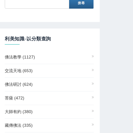
利美知識-以分類查詢
佛法教學
(1127)
交流天地
(653)
佛法研討
(624)
菩薩
(472)
大師有約
(380)
藏傳佛法
(335)