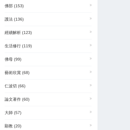
佛部
(153)
護法
(136)
經續解析
(123)
生活修行
(119)
佛母
(99)
藝術欣賞
(68)
仁波切
(66)
論文著作
(60)
大師
(57)
顯教
(20)