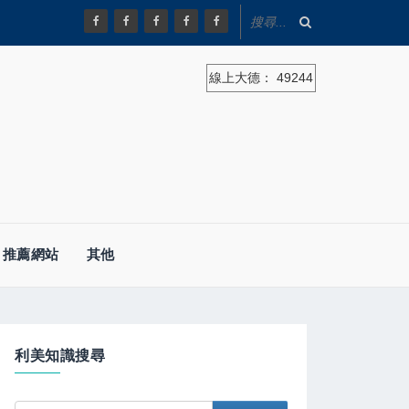
線上大德：
49244
推薦網站
其他
利美知識搜尋