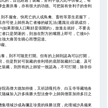
藏式的，且也經過了裝藏，舍利子放入此中供養之，有
淨盒裏供養，亦有很大的功德。可把裝有舍利子的舍利
、則不服食。快死亡的人或鳥禽、畜牲等眾生若服下，
且亦可使上師所為亡者修的破瓦法
(
遷識法
)
容易成功，
中
(
如果那個人口剛好是張開的
)
，放進去就好，不要去
亡者口是閉著的，則放在對方的嘴唇上即可，亡後
8
小
生強大痛苦生嗔心而墮惡道。
障礙。
供養，則不可隨意打開。但有的上師則認為可以打開，
同，但是對於可裝藏的舍利塔的底部裝藏封口處、及可
之裝藏，則所有的上師皆一致認為，不可打開，除非你
寺院高僧大德加持後，又祈請嘎托寺、白玉寺等藏地各
又隨緣加入許多殊勝大型法會中上師與僧眾加持多日之
總集壇城沙成為彌足珍貴的殊勝法寶，此壇城沙具備來