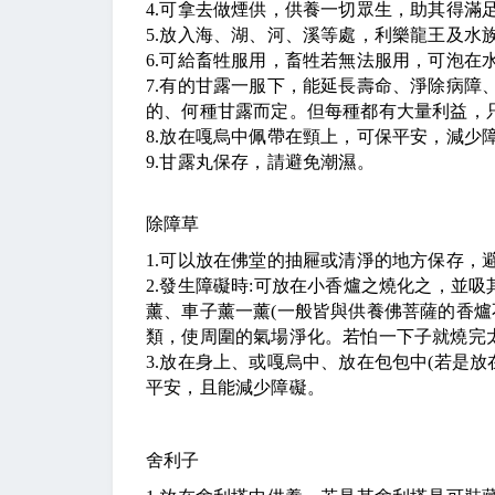
4.
可拿去做煙供，供養一切眾生，助其得滿
5.
放入海、湖、河、溪等處，利樂龍王及水
6.
可給畜牲服用，畜牲若無法服用，可泡在
7.
有的甘露一服下，能延長壽命、淨除病障
的、何種甘露而定。但每種都有大量利益，
8.
放在嘎烏中佩帶在頸上，可保平安，減少
9.
甘露丸保存，請避免潮濕。
除障草
1.
可以放在佛堂的抽屜或清淨的地方保存，
2.
發生障礙時
:
可放在小香爐之燒化之，並吸
薰、車子薰一薰
(
一般皆與供養佛菩薩的香爐
類，使周圍的氣場淨化。若怕一下子就燒完
3.
放在身上、或嘎烏中、放在包包中
(
若是放
平安，且能減少障礙。
舍利子