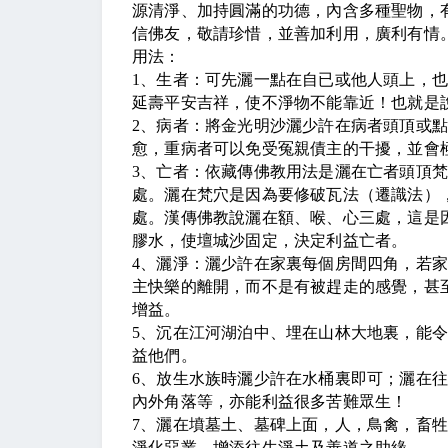
源清淨、加持圓滿的功德，內含多種聖物，
信佛友，敬請珍惜，並善加利用，廣利有情
用法：
1
、生者：可先灑一點在自已或他人頭上，
延壽平安吉祥，使不淨物不能靠近！也就是
2
、病者：將金光明沙灑少許在病者頭頂或
愈，重病者可以免受冤親債主的干擾，並會
3
、亡者：依藏傳佛教用法是灑在亡者頭頂
處。灑在梵穴是因為要修破瓦法（遷識法）
處。漢傳佛教說灑在額、喉、心三處，這是
膠水，使壇城沙固定，決定利益亡者。
4
、灑淨：灑少許在家裏每個房間四角，若
主快樂的離開，而不是有被趕走的感覺，甚
增益。
5
、沉在江河湖泊中、埋在山林大地裏，能
益他們。
6
、放生水族時灑少許在水桶裏即可；灑在
內外角落等，亦能利益很多苦難眾生！
7
、灑在墳墓土、墓碑上面，人，鳥禽，畜
淨化惡業，增添往生淨土及善道之助緣。