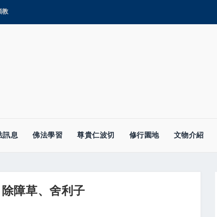
顯教
法訊息
佛法學習
尊貴仁波切
修行園地
文物介紹
、除障草、舍利子