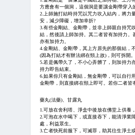
方應會有一個洞，這個洞是要讓金剛帶穿入
2.
上師施打結時持咒以咒力吹入結內，將力
安，減少障礙，增加幸折
?
3.
有些金剛結、金剛帶，並非上師親自持咒
結，然後請上師加持。其二者皆有加持力。
亦有加持力。
4.
金剛結、金剛帶，其上方原先的那個結，
(
因為打結才有辦法綁在頸上故
)
，則可拆開
5.
若是佩帶久了，不小心弄髒了，則加持力
持力即告結束。
6.
如果你只有金剛結，無金剛帶，可以自行
金剛帶，則直接綁在頸上即可。若你二者皆
藥丸
(
法藥
)
、甘露丸
1.
可放在舍利塔、淨盒中後放在佛堂上供養，
2.
可泡在水中喝下，或直接吞下，能清淨業
處，利益眾生。
3.
亡者快死前服下，可滅罪，助其往生淨土