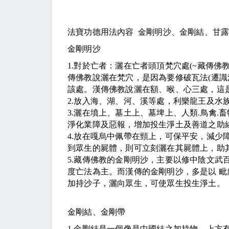
法寶功德用法內容 金剛明沙、金剛結、甘
金剛明沙
1.
對於亡者：灑在亡者頭頂梵穴處
(~
藏傳佛
傳佛教說灑在梵穴，是因為要修破瓦法
(
遷識
該處。漢傳佛教說灑在額、喉、心三處，這
2.
放入海、湖、河、溪等處，利樂龍王及水
3.
灑在墳上、墓土上、墓埤上、人類
.
鳥禽
.
畜
淨化業障及惡報，增加投生淨土及善道之助
4.
放在嘎烏中佩帶在頸上，可保平安，減少
到眾生的屍體，則可立刻灑在其屍體上，助
5.
藏傳佛教的金剛明沙，主要以修中陰文武
度亡法為主。而漢傳的金剛明沙，多是以 
加持沙子，灑向眾生，可使眾生投生淨土。
金剛結、金剛帶
1.
金剛結是一個像是中國結之加持物、上方