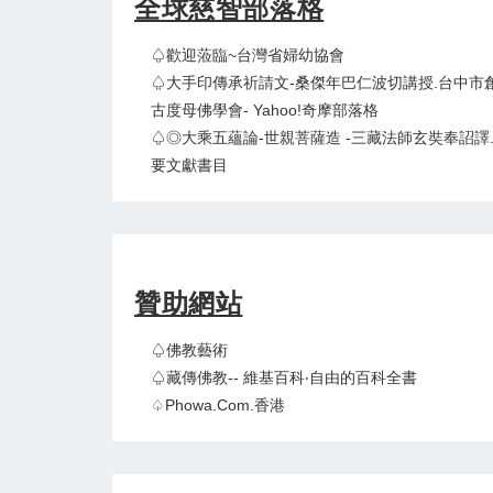
全球慈智部落格
♤歡迎蒞臨~台灣省婦幼協會
♤大手印傳承祈請文-桑傑年巴仁波切講授.台中市
古度母佛學會- Yahoo!奇摩部落格
♤◎大乘五蘊論-世親菩薩造 -三藏法師玄奘奉詔譯
要文獻書目
贊助網站
♤佛教藝術
♤藏傳佛教-- 維基百科‧自由的百科全書
♤Phowa.com.香港