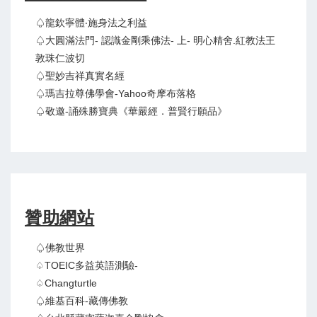
♤龍欽寧體‧施身法之利益
♤大圓滿法門- 認識金剛乘佛法- 上- 明心精舍.紅教法王
敦珠仁波切
♤聖妙吉祥真實名經
♤瑪吉拉尊佛學會-Yahoo奇摩布落格
♤敬邀-誦殊勝寶典《華嚴經．普賢行願品》
贊助網站
♤佛教世界
♤TOEIC多益英語測驗-
♤Changturtle
♤維基百科-藏傳佛教