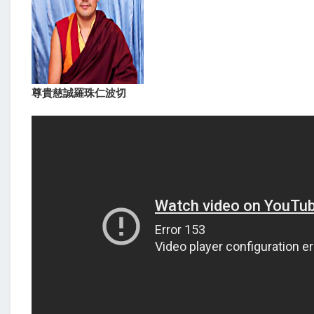
尊貴慈誠羅珠仁波切