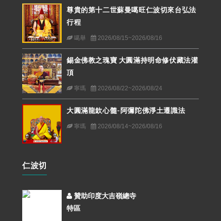
尊貴的第十二世蘇曼噶旺仁波切來台弘法
行程
噶舉
2026/08/15~2026/08/16
錫金佛教之瑰寶 大圓滿持明命修伏藏法灌
頂
寧瑪
2026/08/22~2026/08/24
大圓滿龍欽心髓-阿彌陀佛淨土遷識法
寧瑪
2026/08/14~2026/08/16
仁波切
贊助印度大吉嶺總寺
特區