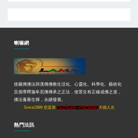
喇嘛網
使藏傳佛法與漢傳佛教生活化、心靈化、科學化、藝術化
且倡導釋迦牟尼佛傳承之正法，使眾生有正確成佛之道，
佛法蓬蓽生輝，永續發展。
Since1999 您是第
大德人次
熱門法訊