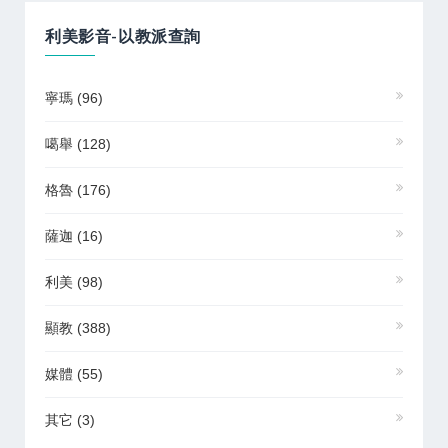
利美影音-以教派查詢
寧瑪
(96)
噶舉
(128)
格魯
(176)
薩迦
(16)
利美
(98)
顯教
(388)
媒體
(55)
其它
(3)