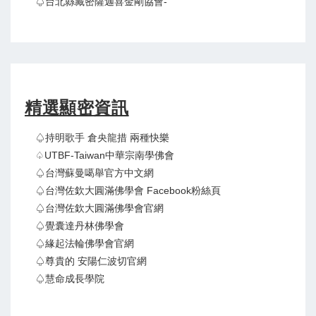
♤台北縣藏密薩迦喜金剛協會-
精選顯密資訊
♤持明歌手 倉央龍措 兩種快樂
♤UTBF-Taiwan中華宗南學佛會
♤台灣蘇曼噶舉官方中文網
♤台灣佐欽大圓滿佛學會 Facebook粉絲頁
♤台灣佐欽大圓滿佛學會官網
♤覺囊達丹林佛學會
♤緣起法輪佛學會官網
♤尊貴的 安陽仁波切官網
♤慧命成長學院