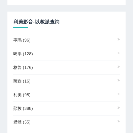
利美影音-以教派查詢
寧瑪
(96)
噶舉
(128)
格魯
(176)
薩迦
(16)
利美
(98)
顯教
(388)
媒體
(55)