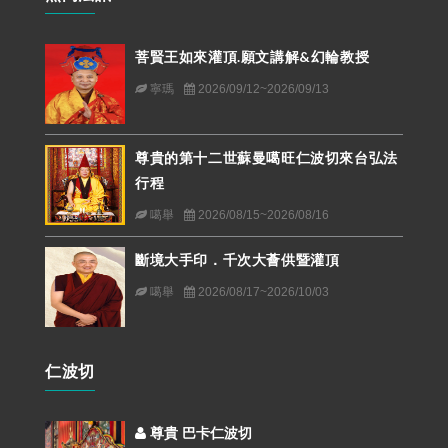
菩賢王如來灌頂.願文講解&幻輪教授
寧瑪
2026/09/12~2026/09/13
尊貴的第十二世蘇曼噶旺仁波切來台弘法
行程
噶舉
2026/08/15~2026/08/16
斷境大手印．千次大薈供暨灌頂
噶舉
2026/08/17~2026/10/03
仁波切
尊貴 巴卡仁波切