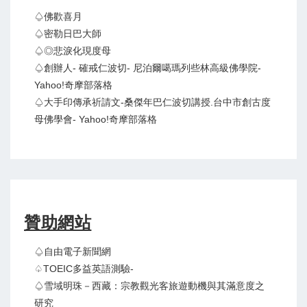
♤佛歡喜月
♤密勒日巴大師
♤◎悲淚化現度母
♤創辦人- 確戒仁波切- 尼泊爾噶瑪列些林高級佛學院-
Yahoo!奇摩部落格
♤大手印傳承祈請文-桑傑年巴仁波切講授.台中市創古度
母佛學會- Yahoo!奇摩部落格
贊助網站
♤自由電子新聞網
♤TOEIC多益英語測驗-
♤雪域明珠－西藏：宗教觀光客旅遊動機與其滿意度之
研究