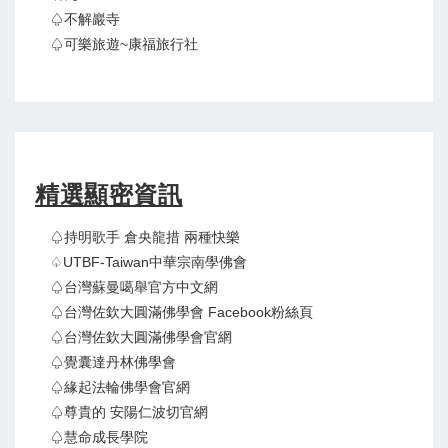
♤不解巖寺
♤可樂旅遊~康福旅行社
精選顯密資訊
♤持明歌手 倉央龍措 兩種快樂
♤UTBF-Taiwan中華宗南學佛會
♤台灣蘇曼噶舉官方中文網
♤台灣佐欽大圓滿佛學會 Facebook粉絲頁
♤台灣佐欽大圓滿佛學會官網
♤覺囊達丹林佛學會
♤緣起法輪佛學會官網
♤尊貴的 安陽仁波切官網
♤慧命成長學院