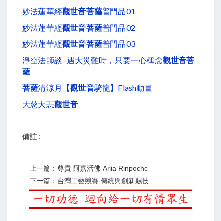
妙法蓮華經
觀世音菩薩
普門品01
妙法蓮華經
觀世音菩薩
普門品02
妙法蓮華經
觀世音菩薩
普門品03
淨空法師談- 遇大災難時，只要一心稱念
觀世音菩
薩
菩薩
清涼月【
觀世音
騎龍】flash動畫
大慈大悲
觀世音
備註 :
上一篇：尊貴 阿嘉活佛 Arjia Rinpoche
下一篇：台灣工藝競賽 傳統與創新飆技