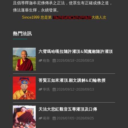
且倡導釋迦牟尼佛傳承之正法，使眾生有正確成佛之道，
佛法蓬蓽生輝，永續發展。
Since1999 您是第
大德人次
熱門法訊
六臂瑪哈嘎拉隨許灌頂&閻魔敵隨許灌頂
格魯
2026/08/18~2026/08/19
菩賢王如來灌頂.願文講解&幻輪教授
寧瑪
2026/09/12~2026/09/13
天法大悲紅觀音五尊灌頂及口傳
噶舉
2026/07/05~2026/09/25