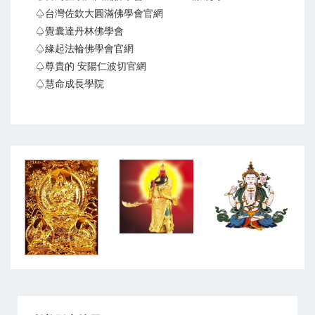
♤台灣佐欽大圓滿佛學會官網
♤覺囊達丹林佛學會
♤緣起法輪佛學會官網
♤尊貴的 安陽仁波切官網
♤慧命成長學院