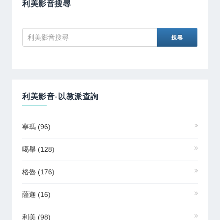
利美影音搜尋
利美影音-以教派查詢
寧瑪
(96)
噶舉
(128)
格魯
(176)
薩迦
(16)
利美
(98)