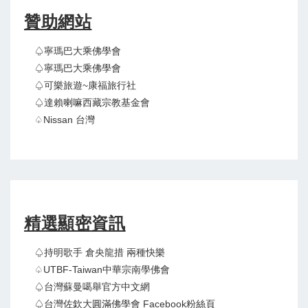
贊助網站
♤寧瑪巴大乘佛學會
♤寧瑪巴大乘佛學會
♤可樂旅遊~康福旅行社
♤達賴喇嘛西藏宗教基金會
♤Nissan 台灣
精選顯密資訊
♤持明歌手 倉央龍措 兩種快樂
♤UTBF-Taiwan中華宗南學佛會
♤台灣蘇曼噶舉官方中文網
♤台灣佐欽大圓滿佛學會 Facebook粉絲頁