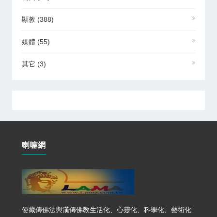
顯教
(388)
媒體
(55)
其它
(3)
喇嘛網
使藏傳佛法與漢傳佛教生活化、心靈化、科學化、藝術化