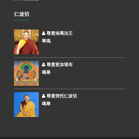
仁波切
尊貴洛噶法王
寧瑪
尊貴更加堪布
噶舉
尊貴突托仁波切
噶舉