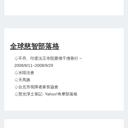
全球慈智部落格
♤不丹、印度法王寺院齋僧千僧善行 ~
2008/8/11~2008/9/29
♤水陸法會
♤天馬旗
♤台北市視障者家長協會
♤慧光淨土筆記- Yahoo!奇摩部落格