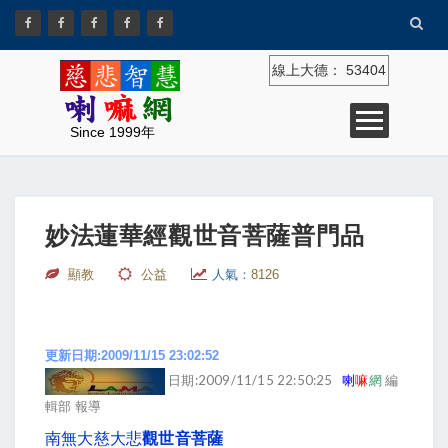
線上大德：
53404
Since 1999年
妙法蓮華經觀世音菩薩普門品
顯教
公益
人氣：
8126
更新日期:2009/11/15 23:02:52
日期:2009/11/15 22:50:25
喇
嘛
網
編
輯部 報導
南無大慈大悲
觀世音菩薩