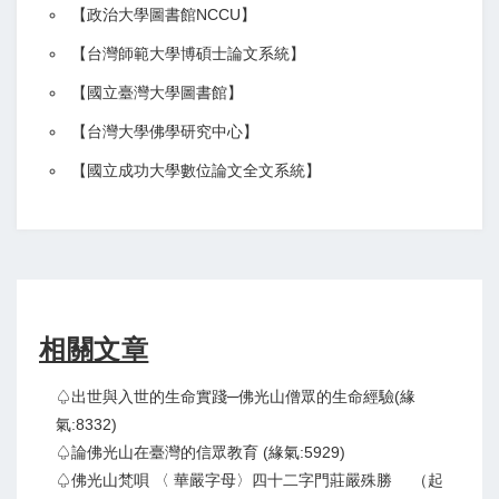
【政治大學圖書館NCCU
】
【
台灣師範大學博碩士論文系統
】
【
國立臺灣大學圖書館
】
【
台灣大學佛學研究中心
】
【
國立成功大學數位論文全文系統
】
相關文章
♤出世與入世的生命實踐─佛光山僧眾的生命經驗(緣
氣:8332)
♤論佛光山在臺灣的信眾教育 (緣氣:5929)
♤佛光山梵唄 〈 華嚴字母〉四十二字門莊嚴殊勝 （起