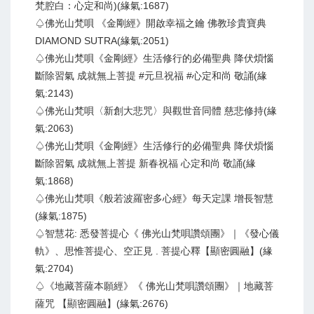
梵腔白：心定和尚)(緣氣:1687)
♤佛光山梵唄 《金剛經》開啟幸福之鑰 佛教珍貴寶典
DIAMOND SUTRA(緣氣:2051)
♤佛光山梵唄《金剛經》生活修行的必備聖典 降伏煩惱
斷除習氣 成就無上菩提 #元旦祝福 #心定和尚 敬誦(緣
氣:2143)
♤佛光山梵唄〈新創大悲咒〉與觀世音同體 慈悲修持(緣
氣:2063)
♤佛光山梵唄《金剛經》生活修行的必備聖典 降伏煩惱
斷除習氣 成就無上菩提 新春祝福 心定和尚 敬誦(緣
氣:1868)
♤佛光山梵唄《般若波羅密多心經》每天定課 增長智慧
(緣氣:1875)
♤智慧花: 悉發菩提心《 佛光山梵唄讚頌團》｜《發心儀
軌》、思惟菩提心、空正見 . 菩提心釋【顯密圓融】(緣
氣:2704)
♤《地藏菩薩本願經》《 佛光山梵唄讚頌團》｜地藏菩
薩咒 【顯密圓融】(緣氣:2676)