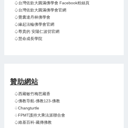
♤台灣佐欽大圓滿佛學會 Facebook粉絲頁
♤台灣佐欽大圓滿佛學會官網
♤覺囊達丹林佛學會
♤緣起法輪佛學會官網
♤尊貴的 安陽仁波切官網
♤慧命成長學院
贊助網站
♤西藏敏竹梅芭藏香
♤佛教导航-佛教123-佛教
♤Changturtle
♤FPMT護持大乘法派聯合會
♤維基百科-藏傳佛教