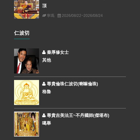
頂
寧瑪
2026/08/22~2026/08/24
仁波切
秦厚修女士
其他
尊貴倫珠仁波切(喇嘛倫珠)
格魯
尊貴吉美法王~不丹國師(傑堪布)
噶舉