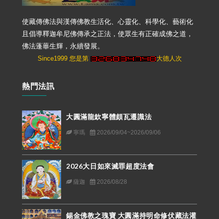
使藏傳佛法與漢傳佛教生活化、心靈化、科學化、藝術化
且倡導釋迦牟尼佛傳承之正法，使眾生有正確成佛之道，
佛法蓬蓽生輝，永續發展。
Since1999 您是第
大德人次
熱門法訊
大圓滿龍欽寧體頗瓦遷識法
寧瑪
2026/09/04~2026/09/06
2026大日如來滅罪超度法會
薩迦
2026/08/28
錫金佛教之瑰寶 大圓滿持明命修伏藏法灌