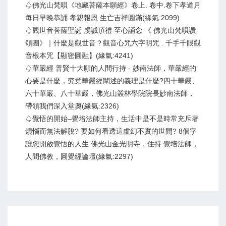
♤佛光山梵唄《地藏菩薩本願經》卷上. 卷中.卷下孝道月
每日早晚恭誦 孝親報恩 生亡吉祥圓滿(緣氣:2099)
♤觀世音菩薩聖誕 虔誠頂禮 至心誦念 《 佛光山梵唄讚
頌團》｜什麼是觀世音？觀音心咒六字明咒 . 千手千眼觀
音根本咒【顯密圓融】(緣氣:4241)
♤華嚴經 普賢十大願的人間行持 - 妙南法師，華嚴經的
心要是什麼，究竟華嚴經闡述的義理是什麼?四十華嚴、
六十華嚴、八十華嚴，佛光山叢林學院院長妙南法師，
帶領我們深入堂奧(緣氣:2326)
♤覺悟的開始–覺培法師主持，生活中是不是時常充斥著
煩惱而無法解脫? 要如何看透這虛幻不實的世間? 8個字
讓您開啟覺悟的人生 佛光山金光明寺，住持 覺培法師，
人間佛教，圓覺經論壇(緣氣:2297)