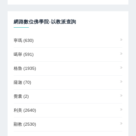
網路數位佛學院-以教派查詢
寧瑪
(630)
噶舉
(591)
格魯
(1935)
薩迦
(70)
覺囊
(2)
利美
(2640)
顯教
(2530)