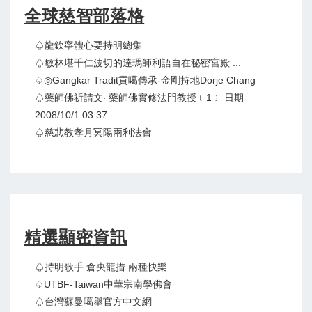
全球慈智部落格
♤龍欽寧體心要持明總集
♤敏林堪千仁波切的達瑪師利語自在秘密宮殿 ...
♤◎Gangkar Tradit貢噶傳承-金剛持地Dorje Chang
♤藥師佛祈請文‧ 藥師佛實修法門教授﹝1﹞ 日期
2008/10/1 03.37
♤慈悲教孝月冥陽兩利法會
精選顯密資訊
♤持明歌手 倉央龍措 兩種快樂
♤UTBF-Taiwan中華宗南學佛會
♤台灣蘇曼噶舉官方中文網