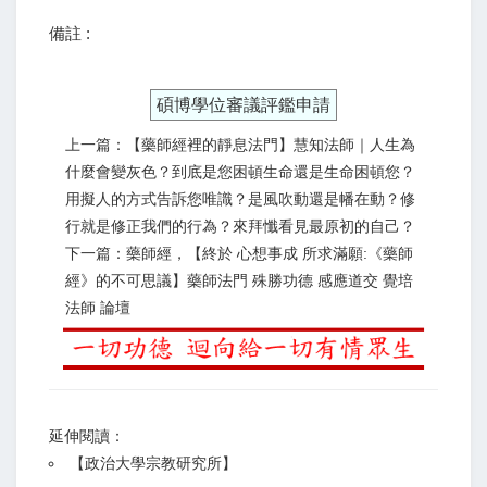
備註 :
碩博學位審議評鑑申請
上一篇：【藥師經裡的靜息法門】慧知法師｜人生為
什麼會變灰色？到底是您困頓生命還是生命困頓您？
用擬人的方式告訴您唯識？是風吹動還是幡在動？修
行就是修正我們的行為？來拜懺看見最原初的自己？
下一篇：藥師經，【終於 心想事成 所求滿願:《藥師
經》的不可思議】藥師法門 殊勝功德 感應道交 覺培
法師 論壇
延伸閱讀：
【
政治大學宗教研究所
】