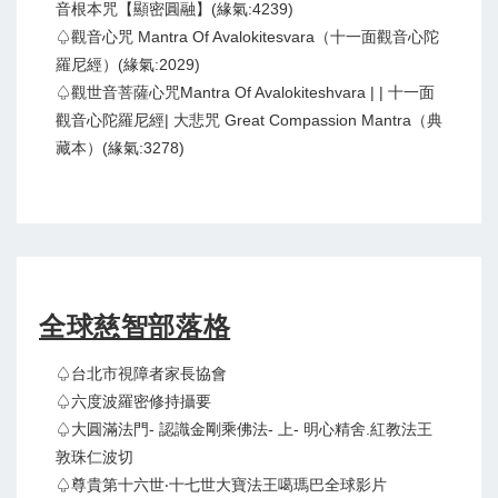
音根本咒【顯密圓融】(緣氣:4239)
♤觀音心咒 Mantra Of Avalokitesvara（十一面觀音心陀
羅尼經）(緣氣:2029)
♤觀世音菩薩心咒Mantra Of Avalokiteshvara | | 十一面
觀音心陀羅尼經| 大悲咒 Great Compassion Mantra（典
藏本）(緣氣:3278)
全球慈智部落格
♤台北市視障者家長協會
♤六度波羅密修持攝要
♤大圓滿法門- 認識金剛乘佛法- 上- 明心精舍.紅教法王
敦珠仁波切
♤尊貴第十六世‧十七世大寶法王噶瑪巴全球影片