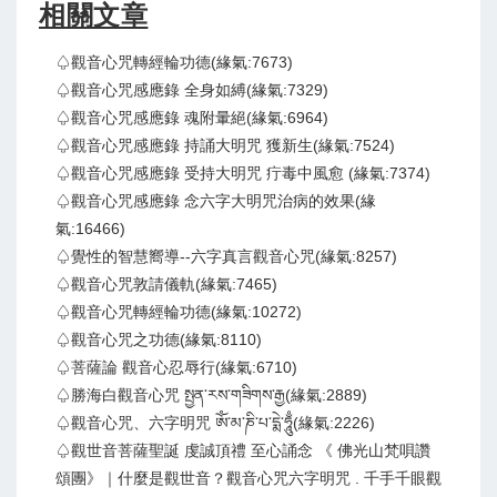
相關文章
♤觀音心咒轉經輪功德(緣氣:7673)
♤觀音心咒感應錄 全身如縛(緣氣:7329)
♤觀音心咒感應錄 魂附暈絕(緣氣:6964)
♤觀音心咒感應錄 持誦大明咒 獲新生(緣氣:7524)
♤觀音心咒感應錄 受持大明咒 疔毒中風愈 (緣氣:7374)
♤觀音心咒感應錄 念六字大明咒治病的效果(緣
氣:16466)
♤覺性的智慧嚮導--六字真言觀音心咒(緣氣:8257)
♤觀音心咒敦請儀軌(緣氣:7465)
♤觀音心咒轉經輪功德(緣氣:10272)
♤觀音心咒之功德(緣氣:8110)
♤菩薩論 觀音心忍辱行(緣氣:6710)
♤勝海白觀音心咒 སྤྱན་རས་གཟིགས་རྒྱ(緣氣:2889)
♤觀音心咒、六字明咒 ཨོཾ་མ་ཎི་པ་དྨེ་ཧཱུྃ(緣氣:2226)
♤觀世音菩薩聖誕 虔誠頂禮 至心誦念 《 佛光山梵唄讚
頌團》｜什麼是觀世音？觀音心咒六字明咒 . 千手千眼觀