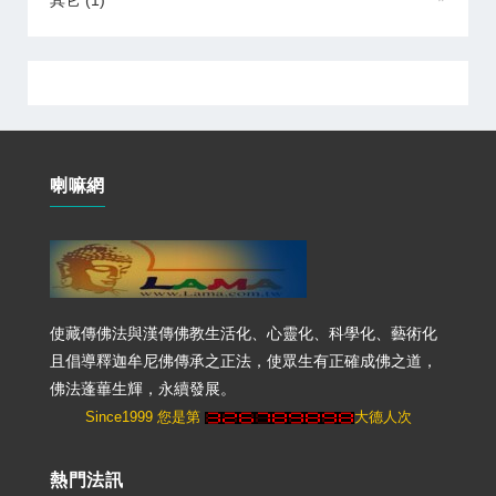
其它
(1)
喇嘛網
使藏傳佛法與漢傳佛教生活化、心靈化、科學化、藝術化
且倡導釋迦牟尼佛傳承之正法，使眾生有正確成佛之道，
佛法蓬蓽生輝，永續發展。
Since1999 您是第
大德人次
熱門法訊