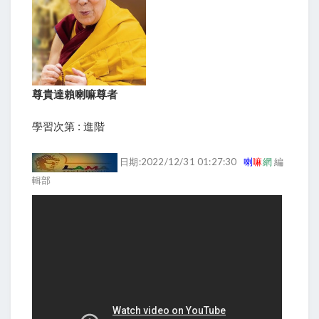
尊貴達賴喇嘛尊者
學習次第 : 進階
日期:2022/12/31 01:27:30
喇
嘛
網
編
輯部