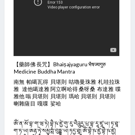
【藥師佛 長咒】Bhaiṣajyaguru भैषज्यगुरु
Medicine Buddha Mantra
南無 帕噶瓦得 貝堪則 咕嚕曼珠雅 札哇拉珠
雅 達他噶達雅 阿立啊哈得 桑呀桑 布達雅 喋
雅他 嗡 貝堪則 貝堪則 瑪哈 貝堪則 貝堪則
喇雜薩目 嘎喋 娑哈
ཨོཾ་ན་མོ་བྷ་ག་ཝ་ཏེ། བྷཻ་ཥ་ཛྱེ་གུ་རུ་བཻཌཱུརྱ་པྲ་བྷ་རཱ་ཛཱ་ཡ། ཏ་ཐཱ་
ག་ཏ་ཡ། ཨརྷ་ཏེ་སམྱཀྶཾ་བུདྡྷཱ་ཡ། ཏདྱ་ཐཱ། ཨོཾ་བྷཻ་ཥ་ཛྱེ་བྷཻ་ཥ་ཛྱེ།