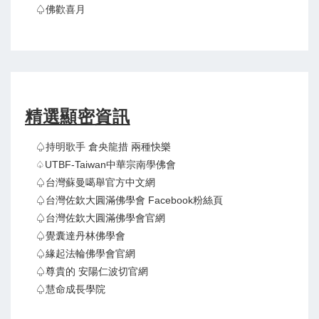
♤佛歡喜月
精選顯密資訊
♤持明歌手 倉央龍措 兩種快樂
♤UTBF-Taiwan中華宗南學佛會
♤台灣蘇曼噶舉官方中文網
♤台灣佐欽大圓滿佛學會 Facebook粉絲頁
♤台灣佐欽大圓滿佛學會官網
♤覺囊達丹林佛學會
♤緣起法輪佛學會官網
♤尊貴的 安陽仁波切官網
♤慧命成長學院