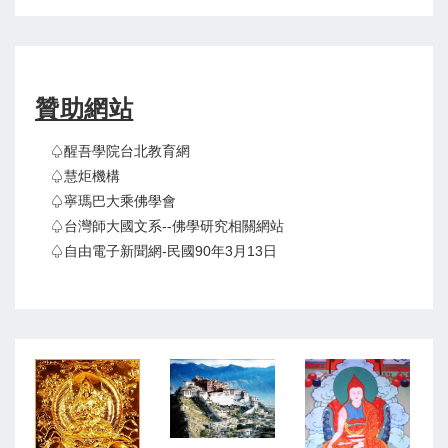
贊助網站
♤醒吾學院台北教育網
♤慧炬機構
♤寧瑪巴大乘佛學會
♤台灣師大國文系--佛學研究相關網站
♤自由電子新聞網-民國90年3月13日