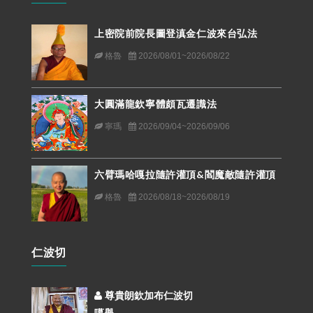
上密院前院長圖登滇金仁波來台弘法
格魯
2026/08/01~2026/08/22
大圓滿龍欽寧體頗瓦遷識法
寧瑪
2026/09/04~2026/09/06
六臂瑪哈嘎拉隨許灌頂&閻魔敵隨許灌頂
格魯
2026/08/18~2026/08/19
仁波切
尊貴朗欽加布仁波切