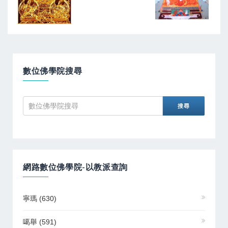
數位佛學院搜尋
網路數位佛學院-以教派查詢
寧瑪
(630)
噶舉
(591)