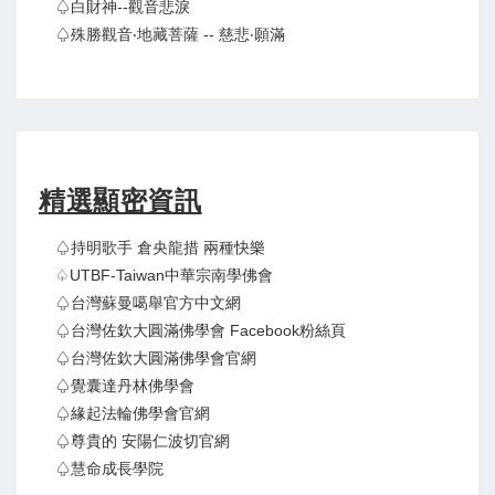
♤白財神--觀音悲淚
♤殊勝觀音‧地藏菩薩 -- 慈悲‧願滿
精選顯密資訊
♤持明歌手 倉央龍措 兩種快樂
♤UTBF-Taiwan中華宗南學佛會
♤台灣蘇曼噶舉官方中文網
♤台灣佐欽大圓滿佛學會 Facebook粉絲頁
♤台灣佐欽大圓滿佛學會官網
♤覺囊達丹林佛學會
♤緣起法輪佛學會官網
♤尊貴的 安陽仁波切官網
♤慧命成長學院