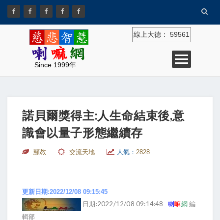
線上大德：
59561
Since 1999年
諾貝爾獎得主:人生命結束後,意
識會以量子形態繼續存
顯教
交流天地
人氣：
2828
更新日期:2022/12/08 09:15:45
日期:2022/12/08 09:14:48
喇
嘛
網
編
輯部