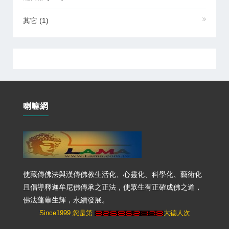
其它
(1)
喇嘛網
使藏傳佛法與漢傳佛教生活化、心靈化、科學化、藝術化
且倡導釋迦牟尼佛傳承之正法，使眾生有正確成佛之道，
佛法蓬蓽生輝，永續發展。
Since1999 您是第
大德人次