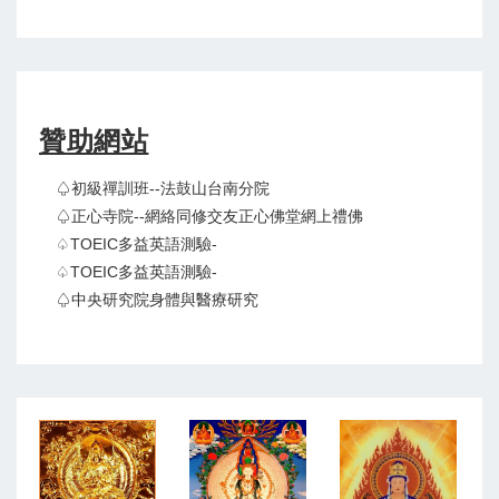
贊助網站
♤初級禪訓班--法鼓山台南分院
♤正心寺院--網絡同修交友正心佛堂網上禮佛
♤TOEIC多益英語測驗-
♤TOEIC多益英語測驗-
♤中央研究院身體與醫療研究