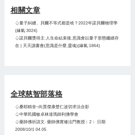
相關文章
♤量子糾纏、貝爾不等式都是啥？2022年諾貝爾物理學
(緣氣:3024)
♤諾貝爾獎得主:人生命結束後,意識會以量子形態繼續存
在 | 天天讀書會(意識是什麼,靈魂)(緣氣:1864)
全球慈智部落格
♤桑耶精舍~向賈傑康楚仁波切求法合影
♤中華民國敏卓林達瑪師利佛學會
♤藥師佛祈請文‧ 藥師佛實修法門教授﹝2﹞ 日期
2008/10/1 04.05