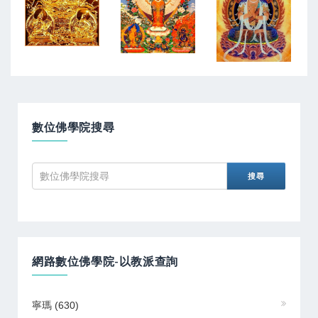
數位佛學院搜尋
網路數位佛學院-以教派查詢
寧瑪
(630)