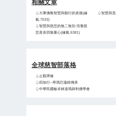
相關文章
♤大乘佛教智慧與願行的表徵(緣
♤智慧與意識
氣:7533)
♤智慧與慈悲的無二無別 培養慈
悲喜舍四無量心(緣氣:6381)
全球慈智部落格
♤止觀禪修
♤四加行--寧瑪巴蓮師傳承
♤中華民國敏卓林達瑪師利佛學會