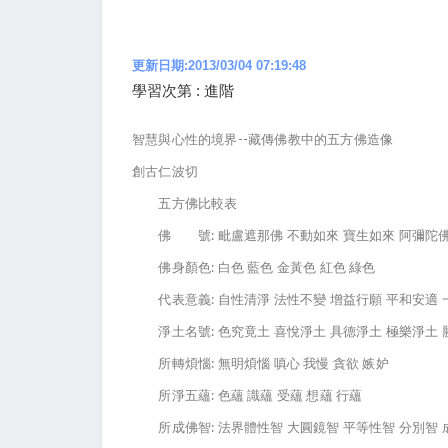
更新日期:2013/03/04 07:19:48
學習次第 : 進階
智慧與心性的境界--藏傳佛教中的五方佛造像
創古仁波切
五方佛比較表
佛 號: 毗盧遮那佛 不動如來 寶生如來 阿彌陀佛
佛身顏色: 白色 藍色 金黃色 紅色 綠色
代表意義: 自性清淨 法性不變 增益行願 平和安適 
淨土名號: 色究竟土 喜悅淨土 具德淨土 極樂淨土 
所轉煩惱: 無明煩惱 嗔心 我慢 貪欲 嫉妒
所淨五蘊: 色蘊 識蘊 受蘊 想蘊 行蘊
所成佛智: 法界體性智 大圓鏡智 平等性智 分別智 