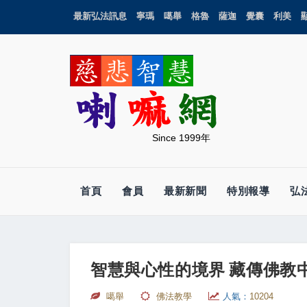
最新弘法訊息
寧瑪
噶舉
格魯
薩迦
覺囊
利美
Since 1999年
首頁
會員
最新新聞
特別報導
弘
智慧與心性的境界 藏傳佛教
噶舉
佛法教學
人氣：
10204