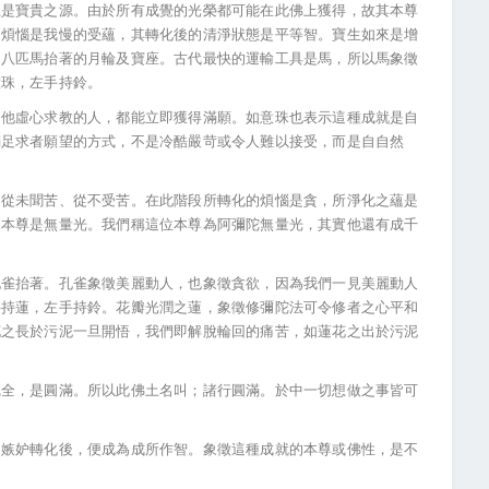
思是寶貴之源。由於所有成覺的光榮都可能在此佛上獲得，故其本尊
的煩惱是我慢的受蘊，其轉化後的清淨狀態是平等智。寶生如來是增
由八匹馬抬著的月輪及寶座。古代最快的運輸工具是馬，所以馬象徵
意珠，左手持鈴。
虛心求教的人，都能立即獲得滿願。如意珠也表示這種成就是自
滿足求者願望的方式，不是冷酷嚴苛或令人難以接受，而是自自然
未聞苦、從不受苦。在此階段所轉化的煩惱是貪，所淨化之蘊是
的本尊是無量光。我們稱這位本尊為阿彌陀無量光，其實他還有成千
抬著。孔雀象徵美麗動人，也象徵貪欲，因為我們一見美麗動人
手持蓮，左手持鈴。花瓣光潤之蓮，象徵修彌陀法可令修者之心平和
花之長於污泥一旦開悟，我們即解脫輪回的痛苦，如蓮花之出於污泥
，是圓滿。所以此佛土名叫；諸行圓滿。於中一切想做之事皆可
妒轉化後，便成為成所作智。象徵這種成就的本尊或佛性，是不