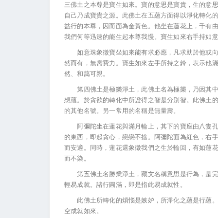
三佛土之本尊是寶生如來。寶的意思是寶貴，生的意
自己乃成寶貴之源。此佛土在五蘊方面得以淨化轉化
益行的本尊，因而面為金黃色。他坐在蓮花上，千有
我們何等迅速的能生起本尊我慢。寶生如來右手持如
如意珠象徵寶坐如來能有求必應，凡求助於他或向他
然而有，無需費力。寶生如來左手所持之鈴，表示他
然、和藹可親。
第四佛土是極樂淨土，此佛土名為極樂，乃因其中從
想蘊。於貪欲的轉化中所證得之智是分別智。此佛土
的其他名號。另一常用的名稱是無量壽。
阿彌陀坐在蓮花與滿月輪上，其下的寶座由八隻孔雀
的東西，即起貪心，戀戀不捨。阿彌陀面為紅色，右
而安適。同時，蓮花還象徵我們之生於輪回，有如蓮
而不染。
第五佛土名勝業淨土，藏文名稱意思是行為，是完全
輕易成就。諸行圓滿，即是指此易成就性。
此佛土所轉化的煩惱是嫉妒，所淨化之蘊是行蘊。嫉
空成就如來。