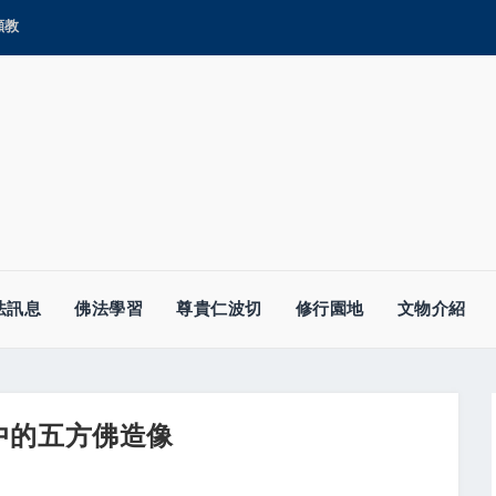
顯教
法訊息
佛法學習
尊貴仁波切
修行園地
文物介紹
中的五方佛造像