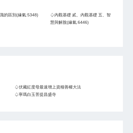
的區別(緣氣:5348)
♤內觀基礎 貳、內觀基礎 五、智
慧與解脫(緣氣:6446)
♤伏藏紅度母最速增上資糧善權大法
♤寧瑪白玉菩提昌盛寺