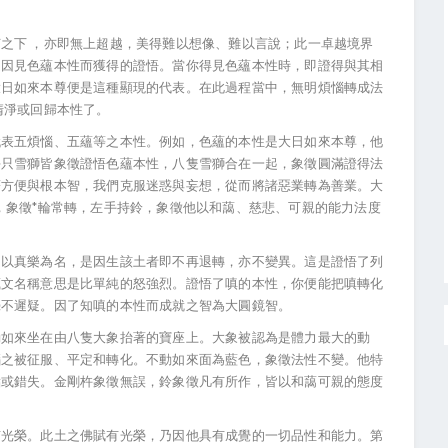
下 ，亦即無上超越，美得難以想像、難以言說；此一卓越境界
是因見色蘊本性而獲得的證悟。當你得見色蘊本性時，即證得與其相
大日如來本尊便是這種顯現的代表。在此過程當中，無明煩惱轉成法
清淨或回歸本性了。
五煩惱、五蘊等之本性。例如，色蘊的本性是大日如來本尊，他
每只雪獅皆象徵證悟色蘊本性，八隻雪獅合在一起，象徵圓滿證得法
著方便與根本智，我們克服迷惑與妄想，從而將諸惡業轉為善業。大
，象徵*輪常轉，左手持鈴，象徵他以和藹、慈悲、可親的能力法度
真樂為名，是因生該土者即不再退轉，亦不變異。這是證悟了列
藏文名稱意思是比單純的怒強烈。證悟了嗔的本性，你便能把嗔轉化
毫不遲疑。因了知嗔的本性而成就之智為大圓鏡智。
來坐在由八隻大象抬著的寶座上。大象被認為是體力最大的動
惱之被征服、平定和轉化。不動如來面為藍色，象徵法性不變。他特
點或錯失。金剛杵象徵無誤，鈴象徵凡有所作，皆以和藹可親的態度
榮。此土之佛賦有光榮，乃因他具有成覺的一切品性和能力。第