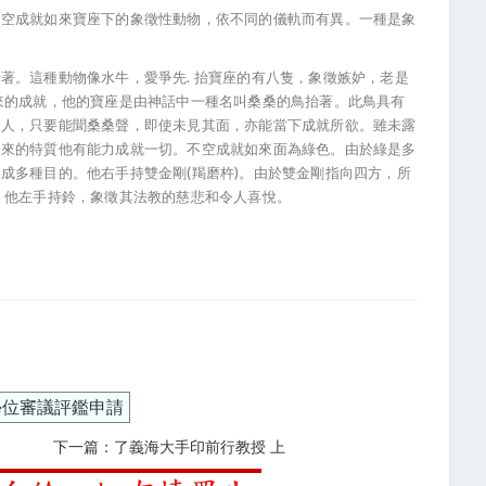
成就如來寶座下的象徵性動物，依不同的儀軌而有異。一種是象
。這種動物像水牛，愛爭先. 抬寶座的有八隻，象徵嫉妒，老是
來的成就，他的寶座是由神話中一種名叫桑桑的鳥抬著。此鳥具有
的人，只要能聞桑桑聲，即使未見其面，亦能當下成就所欲。雖未露
如來的特質他有能力成就一切。不空成就如來面為綠色。由於綠是多
成多種目的。他右手持雙金剛(羯磨杵)。由於雙金剛指向四方，所
 他左手持鈴，象徵其法教的慈悲和令人喜悅。
學位審議評鑑申請
下一篇：了義海大手印前行教授 上