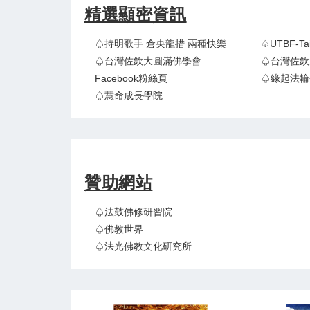
精選顯密資訊
♤持明歌手 倉央龍措 兩種快樂
♤UTBF-
♤台灣佐欽大圓滿佛學會
♤台灣佐欽
Facebook粉絲頁
♤緣起法輪
♤慧命成長學院
贊助網站
♤法鼓佛修研習院
♤佛教世界
♤法光佛教文化研究所