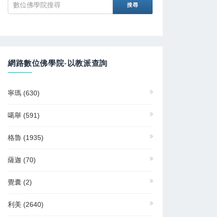
網路數位佛學院-以教派查詢
寧瑪
(630)
噶舉
(591)
格魯
(1935)
薩迦
(70)
覺囊
(2)
利美
(2640)