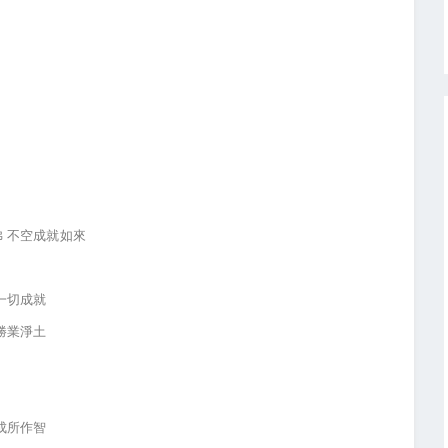
 不空成就如來
一切成就
勝業淨土
成所作智