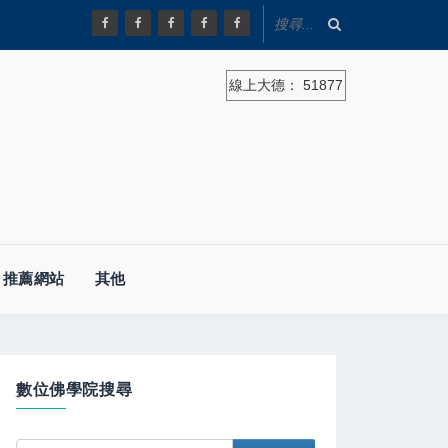
線上大德：
51877
推薦網站
其他
數位佛學院搜尋