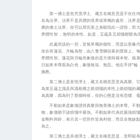
第一佛土是色究竟淨土、藏文名稱意思是不在任何之
名為法界。法界不是具體的境界或單獨的處所，法界
應的佛土法界。你可以用完美之身顯現此一證悟，而
界體性智 ，無明的本性。如是，五蘊及五煩惱都變為
此處所談的一切，皆無單獨的個性，而是以形像代表
坐在有蓮花、月輪為墊，由八隻雪獅抬著的寶座上。
界體性智。蓮花與月輪所象徵的是方便與根本智。藉
日如來本尊面為白色，象徵無垢、無惡。他右手持*輪
施教。
第二佛土是喜悅淨土，藏文名稱意思意為真樂。它以
為第五蘊之識及與識相應之嗔煩惱的本性上嗔煩惱的
為真樂，因為到了那個時候，你的心態是沒有恐懼、
不動如來是象徵證得真樂與無畏佛土的本尊。不動如
物，象徵嗔于諸煩惱中最強。不動如來代表此最強煩
金剛杵與鈴，表示其一切所作皆為利他，而且全無缺
為之。
第三佛土是具德淨土，藏文名稱意思是，意即賦有光