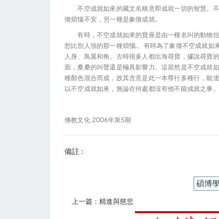
不空成就如來的藏文名稱意即成就一切的智慧。不空
徵煩惱不安，另一種是象徵成就。
有時，不空成就如來的寶座是由一種名叫的動物抬著
想比別人強的那一種煩惱.。有時為了象徵不空成就如
人身、鳥翼和角。古時很多人都出海尋寶，據說尋寶
面，桑桑的叫聲還是極具影響力。這當然是不空成就
種顏色混合而成，故其含意是此一本尊行多種行，能達
以不空成就如來，無論在何處都沒有他不能成就之事。
佛教文化 2006年第5期
備註 :
碩博
上一篇：精進與慈悲