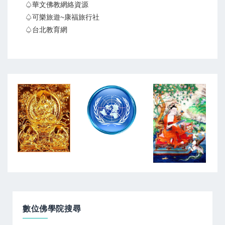
♤華文佛教網絡資源
♤可樂旅遊~康福旅行社
♤台北教育網
數位佛學院搜尋