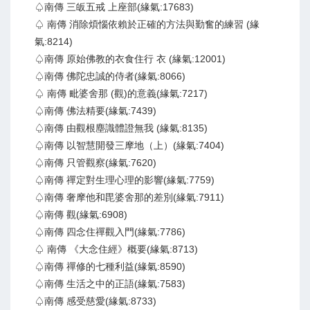
♤南傳 三皈五戒 上座部(緣氣:17683)
♤ 南傳 消除煩惱依賴於正確的方法與勤奮的練習 (緣
氣:8214)
♤南傳 原始佛教的衣食住行 衣 (緣氣:12001)
♤南傳 佛陀忠誠的侍者(緣氣:8066)
♤ 南傳 毗婆舍那 (觀)的意義(緣氣:7217)
♤南傳 佛法精要(緣氣:7439)
♤南傳 由觀根塵識體證無我 (緣氣:8135)
♤南傳 以智慧開發三摩地（上）(緣氣:7404)
♤南傳 只管觀察(緣氣:7620)
♤南傳 禪定對生理心理的影響(緣氣:7759)
♤南傳 奢摩他和毘婆舍那的差別(緣氣:7911)
♤南傳 觀(緣氣:6908)
♤南傳 四念住禪觀入門(緣氣:7786)
♤ 南傳 《大念住經》概要(緣氣:8713)
♤南傳 禪修的七種利益(緣氣:8590)
♤南傳 生活之中的正語(緣氣:7583)
♤南傳 感受慈愛(緣氣:8733)