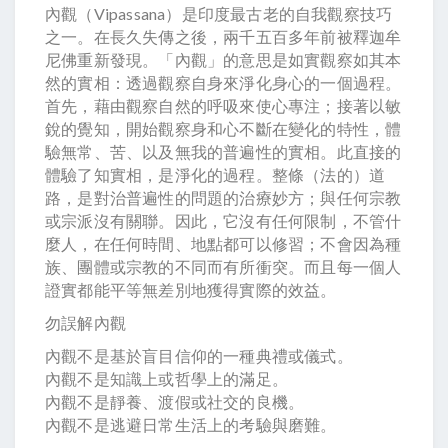
內觀（Vipassana）是印度最古老的自我觀察技巧
之一。在長久失傳之後，兩千五百多年前被釋迦牟
尼佛重新發現。「內觀」的意思是如實觀察如其本
然的實相：透過觀察自身來淨化身心的一個過程。
首先，藉由觀察自然的呼吸來使心專注；接著以敏
銳的覺知，開始觀察身和心不斷在變化的特性，體
驗無常、苦、以及無我的普遍性的實相。此直接的
體驗了知實相，是淨化的過程。整條（法的）道
路，是對治普遍性的問題的治療妙方；與任何宗教
或宗派沒有關聯。因此，它沒有任何限制，不管什
麼人，在任何時間、地點都可以修習；不會因為種
族、團體或宗教的不同而有所衝突。而且每一個人
證實都能平等無差別地獲得實際的效益。
勿誤解內觀
內觀不是基於盲目信仰的一種典禮或儀式。
內觀不是知識上或哲學上的滿足。
內觀不是靜養、渡假或社交的良機。
內觀不是逃避日常生活上的考驗與磨難。