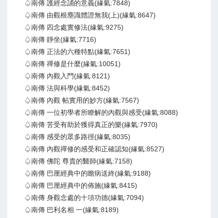
♤南傳 護經念誦的意義(緣氣:7848)
♤南傳 由觀根塵識體證無我(上)(緣氣:8647)
♤南傳 四念處實修法(緣氣:9275)
♤南傳 靜坐(緣氣:7716)
♤南傳 正法的六種特點(緣氣:7651)
♤南傳 禪修是什麼(緣氣:10051)
♤南傳 內觀入門(緣氣:8121)
♤南傳 法與科學(緣氣:8452)
♤南傳 內觀 帖實用的妙方(緣氣:7567)
♤南傳 一位初學者所瞭解的內觀與感受(緣氣:8088)
♤南傳 苦受有助於獲得真正的樂(緣氣:7970)
♤南傳 感受的眾多路徑(緣氣:8035)
♤南傳 內觀禪修的感受和正確認知(緣氣:8527)
♤南傳 佛陀 尊貴的醫師(緣氣:7158)
♤南傳 巴厘經典中的瞻病送終(緣氣:9188)
♤南傳 巴厘經典中的佈施(緣氣:8415)
♤南傳 身觀念處的十項功德(緣氣:7094)
♤南傳 巴利名相 一(緣氣:8189)