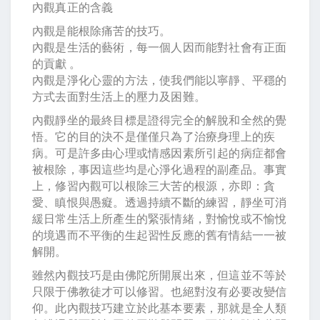
內觀真正的含義
內觀是能根除痛苦的技巧。
內觀是生活的藝術，每一個人因而能對社會有正面
的貢獻 。
內觀是淨化心靈的方法，使我們能以寧靜、平穩的
方式去面對生活上的壓力及困難。
內觀靜坐的最終目標是證得完全的解脫和全然的覺
悟。它的目的決不是僅僅只為了治療身理上的疾
病。可是許多由心理或情感因素所引起的病症都會
被根除，事因這些均是心淨化過程的副產品。事實
上，修習內觀可以根除三大苦的根源，亦即：貪
愛、瞋恨與愚癡。透過持續不斷的練習，靜坐可消
緩日常生活上所產生的緊張情緒，對愉悅或不愉悅
的境遇而不平衡的生起習性反應的舊有情結一一被
解開。
雖然內觀技巧是由佛陀所開展出來，但這並不等於
只限于佛教徒才可以修習。也絕對沒有必要改變信
仰。此內觀技巧建立於此基本要素，那就是全人類