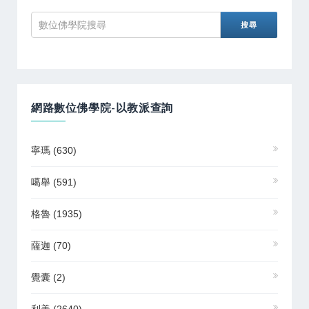
網路數位佛學院-以教派查詢
寧瑪
(630)
噶舉
(591)
格魯
(1935)
薩迦
(70)
覺囊
(2)