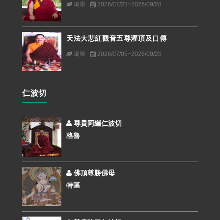
噶舉
2026/07/23~2026/09/28
天法大悲紅觀音五尊灌頂及口傳
噶舉
2026/07/05~2026/09/25
仁波切
尊貴阿繃仁波切
格魯
佛頂尊勝佛母
特區