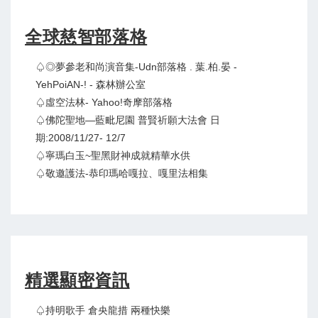
全球慈智部落格
♤◎夢參老和尚演音集-Udn部落格 . 葉.柏.晏 -
YehPoiAN-! - 森林辦公室
♤虛空法林- Yahoo!奇摩部落格
♤佛陀聖地—藍毗尼園 普賢祈願大法會 日
期:2008/11/27- 12/7
♤寧瑪白玉~聖黑財神成就精華水供
♤敬邀護法-恭印瑪哈嘎拉、嘎里法相集
精選顯密資訊
♤持明歌手 倉央龍措 兩種快樂