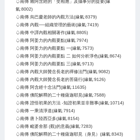
♤南傳 雜阿含經的「受相應」及攝事分的提要(緣
氣:8002)
♤南傳 烏巴慶老師的內觀方法(緣氣:8379)
♤南傳 內觀──組織管理的藝術(緣氣:7419)
♤南傳 中譯內觀相關著作(緣氣:8805)
♤南傳 阿姜力的內觀要點(緣氣:7974)
♤南傳 阿姜力的內觀要點 一(緣氣:7573)
♤南傳 阿姜力的內觀要點 二 如何分析淨色(緣氣:8674)
♤南傳 阿姜力的內觀要點 三(緣氣:9713)
♤南傳 內觀大師贊念長老的禪修法門(緣氣:9082)
♤南傳 內觀大師贊念長老的菩薩行(緣氣:9126)
♤南傳 阿含經十念法門(緣氣:11635)
♤南傳 佛陀解釋的二十種薩迦耶見(緣氣:7588)
♤南傳 證悟初果的方法 -知證初果並非難事(緣氣:10714)
♤南傳 一乘清淨道(緣氣:7914)
♤南傳 唐卜陸西亞多(緣氣:8154)
♤南傳 毗婆舍那 (觀)的意義(緣氣:7283)
♤南傳 佛陀解釋的二十種薩迦耶見（身見）(緣氣:8343)