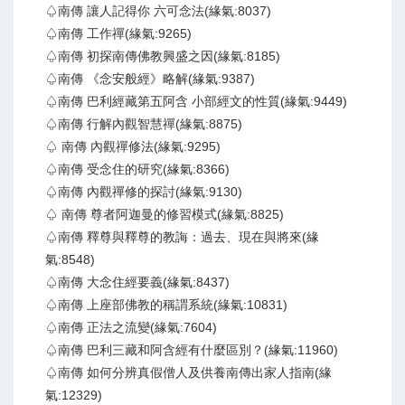
♤南傳 讓人記得你 六可念法(緣氣:8037)
♤南傳 工作禪(緣氣:9265)
♤南傳 初探南傳佛教興盛之因(緣氣:8185)
♤南傳 《念安般經》略解(緣氣:9387)
♤南傳 巴利經藏第五阿含 小部經文的性質(緣氣:9449)
♤南傳 行解內觀智慧禪(緣氣:8875)
♤ 南傳 內觀禪修法(緣氣:9295)
♤南傳 受念住的研究(緣氣:8366)
♤南傳 內觀禪修的探討(緣氣:9130)
♤ 南傳 尊者阿迦曼的修習模式(緣氣:8825)
♤南傳 釋尊與釋尊的教誨：過去、現在與將來(緣
氣:8548)
♤南傳 大念住經要義(緣氣:8437)
♤南傳 上座部佛教的稱謂系統(緣氣:10831)
♤南傳 正法之流變(緣氣:7604)
♤南傳 巴利三藏和阿含經有什麼區別？(緣氣:11960)
♤南傳 如何分辨真假僧人及供養南傳出家人指南(緣
氣:12329)