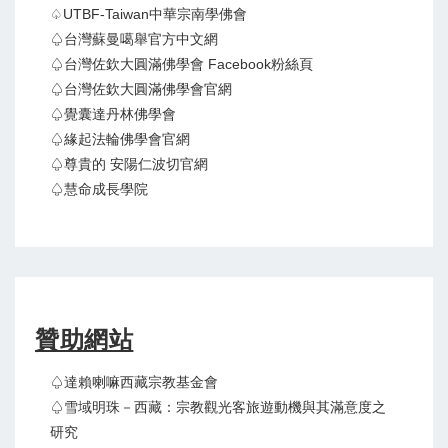
♤UTBF-Taiwan中華宗南學佛會
♤台灣蘇曼噶舉官方中文網
♤台灣佐欽大圓滿佛學會 Facebook粉絲頁
♤台灣佐欽大圓滿佛學會官網
♤覺囊達丹林佛學會
♤緣起法輪佛學會官網
♤尊貴的 安陽仁波切官網
♤慧命成長學院
贊助網站
♤達賴喇嘛西藏宗教基金會
♤雪域明珠－西藏：宗教觀光客旅遊動機與其滿意度之
研究