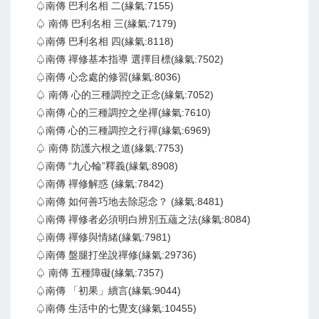
♤南傳 巴利名相 二(緣氣:7155)
♤ 南傳 巴利名相 三(緣氣:7179)
♤南傳 巴利名相 四(緣氣:8118)
♤南傳 禪修基本指導 選擇目標(緣氣:7502)
♤南傳 心念處的修習(緣氣:8036)
♤ 南傳 心的三種調控之正念(緣氣:7052)
♤南傳 心的三種調控之坐禪(緣氣:7610)
♤南傳 心的三種調控之行禪(緣氣:6969)
♤ 南傳 防護六根之道(緣氣:7753)
♤南傳 “九心輪”釋義(緣氣:8908)
♤南傳 禪修解惑 (緣氣:7842)
♤南傳 如何善巧地去除惡念？ (緣氣:8481)
♤南傳 禪修者必須明白辨別五蘊之法(緣氣:8084)
♤南傳 禪修與情緒(緣氣:7981)
♤南傳 盤腿打坐說禪修(緣氣:29736)
♤ 南傳 五種障礙(緣氣:7357)
♤南傳 「初果」續言(緣氣:9044)
♤南傳 生活中的七覺支(緣氣:10455)