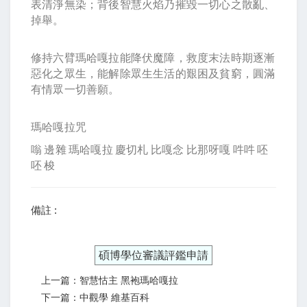
表清淨無染；背後智慧火焰乃摧毀一切心之散亂、
掉舉。
修持六臂瑪哈嘎拉能降伏魔障，救度末法時期逐漸
惡化之眾生，能解除眾生生活的艱困及貧窮，圓滿
有情眾一切善願。
瑪哈嘎拉咒
嗡 邊雜 瑪哈嘎拉 慶切札 比嘎念 比那呀嘎 吽吽 呸
呸 梭
備註 :
碩博學位審議評鑑申請
上一篇：智慧怙主 黑袍瑪哈嘎拉
下一篇：中觀學 維基百科