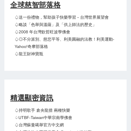
全球慈智部落格
♤送一份禮物，幫助孩子快樂學習－台灣世界展望會
♤略談「色舉與溫薩」及「供上師法的歷史」
♤2008 年台灣欽哲旺波學佛會
♤◎不分派別、慈悲平等、利美圓融的法教！利美運動-
Yahoo!奇摩部落格
♤龍王財神寶瓶
精選顯密資訊
♤持明歌手 倉央龍措 兩種快樂
♤UTBF-Taiwan中華宗南學佛會
♤台灣蘇曼噶舉官方中文網