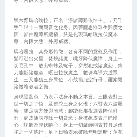
黑六臂瑪哈嘎拉，正名「淨諸障難依怙主」，乃千
手千眼十一面觀音之化身。因菩薩思惟眾生難度之
因，皆由魔障所纏擾，於是化現瑪哈嘎拉伏魔本
尊，內懷大悲，外顯威猛。
瑪哈嘎拉，其身形特徵，各有不同的意義及作用，
髮可迸出火星，焚燒諸魔，呲牙降伏魔障，身上一
切毛孔中，放出蜘蛛及蠍子，穿裂犯戒諸魔怨，鉤
刀能斷諸魔命，嘎巴拉飲魔血，數珠為導六道眾
生，三叉能獲三身果位，小鼓攝服空行母，羅索繫
諸毀壞教者之頸。
身現黑藍色，乃表示法身不動之本質。三眼表對三
世一切之了悟，及佛陀三身之化現；六臂表六波羅
蜜；雙足表方便與智慧；腳踏毗那夜迦表降伏群
邪；虎皮裙表淨除一切貪念；身披象皮表淨除慢
心；蛇飾為降伏瞋心；身上一切嚴飾則表其具足佛
陀之一切德行；足下日輪表示破除無明黑暗；蓮花