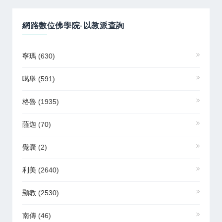
網路數位佛學院-以教派查詢
寧瑪
(630)
噶舉
(591)
格魯
(1935)
薩迦
(70)
覺囊
(2)
利美
(2640)
顯教
(2530)
南傳
(46)