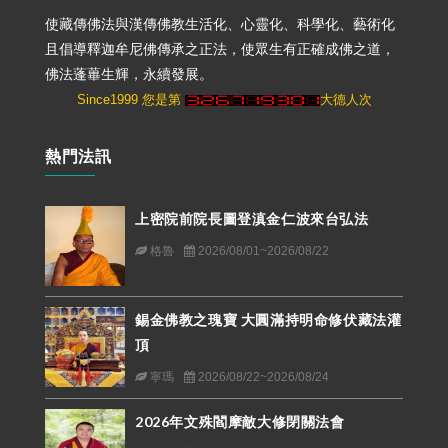
使藏傳佛法與漢傳佛教生活化、心靈化、科學化、藝術化
且倡導釋迦牟尼佛傳承之正法，使眾生有正確成佛之道，
佛法蓬蓽生輝，永續發展。
Since1999 您是第
大德人次
熱門法訊
上密院前院長圖登滇金仁波來台弘法
格魯
2026/08/01~2026/08/22
錫金佛教之瑰寶 大圓滿持明命修伏藏法灌
頂
寧瑪
2026/08/22~2026/08/24
2026年文殊閻摩敵大修閉關法會