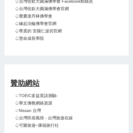
♤台灣佐欽大圓滿佛學會 Facebook粉絲頁
♤台灣佐欽大圓滿佛學會官網
♤覺囊達丹林佛學會
♤緣起法輪佛學會官網
♤尊貴的 安陽仁波切官網
♤慧命成長學院
贊助網站
♤TOEIC多益英語測驗-
♤華文佛教網絡資源
♤Nissan 台灣
♤台灣民俗風情 - 台灣旅遊在線
♤可樂旅遊~康福旅行社