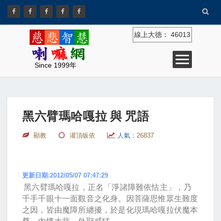
線上大德：
46013
Since 1999年
黑六臂瑪哈嘎拉 與 咒語
顯教
灌頂皈依
人氣：
26837
更新日期:2012/05/07 07:47:29
黑六臂瑪哈嘎拉，正名「淨諸障難依怙主」，乃
千手千眼十一面觀音之化身。因菩薩思惟眾生難度
之因，皆由魔障所纏擾，於是化現瑪哈嘎拉伏魔本
尊，內懷大悲，外顯威猛。