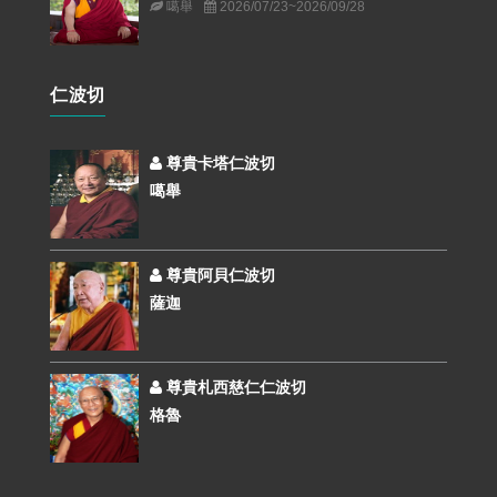
噶舉
2026/07/23~2026/09/28
仁波切
尊貴卡塔仁波切
噶舉
尊貴阿貝仁波切
薩迦
尊貴札西慈仁仁波切
格魯