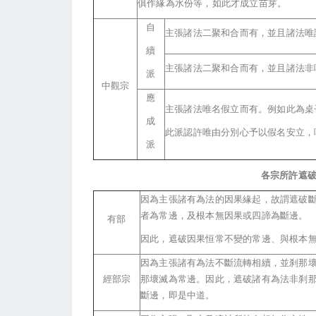
俱作緣為水份等，如此才成立苗芽。
自
主張諸法二聚和合而有，並且諸法唯
續
主張諸法二聚和合而有，並且諸法非
派
中觀宗
應
主張諸法唯名假立而有。例如此為桌
成
此派認許唯由分別心予以假名安立，
派
各宗所許遮
因為主張諸有為法的因果緣起，故謂遮破
者為常邊，及根本無因果或四諦為斷邊。
有部
因此，遮破因果恒常不變的常邊、與根本
因為主張諸有為法不斷流轉相續，並刹那
經部宗
那壞滅為常邊。因此，遮破諸有為法非刹
斷邊，即是中道。