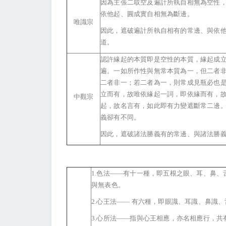
因為主張二取空及遍計所執自相無為空性
依他起、圓成實自相無為斷邊。
唯識宗
因此，遮破遍計所執自相有的常邊、與依
道。
認許緣起的本質即是空性的本質，緣起成
遍。一如所作性與無常本質為一，但二者
二者非一；若二者為一，則常成見瓶必也
立而有，故唯依緣起一詞，即依緣而有，
中觀宗
起，故名言有，如此即有力變遮斷常二邊
義卻有不同。
因此，遮破諸法勝義有的常邊、與諸法勝
1.
色法——有十一種，即五根之眼、耳、鼻、
與無表色。
2.
心王法—— 有六種，即眼識、耳識、鼻識
3.
心所法——指與心王相應，亦名相應行，共