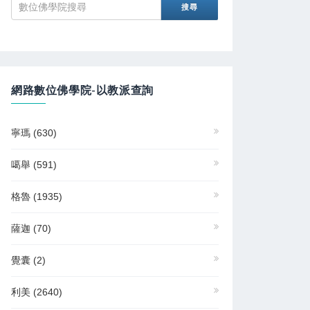
網路數位佛學院-以教派查詢
寧瑪
(630)
噶舉
(591)
格魯
(1935)
薩迦
(70)
覺囊
(2)
利美
(2640)