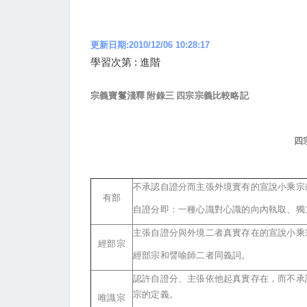
更新日期:2010/12/06 10:28:17
學習次第 : 進階
宗義寶鬘淺釋 附錄三 四宗宗義比較略記
四
不承認自證分而主張外境實有的宣說小乘宗
有部
自證分即：一種心識對心識的向內執取、獨
主張自證分與外境二者真實存在的宣說小乘
經部宗
經部宗和譬喻師二者同義詞。
認許自證分、主張依他起真實存在，而不承
宗的定義。
唯識宗