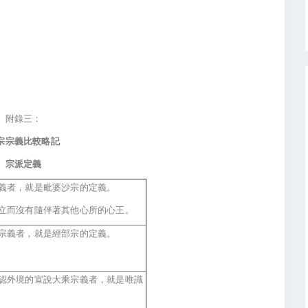
附錄三：
宗宗義比較略記
宗派定義
義者，就是毗婆沙宗的定義。
立而沒有隨伴著其他心所的心王。
宗義者，就是經部宗的定義。
認外境的宣說大乘宗義者，就是唯識