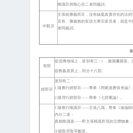
唯識宗與唯心宗二者同義詞。
主張就勝義而言，沒有絲毫真實存在的法的
言有、勝義無的宣說大乘宗派見者，就是中
中觀宗
者同義詞。
從流傳地域上，派別有三：l ．迦濕彌羅派。2
有部
從教義差異上，則分十八部。
派別有二：
1.隨教行經部宗——尊奉《阿毗達磨俱舍論》
經部宗
2.
隨理行經部宗——尊奉《七部量論》。
1.
隨教行唯識宗——主張八識，尊奉《瑜伽師
內分二派：
真相唯識派——即主張根識所現的立體物象
①
能取所取等數派。