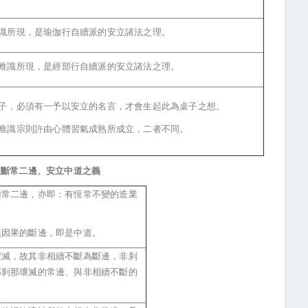
識所現，是瑜伽行自續派的安立諸法之理。
唯識所現，是經部行自續派的安立諸法之理。
子，必須有一予以安立的名言，才會生起此為桌子之想。
唯識宗則許由心體習氣成熟所成立，二者不同。
破斷常二邊、安立中道之義
斷常二邊，亦即：有恆常不變的造業
無因果的斷邊，即是中道。
壞滅，故其非相續不斷為斷邊，非刹
那刹那壞滅的常邊、與非相續不斷的