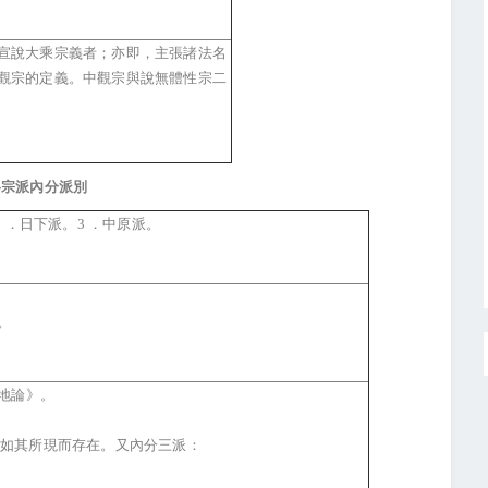
宣說大乘宗義者；亦即，主張諸法名
觀宗的定義。中觀宗與說無體性宗二
各宗派內分派別
 ．日下派。3 ．中原派。
。
地論》。
，如其所現而存在。又內分三派：