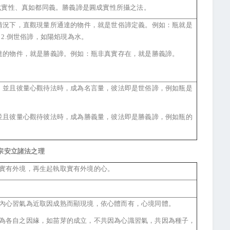
成實性、真如都同義。勝義諦是圓成實性所攝之法。
情況下，直觀現量所通達的物件，就是世俗諦定義。例如：瓶就是
2.倒世俗諦，如陽焰現為水。
達的物件，就是勝義諦。例如：瓶非真實存在，就是勝義諦。
，並且彼量心觀待法時，成為名言量，彼法即是世俗諦，例如瓶是
並且彼量心觀待彼法時，成為勝義量，彼法即是勝義諦，例如瓶的
宗安立諸法之理
實有外境，再生起執取實有外境的心。
內心習氣為近取因成熟而顯現境，依心體而有，心境同體。
為各自之因緣，如苗芽的成立，不共因為心識習氣，共因為種子，