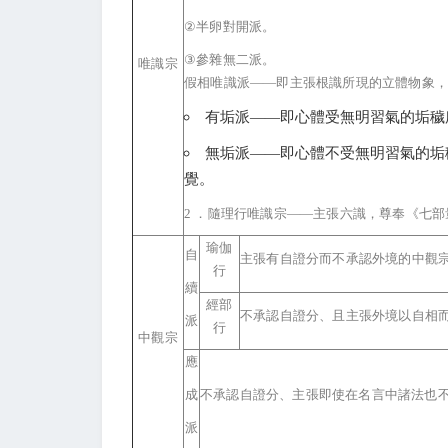
②
半卵對開派。
③
參雜無二派。
唯識宗
假相唯識派——即主張根識所現的立體物象，
有垢派——即心體受無明習氣的垢穢
無垢派——即心體不受無明習氣的垢
覺。
2
．隨理行唯識宗——主張六識，尊奉《七部
瑜伽
自
主張有自證分而不承認外境的中觀
行
續
經部
不承認自證分、且主張外境以自相
派
行
中觀宗
應
成
不承認自證分、主張即使在名言中諸法也
派