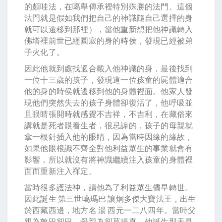
的頗哇法，在噶舉傳承裡特別殊勝的法門。這個
法門就是假如我們把自己的神識隨自己選擇的身
就可以遷移到那裡），當他重新想把他神識轉入
佛塔裡前世已經圓寂的身的時侯，發現已經被弟
子火化了。
因此他就到處找適合載入他神識的身，最後找到
一位十三歲的孩子，發現這一位孩童的屍體適合
他的身的時侯就遷移到他的身體裡面。他家人發
現他們突然失去的孩子身體卻復活了，他呼吸並
且眼睛張開時就感覺不吉祥，不吉利，在藏俗來
講就是死者眼看生者，很忌諱的，孩子的母親就
拿一根針插入他的眼睛，因為當時因緣的緣故，
如果他眼根識不齊全對他利益眾生的事業就會有
影響，所以就沒有將神識繼續注入孩童的身體裡
面而重新注入禪定。
當時很多護法神，請他為了利益眾生儘早轉世。
因此誕生 第三世噶瑪巴 讓炯多傑大寶法王，出生
於西藏西邊，地方名 湯 西元一二八四年。當時父
親為敦巴卻巴，母親為卻莫揚真。他誕生那天是