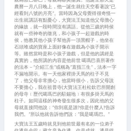
農曆一月八日晚上，他一誕生就往天空看著說”已
經看到八號的月亮”。當時因為父母覺得很奇怪一
出生就講話有點憂心，大寶法王知道他父母擔心
的緣故，就一段時間沒有講話。從他三歲的時侯
就有一些神奇的徵兆，和小孩子一起遊戲的時
侯，他教其他小孩子幫他弄一頂黑帽子，他坐在
石頭堆成的寶座上面好像在遊戲為小孩子開示
等。雖然當時是和小孩子遊戲，但是他的講經是
真實的，他所講的內容是他前世 噶瑪巴喜所著作
的法本－”介紹三生”或稱為”直指三生”，法本一字
不漏地開示。有一天他家裡掛天馬的柱子不見
了，他父母非常擔心，他當時很小，告訴父母說
不要擔心，我在祖普寺(大寶法王杜松欽巴所開創
的母寺﹝歷代噶瑪巴的駐錫地﹞有很多掛天馬的
柱子。如同這樣的神奇發生很多次，因此他的父
母就直接問他說：”你到底是誰?你是什麼人?告訴
我們。”所以他就告訴他們說：”我是噶瑪巴。”
大寶法王五歲時就見到他前世最有名的一位弟子
住透烏金巴﹝藏文音為住透，住是成就，透是得