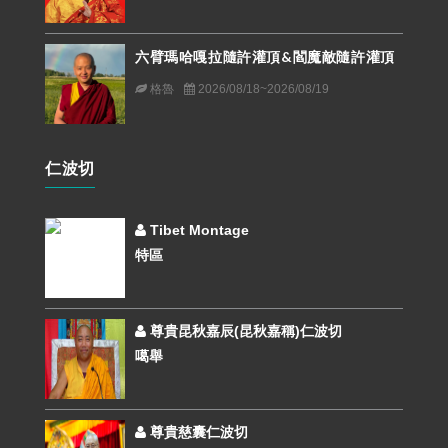
六臂瑪哈嘎拉隨許灌頂&閻魔敵隨許灌頂
格魯
2026/08/18~2026/08/19
仁波切
Tibet Montage
特區
尊貴昆秋嘉辰(昆秋嘉稱)仁波切
噶舉
尊貴慈囊仁波切