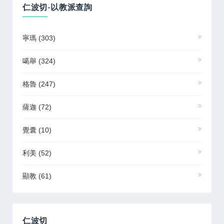
仁波切-以教派查詢
寧瑪
(303)
噶舉
(324)
格魯
(247)
薩迦
(72)
覺囊
(10)
利美
(52)
顯教
(61)
仁波切