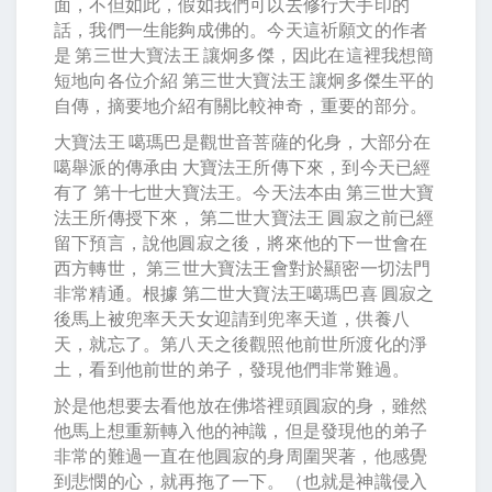
面，不但如此，假如我們可以去修行大手印的
話，我們一生能夠成佛的。今天這祈願文的作者
是 第三世大寶法王 讓炯多傑，因此在這裡我想簡
短地向各位介紹 第三世大寶法王 讓炯多傑生平的
自傳，摘要地介紹有關比較神奇，重要的部分。
大寶法王 噶瑪巴是觀世音菩薩的化身，大部分在
噶舉派的傳承由 大寶法王所傳下來，到今天已經
有了 第十七世大寶法王。今天法本由 第三世大寶
法王所傳授下來， 第二世大寶法王 圓寂之前已經
留下預言，說他圓寂之後，將來他的下一世會在
西方轉世， 第三世大寶法王會對於顯密一切法門
非常精通。根據 第二世大寶法王噶瑪巴喜 圓寂之
後馬上被兜率天天女迎請到兜率天道，供養八
天，就忘了。第八天之後觀照他前世所渡化的淨
土，看到他前世的弟子，發現他們非常難過。
於是他想要去看他放在佛塔裡頭圓寂的身，雖然
他馬上想重新轉入他的神識，但是發現他的弟子
非常的難過一直在他圓寂的身周圍哭著，他感覺
到悲憫的心，就再拖了一下。（也就是神識侵入