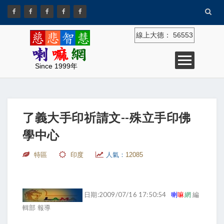
線上大德：
56553
Since 1999年
了義大手印祈請文--殊立手印佛
學中心
特區
印度
人氣：
12085
日期:2009/07/16 17:50:54
喇
嘛
網
編
輯部 報導