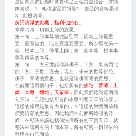
是因為我們祈願時就要俱足三個力量結合，才能
夠實現。1。皈依處面前祈願2。自己的資糧累積
3。動機清淨。
所謂清淨的動機，指利他的心。
拿摩咕嚕：頂禮上師的意思。
第一句，上師本尊壇城諸聖眾，因為上師最重
要，最關鍵的，比三寶還要重要。所以擺在第一
個，根本上師，傳承上師，第二個本尊，根本本
尊及傳承的本尊。
第二句，十方三世諸佛與佛子，十方，東南西北
的十方。三世，過去，現在，未來的世尊佛陀。
佛子，菩薩的意思。也就是諸佛菩薩的意思。
在前面這兩個句子，包括所有的
佛陀，菩薩，上
師，本尊，壇城，天眾等，
因此我們唸到這兩個
句子時，己經包括所有的本尊神明天眾的時候，
這樣的緣境是最有力量的，在這樣的對境面前我
們要祈願的意思。因此我們在前面所唸頌的時
候，在顯法來講包括佛法僧所有的三寶天眾，就
密法來講所有的上師本尊，所有顯密一切歸依的
對境在自己面前。