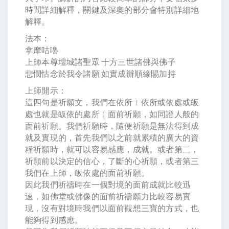
時間詳細解釋，關鍵及深奧的部分會特別詳細地
解釋。
法本：
拿摩咕嚕
上師本尊壇城諸聖眾 十方三世諸佛與佛子
悲憫怙念於我令諸願 如實成辦順緣賜加持
上師開示：
這四句是祈願文，我們在依所﹝依所或依處或皈
處也就是皈依的處所﹞面前祈願，如同證人般的
面前祈願。我們祈願時，隨便祈願是無法得到成
就及實現的，首先我們以之前就累積的廣大的資
糧祈願時，就可以容易感應，成就。或者第二，
祈願前以決定的信心，了斷的心祈願，或者第三
我們在上師，皈依處的面前祈願。
因此我們祈禱時在一個對境的面前成就比較迅
速，如佛堂或佛像的面前祈禱願力比較容易實
現，沒有對境時我們以面前觀想三寶的方式，也
能夠得到感應。