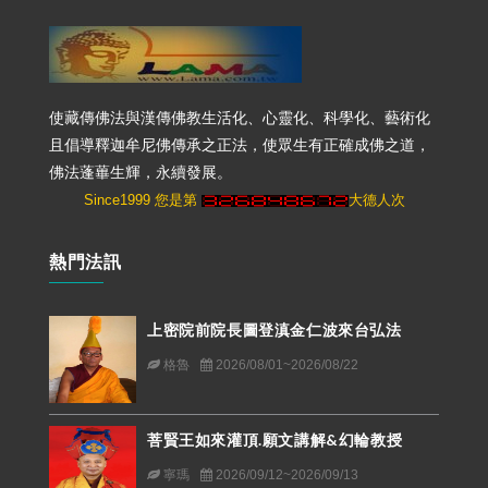
使藏傳佛法與漢傳佛教生活化、心靈化、科學化、藝術化
且倡導釋迦牟尼佛傳承之正法，使眾生有正確成佛之道，
佛法蓬蓽生輝，永續發展。
Since1999 您是第
大德人次
熱門法訊
上密院前院長圖登滇金仁波來台弘法
格魯
2026/08/01~2026/08/22
菩賢王如來灌頂.願文講解&幻輪教授
寧瑪
2026/09/12~2026/09/13