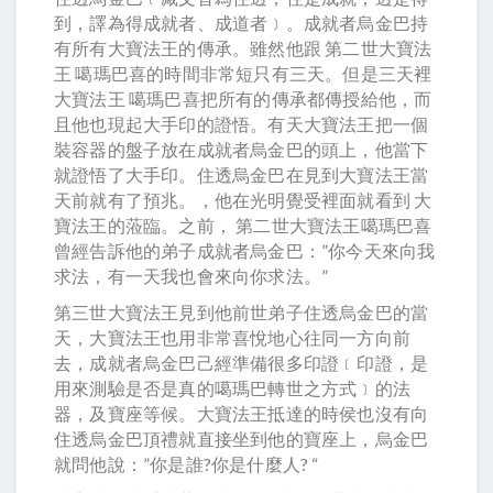
到，譯為得成就者、成道者﹞。成就者烏金巴持
有所有大寶法王的傳承。雖然他跟 第二世大寶法
王 噶瑪巴喜的時間非常短只有三天。但是三天裡
大寶法王 噶瑪巴喜把所有的傳承都傳授給他，而
且他也現起大手印的證悟。有天大寶法王把一個
裝容器的盤子放在成就者烏金巴的頭上，他當下
就證悟了大手印。住透烏金巴在見到大寶法王當
天前就有了預兆。，他在光明覺受裡面就看到 大
寶法王的蒞臨。之前， 第二世大寶法王噶瑪巴喜
曾經告訴他的弟子成就者烏金巴：”你今天來向我
求法，有一天我也會來向你求法。”
第三世大寶法王見到他前世弟子住透烏金巴的當
天，大寶法王也用非常喜悅地心往同一方向前
去，成就者烏金巴己經準備很多印證﹝印證，是
用來測驗是否是真的噶瑪巴轉世之方式﹞的法
器，及寶座等候。大寶法王抵達的時侯也沒有向
住透烏金巴頂禮就直接坐到他的寶座上，烏金巴
就問他說：”你是誰?你是什麼人? “