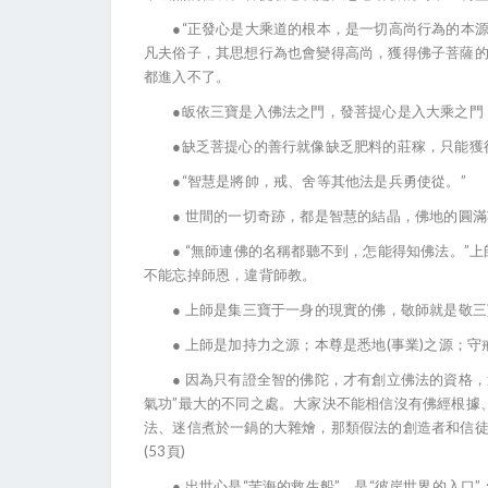
●“正發心是大乘道的根本，是一切高尚行為的本源
凡夫俗子，其思想行為也會變得高尚，獲得佛子菩薩
都進入不了。
●皈依三寶是入佛法之門，發菩提心是入大乘之門
●缺乏菩提心的善行就像缺乏肥料的莊稼，只能獲得
●“智慧是將帥，戒、舍等其他法是兵勇使從。”
● 世間的一切奇跡，都是智慧的結晶，佛地的圓滿功
● “無師連佛的名稱都聽不到，怎能得知佛法。”上
不能忘掉師恩，違背師教。
● 上師是集三寶于一身的現實的佛，敬師就是敬三寶
● 上師是加持力之源；本尊是悉地(事業)之源；守
● 因為只有證全智的佛陀，才有創立佛法的資格，
氣功”最大的不同之處。大家決不能相信沒有佛經根據
法、迷信煮於一鍋的大雜燴，那類假法的創造者和信
(53頁)
● 出世心是“苦海的救生船”，是“彼岸世界的入口”；