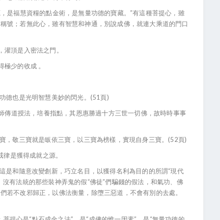
，是福慧資糧的點金術，是無量功德的寶藏。”有這種菩提心，雖
的稱號；若無此心，雖有智慧和神通，別說成佛，就連大乘道的門口
，灌頂是入密法之門。
極少的收成 。
德也是光明智慧美妙的閃光。(51頁)
師傳道授法，培養指點，其恩惠勝過十方三世一切佛，故時時事事
，敬三寶就是皈依三寶，以三寶為榜樣，實現自身三寶。(52頁)
戒律是獲得成就之源。
這是和隨意改變創新，巧立名目，以獲得名利為目的的所謂“現代
、沒有法統的那些裝神弄鬼的假“佛徒”們騙錢的假法，和氣功、佛
徒們若不改邪歸正，以佛法衡量，除墮三惡道，不會有別的去處。
菩提心是“點石成金之法”，是“成佛的惟一因素”，是“無量功德的