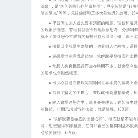
源泉”，是“進入菩薩行列的資格證”；見空智慧是“解脫
暗的陽光”等等，見於佛經和眾多大善知識的論著。(54
● 學習佛法的人首先要有清醒的頭腦、理智和遠見
的現象所迷惑。有理智就會冷靜地觀察思考，分清利
就不至於迷戀今世眼前的短暫利益和區區小事，而不顧長
● 佛是以度脫眾生為樂的，他看到人們醒悟，選擇到
● 迷戀塵世的意識是鎖鏈，求解脫要發徹底的出世
● 常想人身良機難得而生存時間不多，就會從今生
的追求也會斷然絕望。
● 出世心就是在徹底認識輪回世界本質的基礎上產
● 若有了堅定的出世心，並以此作為思想基礎，所
● 陷入貪愛迷戀之中，就會失去理智，在苦海中越
的枷鎖。打開思想感情的枷鎖，就是解脫。(58頁)
● “求解脫要發徹底的出世心願”。徹底就是不能有
薄，思想變得寧靜超脫。任何和自己的世間利益不脫
必須要懂得。(59頁)