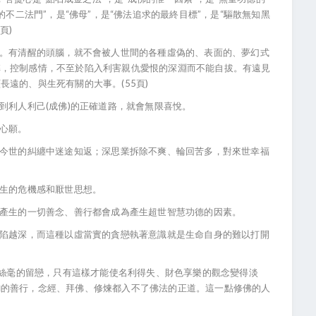
的不二法門”，是“佛母”，是“佛法追求的最終目標”，是“驅散無知黑
頁)
。有清醒的頭腦，就不會被人世間的各種虛偽的、表面的、夢幻式
弊，控制感情，不至於陷入利害親仇愛恨的深淵而不能自拔。有遠見
遠的、與生死有關的大事。(55頁)
利人利己(成佛)的正確道路，就會無限喜悅。
心願。
今世的糾纏中迷途知返；深思業拆除不爽、輪回苦多，對來世幸福
生的危機感和厭世思想。
產生的一切善念、善行都會成為產生超世智慧功德的因素。
陷越深，而這種以虛當實的貪戀執著意識就是生命自身的難以打開
絲毫的留戀，只有這樣才能使名利得失、財色享樂的觀念變得淡
鉤的善行，念經、拜佛、修煉都入不了佛法的正道。這一點修佛的人