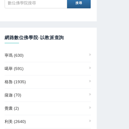
網路數位佛學院-以教派查詢
寧瑪
(630)
噶舉
(591)
格魯
(1935)
薩迦
(70)
覺囊
(2)
利美
(2640)