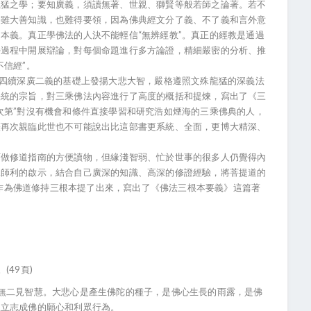
之學；要知廣義，須讀無著、世親、獅賢等般若師之論著。若不
，雖大善知識，也難得要領，因為佛典經文分了義、不了義和言外意
本義。真正學佛法的人決不能輕信“無辨經教”。真正的經教是通過
學過程中開展辯論，對每個命題進行多方論證，精細嚴密的分析、推
不信經”。
四續深廣二義的基礎上發揚大悲大智，嚴格遵照文殊龍猛的深義法
法統的宗旨，對三乘佛法內容進行了高度的概括和提煉，寫出了《三
次第”對沒有機會和條件直接學習和研究浩如煙海的三乘佛典的人，
薩再次親臨此世也不可能說出比這部書更系統、全面，更博大精深、
修道指南的方便讀物，但緣淺智弱、忙於世事的很多人仍覺得內
殊師利的啟示，結合自己廣深的知識、高深的修證經驗，將菩提道的
，並作為佛道修持三根本提了出來，寫出了《佛法三根本要義》這篇著
。
49頁)
二見智慧。大悲心是產生佛陀的種子，是佛心生長的雨露，是佛
益立志成佛的願心和利眾行為。