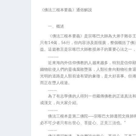
《佛法三根本要義》通俗解說
一、概述
《佛法三根本要義》是宗喀巴大師為大弟子雜谷王阿
只有14偈，56行，但內容涉及面很廣，整個概括了
益。這篇教言是宗喀巴大師教授弟子的重要心法之一
...........
近來海內外信仰佛教的人越來越多，特別是信仰顯密
錢物欲使人們的靈魂腐敗墮落，人類社會向動物社會
光明的道路是人類前途有望的象徵，是大好喜事。但
而正在墮人歧途。
.........
為了有志學佛的人得到一些藏傳佛教的正道真法和基
成漢文，向大家介紹。
..........
佛法三根本是第二佛陀──宗喀巴大師遵照文殊師利
必不可少者只有出世心、菩提心、正見三法也。”
.........