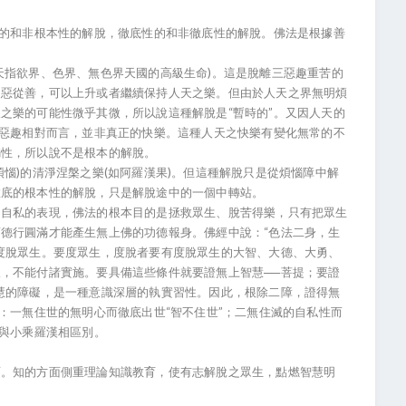
的和非根本性的解脫，徹底性的和非徹底性的解脫。佛法是根據善
指欲界、色界、無色界天國的高級生命)。這是脫離三惡趣重苦的
改惡從善，可以上升或者繼續保持人天之樂。但由於人天之界無明煩
之樂的可能性微乎其微，所以說這種解脫是“暫時的”。又因人天的
三惡趣相對而言，並非真正的快樂。這種人天之快樂有變化無常的不
騙性，所以說不是根本的解脫。
)的清淨涅槃之樂(如阿羅漢果)。但這種解脫只是從煩惱障中解
徹底的根本性的解脫，只是解脫途中的一個中轉站。
私的表現，佛法的根本目的是拯救眾生、脫苦得樂，只有把眾生
德行圓滿才能產生無上佛的功德報身。佛經中說：“色法二身，生
度脫眾生。要度眾生，度脫者要有度脫眾生的大智、大德、大勇、
，不能付諸實施。要具備這些條件就要證無上智慧──菩提；要證
慧的障礙，是一種意識深層的執實習性。因此，根除二障，證得無
：一無住世的無明心而徹底出世“智不住世”；二無住滅的自私性而
點與小乘羅漢相區別。
知的方面側重理論知識教育，使有志解脫之眾生，點燃智慧明