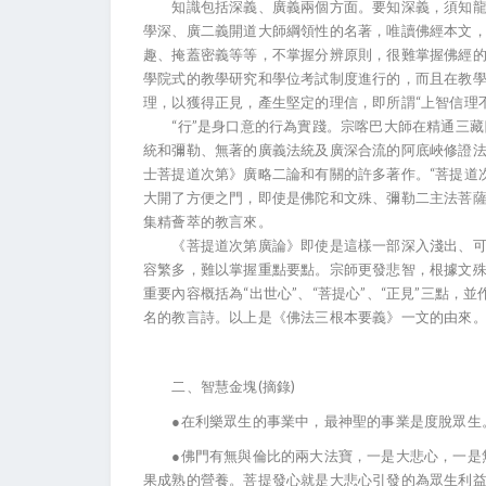
知識包括深義、廣義兩個方面。要知深義，須知龍猛
學深、廣二義開道大師綱領性的名著，唯讀佛經本文
趣、掩蓋密義等等，不掌握分辨原則，很難掌握佛經的
學院式的教學研究和學位考試制度進行的，而且在教
理，以獲得正見，產生堅定的理信，即所謂“上智信理
“行”是身口意的行為實踐。宗喀巴大師在精通三藏
統和彌勒、無著的廣義法統及廣深合流的阿底峽修證
士菩提道次第》廣略二論和有關的許多著作。“菩提道
大開了方便之門，即使是佛陀和文殊、彌勒二主法菩
集精薈萃的教言來。
《菩提道次第廣論》即使是這樣一部深入淺出、可做
容繁多，難以掌握重點要點。宗師更發悲智，根據文
重要內容概括為“出世心”、“菩提心”、“正見”三點
名的教言詩。以上是《佛法三根本要義》一文的由來
二、智慧金塊(摘錄)
●在利樂眾生的事業中，最神聖的事業是度脫眾生。(
●佛門有無與倫比的兩大法寶，一是大悲心，一是無
果成熟的營養。菩提發心就是大悲心引發的為眾生利