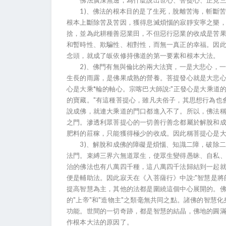
佛法廣深無邊，為什麼說出世心、菩提心、正見三法
1)、佛法的根本目的是了生死，脫離苦海，斬斷苦
根本上斷除苦及苦因，獲得息滅煩惱的寂靜安寧之樂
捨，並為此耕種善惡業田，不但惡行惡業的收成是苦果 
和暫時性、欺騙性、相對性，而無一真正的幸福。因
念頭，就成了皈依修持佛道的第一要素和根本大法。
2)、佛門有無與倫比的兩大法寶，一是大悲心，一
生長的雨露，是佛果成熟的營養。菩提發心就是大悲
心是大乘*輪的軸心。宗喀巴大師說:"正發心是大乘
的寶藏。"有這種菩提心，雖凡夫俗子，其思想行為也
說成佛，就連大乘道的門口都進入不了。所以，佛法稱
之門。滲透利眾菩提心的一切善行善念都屬於解脫和
肥料的莊稼，只能獲得極少的收成。因此稱菩提心是
3)、解脫和成佛的障礙是煩惱、知識二障，破除二
法門。束縛三界六無道眾生，使眾生變得愚昧、自私
治的佛法也有八萬四千種，這八萬四千法歸結到一起就
便是輔助法。因此寂天在《入菩薩行》中說:"智慧是
提高智慧為主，其他的法都是圍繞這個中心展開的。
的"上帝"和"造物主"之類毫無共同之點。諸佛的智慧
功能。世間的一切奇跡，都是智慧的結晶，佛地的圓
作根本大法的原因了。