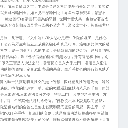
是核心法、根本大法呢?這是因為:
根。而三界輪回之世，本質是苦是苦根煩惱增殖蔓延之地。要想從
，就要跳出輪回圈。如果把三界輪回之世界看作幸福樂園，戀戀不
，就連善行(有漏善行)善業的果報--世間幸福快樂，也包含著苦惱
此徹底認清苦和苦因及業報因果必然之理，激發出世心，斬斷戀世的
是無二見智慧。《入中論》稱:大悲心是產生佛陀的種子，是佛心
心引發的為眾生利益立志成佛的願心和利眾行為。這種無比偉大的發
道的根本，是一切高尚行為的本源，是福慧資糧的點金術，是無量功德
會變得高尚，獲得佛子菩薩的稱號;若無此心，雖有智慧和神通，別
"皈依三寶是入佛法之門，發菩提心是入大乘之門，灌頂是入密法
成佛的福德資糧，定會結出豐碩的果實。缺乏菩提心的善行就像缺乏
大乘佛法的根本大法。
障的唯一法寶是明見性空的無上智慧。因此稱見性智慧為無二解脫
、腐敗、墮落的根源貪、嗔、癡的輕重隱顯症狀有八萬四千種，而對
是三乘道法;三乘道法又分方便、智慧二門，其中智慧是主法，方
將帥，戒、舍等其他法是兵勇侍從。"佛教從根本上說是以開發智力、
佛陀這個名稱的含義也是無上智慧和徹底覺悟的意思，與主宰一切
化身文殊師利手持一把鋒利的寶劍，就是象徵佛法斬斷惑根的性質和
滿功德也是光明智慧美妙的閃光。懂得這個道理就不難理解把正見看