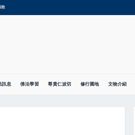
顯教
法訊息
佛法學習
尊貴仁波切
修行園地
文物介紹