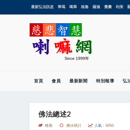
最新弘法訊息
寧瑪
噶舉
格魯
薩迦
覺囊
利美
Since 1999年
首頁
會員
最新新聞
特別報導
弘
佛法總述2
格魯
佛法研討
人氣：
6050