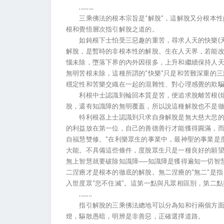
.........
三乘佛法的根本宗旨是“解脫”，這解脫又分根本性
根和覺悟層次指引解脫之道的。
如鈍根下士怕受三惡趣的重苦，尋求人天的快樂(天
解脫，是暫時的非根本性的解脫。生在人天界，若能
惱未除，墮落下界的內外因很多，上升和繼續保持人天
無明苦根未除，這種所謂的“快樂”只是和苦難深重的
穩定性和苦樂交織在一起的混雜性、對心理感覺的欺
利根中士認識到輪回本質是苦，便追求脫離苦根(煩惱
脫，還有知識障的無明覆蓋，所以說這種解脫也不是
特利根器上士認識到只求自身解脫是無大慈大悲的自
的利益放在第一位，自己的善德善行才能獲得圓滿，而
自福慧雙修。”在利樂眾生的事業中，最神聖的事業是
大能。不具備這些條件，度脫眾生只是一種良好的願望
無上智慧就要破除知識障──知識障是獲得遍知一切智
二涅癚才是根本的徹底的解脫。無二涅癚的“無二”是指
入世度眾“悲不住滅”。這第一點與凡眾相區別，第二
........
指引解脫的三乘佛法總地可以分為知和行兩個方面。
燈，驅散愚暗，明辨是非善惡，正確選擇道路。