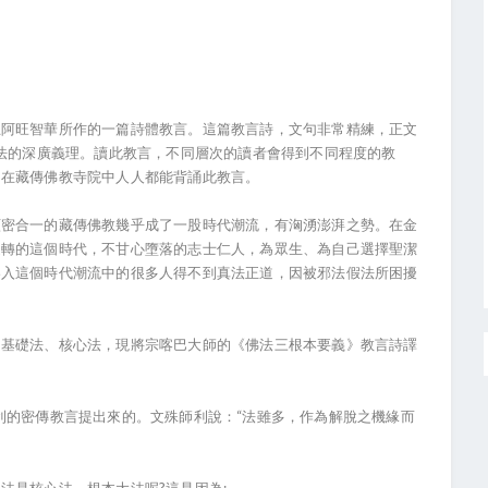
旺智華所作的一篇詩體教言。這篇教言詩，文句非常精練，正文
佛法的深廣義理。讀此教言，不同層次的讀者會得到不同程度的教
，在藏傳佛教寺院中人人都能背誦此教言。
合一的藏傳佛教幾乎成了一股時代潮流，有洶湧澎湃之勢。在金
退轉的這個時代，不甘心墮落的志士仁人，為眾生、為自己選擇聖潔
捲入這個時代潮流中的很多人得不到真法正道，因被邪法假法所困擾
礎法、核心法，現將宗喀巴大師的《佛法三根本要義》教言詩譯
的密傳教言提出來的。文殊師利說：“法雖多，作為解脫之機緣而