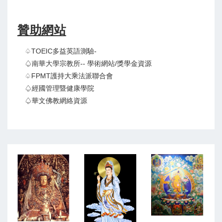
贊助網站
♤TOEIC多益英語測驗-
♤南華大學宗教所-- 學術網站/獎學金資源
♤FPMT護持大乘法派聯合會
♤經國管理暨健康學院
♤華文佛教網絡資源