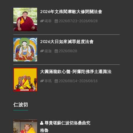
2026年文殊閻摩敵大修閉關法會
噶舉
2026/07/23~2026/09/28
2026大日如來滅罪超度法會
薩迦
2026/08/28
大圓滿龍欽心髓-阿彌陀佛淨土遷識法
寧瑪
2026/08/14~2026/08/16
仁波切
尊貴堪蘇仁波切洛桑曲究
格魯