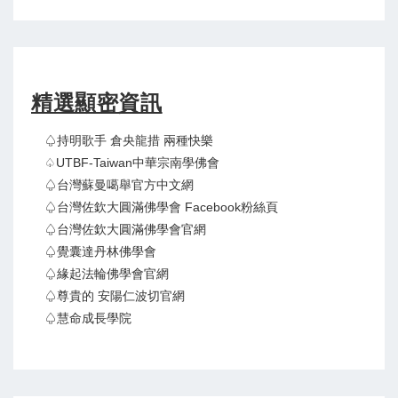
精選顯密資訊
♤持明歌手 倉央龍措 兩種快樂
♤UTBF-Taiwan中華宗南學佛會
♤台灣蘇曼噶舉官方中文網
♤台灣佐欽大圓滿佛學會 Facebook粉絲頁
♤台灣佐欽大圓滿佛學會官網
♤覺囊達丹林佛學會
♤緣起法輪佛學會官網
♤尊貴的 安陽仁波切官網
♤慧命成長學院