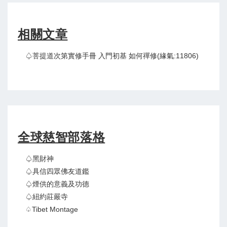
相關文章
♤菩提道次第實修手冊 入門初基 如何禪修(緣氣:11806)
全球慈智部落格
♤黑財神
♤具信四眾佛友道鑑
♤煙供的意義及功德
♤紐約莊嚴寺
♤Tibet Montage