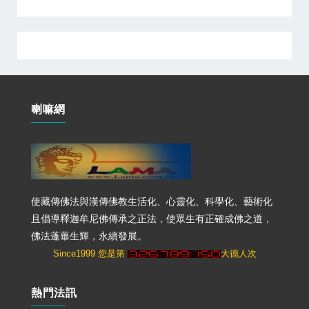
喇嘛網
使藏傳佛法與漢傳佛教生活化、心靈化、科學化、藝術化
且倡導釋迦牟尼佛傳承之正法，使眾生有正確成佛之道，
佛法蓬蓽生輝，永續發展。
Since1999 您是第
大德人次
熱門法訊