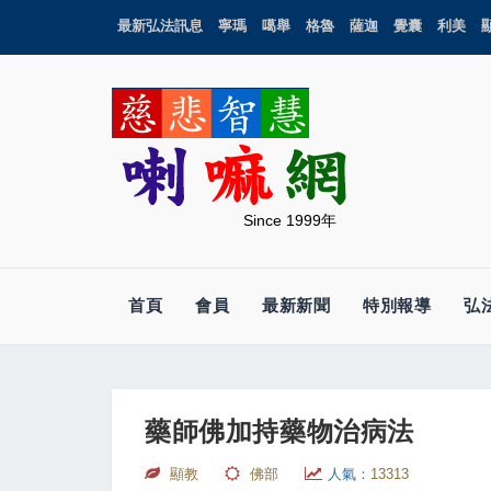
最新弘法訊息
寧瑪
噶舉
格魯
薩迦
覺囊
利美
Since 1999年
首頁
會員
最新新聞
特別報導
弘
藥師佛加持藥物治病法
顯教
佛部
人氣：
13313