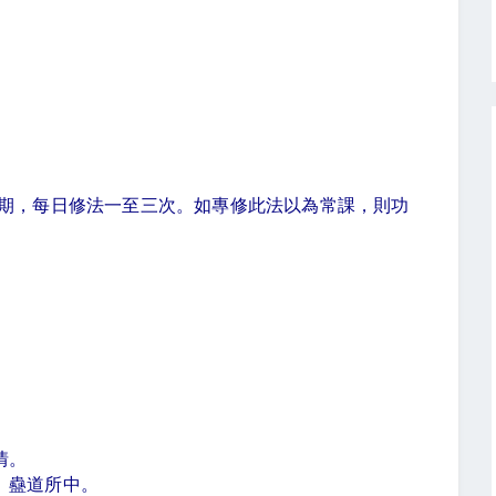
期，每日修法一至三次。如專修此法以為常課，則功
情。
。蠱道所中。