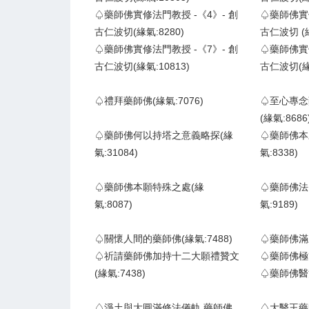
♤藥師佛實修法門教授 -《4》- 創
♤藥師佛實修
古仁波切(緣氣:8280)
古仁波切 (緣
♤藥師佛實修法門教授 -《7》- 創
♤藥師佛實修
古仁波切(緣氣:10813)
古仁波切(緣氣
♤禮拜藥師佛(緣氣:7076)
♤至心專念
(緣氣:8686
♤藥師佛何以持塔之意義略探(緣
♤藥師佛本
氣:31084)
氣:8338)
♤藥師佛本願特殊之處(緣
♤藥師佛法
氣:8087)
氣:9189)
♤關懷人間的藥師佛(緣氣:7488)
♤藥師佛滿願
♤祈請藥師佛加持十二大願禮贊文
♤藥師佛極簡
(緣氣:7438)
♤藥師佛醫治
♤淨土與大圓滿修法儀軌 藥師佛
♤大醫王藥