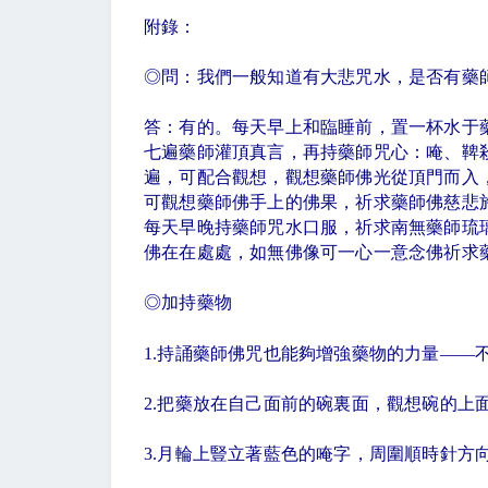
附錄：
◎問：我們一般知道有大悲咒水，是否有藥
答：有的。每天早上和臨睡前，置一杯水于
七遍藥師灌頂真言，再持藥師咒心：唵、鞞
遍，可配合觀想，觀想藥師佛光從頂門而入
可觀想藥師佛手上的佛果，祈求藥師佛慈悲
每天早晚持藥師咒水口服，祈求南無藥師琉
佛在在處處，如無佛像可一心一意念佛祈求
◎加持藥物
1.
持誦藥師佛咒也能夠增強藥物的力量
——
2.
把藥放在自己面前的碗裏面，觀想碗的上
3.
月輪上豎立著藍色的唵字，周圍順時針方