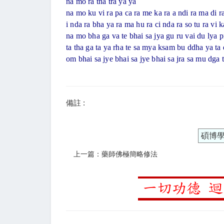
na mo ra tna tra ya ya
na mo ku vi ra pa ca ra me ka ra a ndi ra ma di ra
i nda ra bha ya ra ma hu ra ci nda ra so tu ra vi k
na mo bha ga va te bhai sa jya gu ru vai du lya p
ta tha ga ta ya rha te sa mya ksam bu ddha ya ta
om bhai sa jye bhai sa jye bhai sa jra sa mu dga 
備註 :
碩博
上一篇：藥師佛極簡略修法