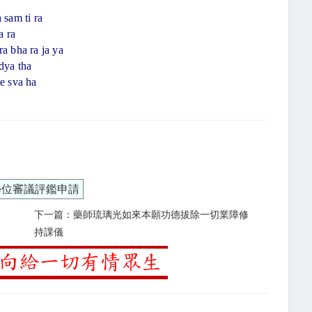
 sam ti ra
a ra
ra bha ra ja ya
 dya tha
te sva ha
學位審議評鑑申請
下一篇：藥師琉璃光如來本願功德拔除一切業障修
持課儀