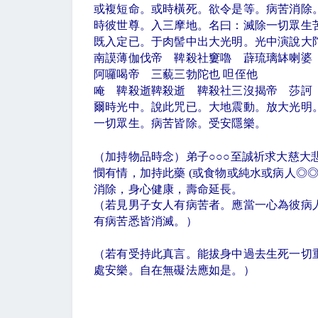
或複短命。或時橫死。欲令是等。病苦消除
時彼世尊。入三摩地。名曰：滅除一切眾生
既入定已。于肉髻中出大光明。光中演說大
南謨薄伽伐帝 鞞殺社窶嚕 薜琉璃缽喇婆
阿囉喝帝 三藐三勃陀也 呾侄他
唵 鞞殺逝鞞殺逝 鞞殺社三沒揭帝 莎訶
爾時光中。說此咒已。大地震動。放大光明
一切眾生。病苦皆除。受安隱樂。
（加持物品時念）弟子
○○○
至誠祈求大慈大
憫有情，加持此藥
(
或食物或純水或病人◎
消除，身心健康，壽命延長。
（若見男子女人有病苦者。應當一心為彼病
有病苦悉皆消滅。）
（若有受持此真言。能拔身中過去生死一切
處安樂。自在無礙法應如是。）