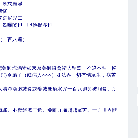
。所求願滿。
苦惱。
陀羅尼咒曰
 曷囉闍也 呾他揭多也
（一百八遍）
。
悲藥師琉璃光如來及藥師海會諸大聖眾，不違本誓，憐
◎◎
)
令弟子（或病人
○○○
）及法界一切有情眾生，病苦
人清淨澡漱或食或藥或無蟲水咒一百八遍與彼服食。所
重罪。不復經歷三途。免離九橫超越眾苦。十方世界隨