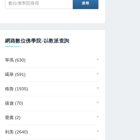
網路數位佛學院-以教派查詢
寧瑪
(630)
噶舉
(591)
格魯
(1935)
薩迦
(70)
覺囊
(2)
利美
(2640)