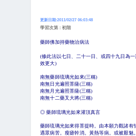
更新日期:2011/02/27 06:03:48
學習次第 : 初階
藥師佛加持藥物治病法
(
修此法以七日、二十一日、或四十九日為一
效更大
)
南無藥師琉璃光如來
(
三稱
)
南無日光遍照菩薩
(
三稱
)
南無月光遍照菩薩
(
三稱
)
南無十二藥叉大將
(
三稱
)
◎
藥師琉璃光如來灌頂真言
藥師琉璃光如來得菩提時。由本願力觀諸有
遇眾病苦。瘦瘧幹消。黃熱等病。或被厭魅