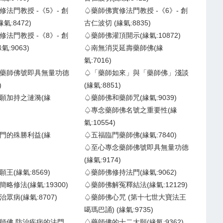
法門教授 -《5》- 創
♤藥師佛實修法門教授 -《6》- 創
氣:8472)
古仁波切 (緣氣:8835)
法門教授 -《8》- 創
♤藥師佛灌頂開示(緣氣:10872)
:9063)
♤南無消災延壽藥師佛(緣
氣:7016)
藥師佛號即具無量功德
♤「藥師如來」與「藥師佛」淺談
)
(緣氣:8851)
願加持之漣漪(緣
♤藥師佛和藥師咒(緣氣:9039)
♤專念藥師佛名號之重要性(緣
氣:10554)
門的殊勝利益(緣
♤五福臨門藥師佛(緣氣:7840)
♤至心專念藥師佛號即具無量功德
(緣氣:9174)
王(緣氣:8569)
♤藥師佛修持法門(緣氣:9062)
略修法(緣氣:19300)
♤藥師佛解冤釋結法(緣氣:12129)
眾病(緣氣:8707)
♤藥師佛心咒 (第十七世大寶法王
噶瑪巴誦) (緣氣:9735)
師佛 防治疾病的法門
♤藥師佛的十二大願(緣氣:9362)