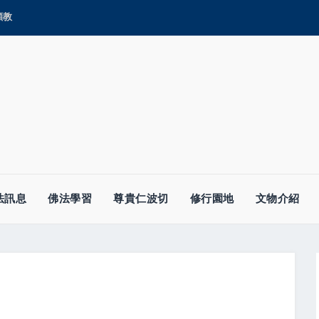
顯教
法訊息
佛法學習
尊貴仁波切
修行園地
文物介紹