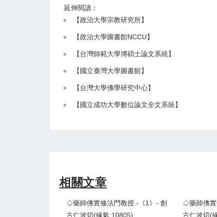
延伸閱讀：
【
政治大學宗教研究所
】
【政治大學圖書館NCCU
】
【
台灣師範大學博碩士論文系統
】
【
國立臺灣大學圖書館
】
【
台灣大學佛學研究中心
】
【
國立成功大學數位論文全文系統
】
相關文章
♤藥師佛實修法門教授 -《1》- 創
♤藥師佛實修
古仁波切(緣氣:10805)
古仁波切(緣氣