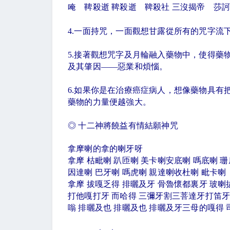
唵 鞞殺逝 鞞殺逝 鞞殺社 三沒揭帝 莎
4.
一面持咒，一面觀想甘露從所有的咒字流
5.
接著觀想咒字及月輪融入藥物中，使得藥
及其肇因
——
惡業和煩惱。
6.
如果你是在治療癌症病人，想像藥物具有
藥物的力量便越強大。
◎
十二神將饒益有情結願神咒
拿摩喇的拿的喇牙呀
拿摩 枯毗喇 趴匝喇 美卡喇安底喇 嗎底喇 
因達喇 巴牙喇 嗎虎喇 親達喇收杜喇 毗卡喇
拿摩 拔嘎乏得 排曬及牙 骨魯懷都裏牙 玻喇
打他嘎打牙 而哈得 三彌牙割三菩達牙打笛
嗡 排曬及也 排曬及也 排曬及牙三母的嘎得 