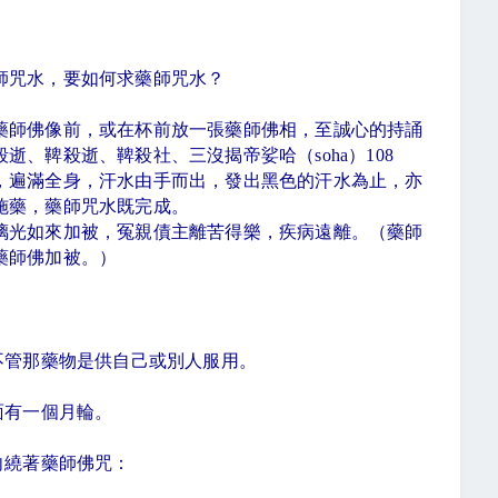
師咒水，要如何求藥師咒水？
藥師佛像前，或在杯前放一張藥師佛相，至誠心的持誦
殺逝、鞞殺逝、鞞殺社、三沒揭帝娑哈（
soha
）
108
，遍滿全身，汗水由手而出，發出黑色的汗水為止，亦
施藥，藥師咒水既完成。
璃光如來加被，冤親債主離苦得樂，疾病遠離。（藥師
藥師佛加被。）
不管那藥物是供自己或別人服用。
面有一個月輪。
向繞著藥師佛咒：