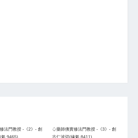
法門教授 -《2》- 創
♤藥師佛實修法門教授 -《3》- 創
:9465)
古仁波切(緣氣:8411)