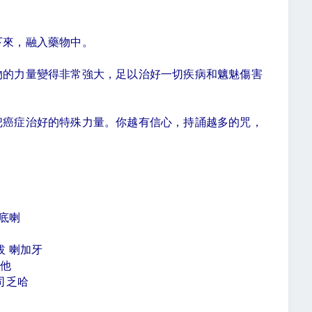
訶
下來，融入藥物中。
物的力量變得非常強大，足以治好一切疾病和魑魅傷害
把癌症治好的特殊力量。你越有信心，持誦越多的咒，
珊底喇
拔 喇加牙
牙他
司乏哈