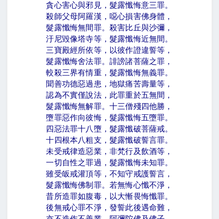
貪心害心與邪見，髮露懺悔意三罪。
殺師父母阿羅漢，噁心損害佛身體，
髮露懺悔無間罪。殺害比丘與沙彌，
汙尼毀像塔寺等，髮露懺悔近無間。
三寶殿經所依等，以彼作證違誓等，
髮露懺悔舍法罪。誹謗諸菩薩之罪，
較殺三界有情重，髮露懺悔無義罪。
聞善功德惡過患，地獄痛苦壽量等，
認為不實僅說法，此罪重於五無間，
髮露懺悔無解罪。十三僧殘四他勝，
墮罪惡作向彼悔，髮露懺悔五墮罪。
四惡法罪十八墮，髮露懺破菩薩戒。
十四根本八粗支，髮露懺破誓言罪。
未受戒律造惡業，非梵行及飲酒等，
一切自性之罪過，髮露懺悔未知罪。
雖受皈戒灌頂等，不知守戒護誓言，
髮露懺悔佛制罪。若無悔心懺不淨，
昔所造罪如腹毒，以大慚畏悔懺罪。
後無戒心罪不淨，發誓此後遇命難，
亦不造作不善業。阿彌陀佛及佛子，