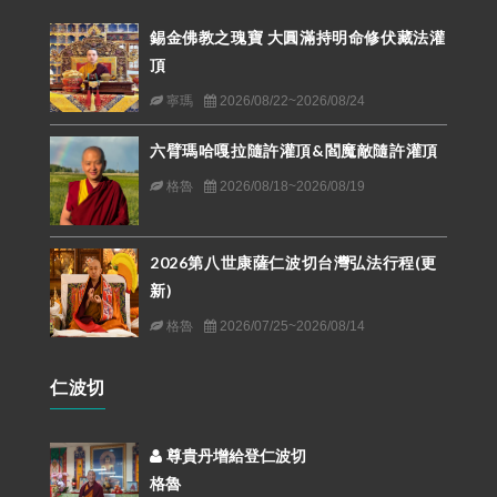
錫金佛教之瑰寶 大圓滿持明命修伏藏法灌
頂
寧瑪
2026/08/22~2026/08/24
六臂瑪哈嘎拉隨許灌頂&閻魔敵隨許灌頂
格魯
2026/08/18~2026/08/19
2026第八世康薩仁波切台灣弘法行程(更
新)
格魯
2026/07/25~2026/08/14
仁波切
尊貴丹增給登仁波切
格魯