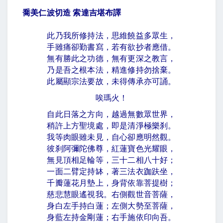
喬美仁波切造 索達吉堪布譯
此乃我所修持法，思維饒益多眾生，
手雖痛卻勤書寫，若有欲抄者應借。
無有勝此之功德，無有更深之教言，
乃是吾之根本法，精進修持勿捨棄。
此屬顯宗法要故，未得傳承亦可誦。
唉瑪火！
自此日落之方向，越過無數眾世界，
稍許上方聖境處，即是清淨極樂刹。
我等肉眼雖未見，自心卻應明然觀。
彼刹阿彌陀佛尊，紅蓮寶色光耀眼，
無見頂相足輪等，三十二相八十好；
一面二臂定持缽，著三法衣跏趺坐，
千瓣蓮花月墊上，身背依靠菩提樹；
慈悲慧眼遙視我。右側觀世音菩薩，
身白左手持白蓮；左側大勢至菩薩，
身藍左持金剛蓮；右手施依印向吾。