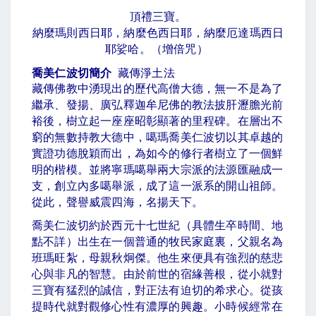
頂禮三寶。
納麼瑪則西日耶，納麼色西日耶，納麼厄達瑪西日
耶娑哈。（增倍咒）
喬美仁波切簡介
藏傳淨土法
藏傳佛教中湧現出的歷代高僧大德，無一不是為了
繼承、發揚、廣弘釋迦牟尼佛的教法披肝瀝膽光前
裕後，樹立起一座座昭彰顯著的里程碑。在層出不
窮的無數持教大德中，噶瑪喬美仁波切以其卓越的
實證功德脫穎而出，為如今的修行者樹立了一個鮮
明的楷模。並將寧瑪噶舉兩大宗派的法源匯融成一
支，創立內多噶舉派，成了這一派系的開山祖師。
從此，聲譽威震四海，名揚天下。
喬美仁波切約於西元十七世紀（具體生卒時間、地
點不詳）出生在一個普通的牧民家庭裏，父親名為
班瑪旺紮，母親秋炯傑。他生來便具有強烈的慈悲
心與非凡的智慧。由於前世的宿緣善根，從小就對
三寶有猛烈的誠信，對正法有迫切的希求心。從孩
提時代就對觀修心性有濃厚的興趣。小時候經常在