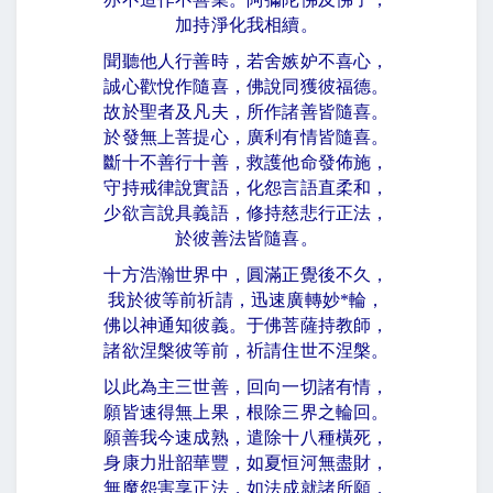
加持淨化我相續。
聞聽他人行善時，若舍嫉妒不喜心，
誠心歡悅作隨喜，佛說同獲彼福德。
故於聖者及凡夫，所作諸善皆隨喜。
於發無上菩提心，廣利有情皆隨喜。
斷十不善行十善，救護他命發佈施，
守持戒律說實語，化怨言語直柔和，
少欲言說具義語，修持慈悲行正法，
於彼善法皆隨喜。
十方浩瀚世界中，圓滿正覺後不久，
我於彼等前祈請，迅速廣轉妙
*
輪，
佛以神通知彼義。于佛菩薩持教師，
諸欲涅槃彼等前，祈請住世不涅槃。
以此為主三世善，回向一切諸有情，
願皆速得無上果，根除三界之輪回。
願善我今速成熟，遣除十八種橫死，
身康力壯韶華豐，如夏恒河無盡財，
無魔怨害享正法，如法成就諸所願，