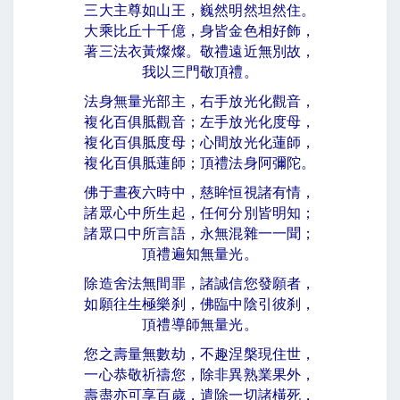
三大主尊如山王，巍然明然坦然住。
大乘比丘十千億，身皆金色相好飾，
著三法衣黃燦燦。敬禮遠近無別故，
我以三門敬頂禮。
法身無量光部主，右手放光化觀音，
複化百俱胝觀音；左手放光化度母，
複化百俱胝度母；心間放光化蓮師，
複化百俱胝蓮師；頂禮法身阿彌陀。
佛于晝夜六時中，慈眸恒視諸有情，
諸眾心中所生起，任何分別皆明知；
諸眾口中所言語，永無混雜一一聞；
頂禮遍知無量光。
除造舍法無間罪，諸誠信您發願者，
如願往生極樂刹，佛臨中陰引彼刹，
頂禮導師無量光。
您之壽量無數劫，不趣涅槃現住世，
一心恭敬祈禱您，除非異熟業果外，
壽盡亦可享百歲，遣除一切諸橫死，