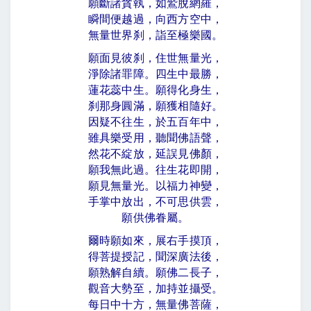
願斷諸貪執，如鷲脫網羅，
瞬間便越過，向西方空中，
無量世界刹，詣至極樂國。
願面見彼刹，住世無量光，
淨除諸罪障。四生中最勝，
蓮花蕊中生。願得化身生，
刹那身圓滿，願獲相隨好。
因疑不往生，於五百年中，
雖具樂受用，聽聞佛語聲，
然花不綻放，延誤見佛顏，
願我無此過。往生花即開，
願見無量光。以福力神變，
手掌中放出，不可思供雲，
願供佛眷屬。
爾時願如來，展右手摸頂，
得菩提授記，聞深廣法後，
願熟解自續。願佛二長子，
觀音大勢至，加持並攝受。
每日中十方，無量佛菩薩，