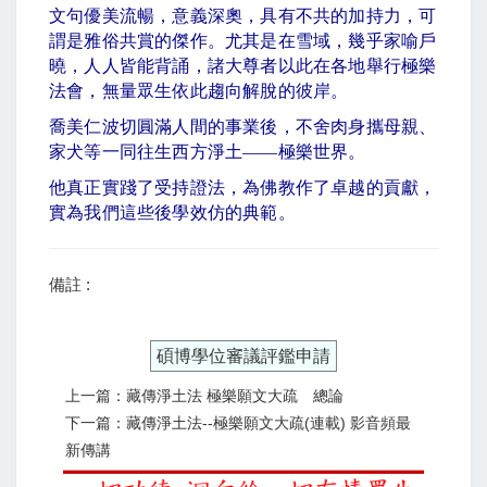
文句優美流暢，意義深奧，具有不共的加持力，可
謂是雅俗共賞的傑作。尤其是在雪域，幾乎家喻戶
曉，人人皆能背誦，諸大尊者以此在各地舉行極樂
法會，無量眾生依此趨向解脫的彼岸。
喬美仁波切圓滿人間的事業後，不舍肉身攜母親、
家犬等一同往生西方淨土
——
極樂世界。
他真正實踐了受持證法，為佛教作了卓越的貢獻，
實為我們這些後學效仿的典範。
備註 :
碩博學位審議評鑑申請
上一篇：藏傳淨土法 極樂願文大疏 總論
下一篇：藏傳淨土法--極樂願文大疏(連載) 影音頻最
新傳講