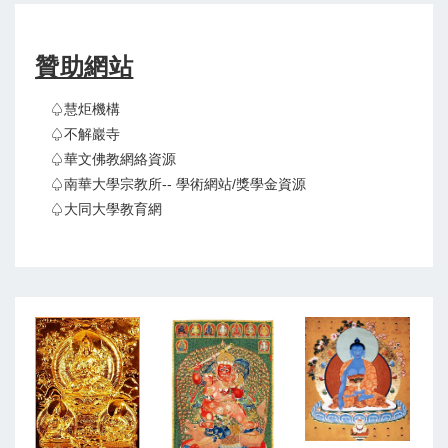
贊助網站
♤慧炬機構
♤不解巖寺
♤華文佛教網絡資源
♤南華大學宗教所-- 學術網站/獎學金資源
♤大同大學教育網