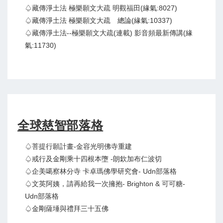
♤藏傳淨土法 極樂願文大疏 明觀福田(緣氣:8027)
♤藏傳淨土法 極樂願文大疏 總論(緣氣:10337)
♤藏傳淨土法--極樂願文大疏(連載) 影音頻最新傳講(緣
氣:11730)
全球慈智部落格
♤菩提行願計畫-金容光明佛寺重建
♤戒行及金剛乘十四根本墮 -朗欽加布仁波切
♤企美噶察林分寺 卡卓瑪佛學研究會- Udn部落格
♤文英阿姨，請再給我一次擁抱- Brighton & 可可糖-
Udn部落格
♤金剛薩埵與禮拜三十五佛