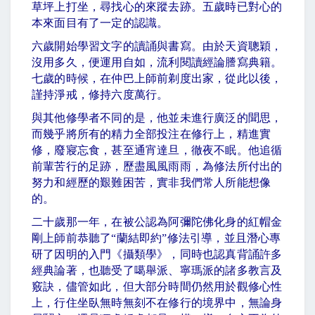
草坪上打坐，尋找心的來蹤去跡。五歲時已對心的
本來面目有了一定的認識。
六歲開始學習文字的讀誦與書寫。由於天資聰穎，
沒用多久，便運用自如，流利閱讀經論謄寫典籍。
七歲的時候，在仲巴上師前剃度出家，從此以後，
謹持淨戒，修持六度萬行。
與其他修學者不同的是，他並未進行廣泛的聞思，
而幾乎將所有的精力全部投注在修行上，精進實
修，廢寢忘食，甚至通宵達旦，徹夜不眠。他追循
前輩苦行的足跡，歷盡風風雨雨，為修法所付出的
努力和經歷的艱難困苦，實非我們常人所能想像
的。
二十歲那一年，在被公認為阿彌陀佛化身的紅帽金
剛上師前恭聽了
“
蘭結即約
”
修法引導，並且潛心專
研了因明的入門《攝類學》，同時也認真背誦許多
經典論著，也聽受了噶舉派、寧瑪派的諸多教言及
竅訣，儘管如此，但大部分時間仍然用於觀修心性
上，行住坐臥無時無刻不在修行的境界中，無論身