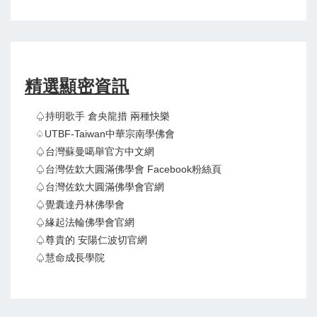
精選顯密資訊
♤持明歌手 倉央龍措 兩種快樂
♤UTBF-Taiwan中華宗南學佛會
♤台灣蘇曼噶舉官方中文網
♤台灣佐欽大圓滿佛學會 Facebook粉絲頁
♤台灣佐欽大圓滿佛學會官網
♤覺囊達丹林佛學會
♤緣起法輪佛學會官網
♤尊貴的 安陽仁波切官網
♤慧命成長學院