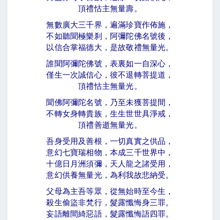
頂禮怙主無量壽。
無數廣大三千界，遍滿珍寶作佈施，
不如聽聞極樂刹，阿彌陀佛名號後，
以信合掌福德大，是故敬禮無量光。
誰聞阿彌陀佛號，表裏如一自深心，
僅生一次誠信心，彼不退轉菩提道，
頂禮怙主無量光。
聞佛阿彌陀名號，乃至未獲菩提間，
不轉女身轉貴族，生生世世具淨戒，
頂禮善逝無量光。
吾身受用及善根，一切真實之供品，
意幻七寶瑞相物，本成三千世界中，
十億日月洲須彌，天人龍之諸受用，
意幻供養無量光，為利我故悲納受。
父母為主吾等眾，從無始時至今生，
殺生偷盜非梵行，髮露懺悔身三罪。
妄語離間綺惡語，髮露懺悔語四罪。