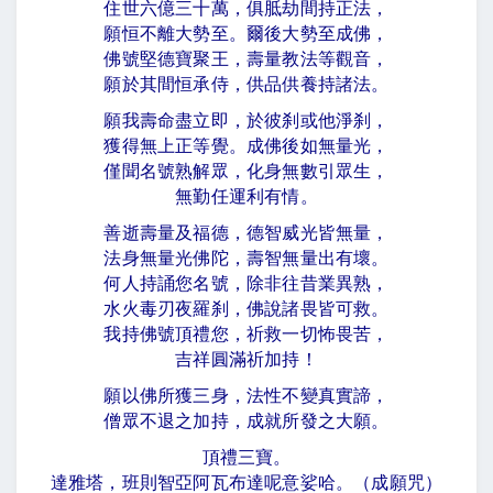
住世六億三十萬，俱胝劫間持正法，
願恒不離大勢至。爾後大勢至成佛，
佛號堅德寶聚王，壽量教法等觀音，
願於其間恒承侍，供品供養持諸法。
願我壽命盡立即，於彼刹或他淨刹，
獲得無上正等覺。成佛後如無量光，
僅聞名號熟解眾，化身無數引眾生，
無勤任運利有情。
善逝壽量及福德，德智威光皆無量，
法身無量光佛陀，壽智無量出有壞。
何人持誦您名號，除非往昔業異熟，
水火毒刃夜羅刹，佛說諸畏皆可救。
我持佛號頂禮您，祈救一切怖畏苦，
吉祥圓滿祈加持！
願以佛所獲三身，法性不變真實諦，
僧眾不退之加持，成就所發之大願。
頂禮三寶。
達雅塔，班則智亞阿瓦布達呢意娑哈。（成願咒）