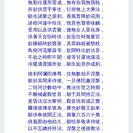
無勤任運所需成，無有你我無我執，
所欲供雲手掌生，行持無上大乘法，
願生諸樂之源刹。香風普降妙花雨，
諸樹河蓮中恒生，悅意色聲香味觸，
受用以及供雲聚，雖無女人眾化身，
供養天女恒時供；欲安住時無量宮，
欲睡眠時妙寶座，具眾錦緞被墊枕；
鳥樹河流樂器等，欲聞時出妙法音，
不欲之時即不聞；彼等甘露池溪流，
冷暖適度隨所欲，願生如意所成刹。
彼刹阿彌陀佛尊，住無數劫不涅槃，
願於其間承侍彼。一旦佛陀趣涅槃，
二恒河沙數劫中，教法住世之時期，
不離補處觀世音，願于其間持正法。
黃昏法沒次黎明，觀音現前成正覺，
爾後彼佛名號為，勝光妙聚王如來，
願供奉彼聞正法。壽量六百六十萬，
俱胝那由他劫久，願恒恭敬承侍彼，
以不忘總持持法。涅槃之後彼教法，