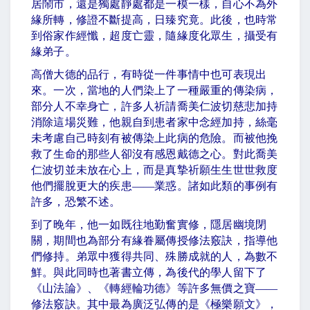
居鬧市，還是獨處靜處都是一模一樣，自心不為外
緣所轉，修證不斷提高，日臻究竟。此後，也時常
到俗家作經懺，超度亡靈，隨緣度化眾生，攝受有
緣弟子。
高僧大德的品行，有時從一件事情中也可表現出
來。一次，當地的人們染上了一種嚴重的傳染病，
部分人不幸身亡，許多人祈請喬美仁波切慈悲加持
消除這場災難，他親自到患者家中念經加持，絲毫
未考慮自己時刻有被傳染上此病的危險。而被他挽
救了生命的那些人卻沒有感恩戴德之心。對此喬美
仁波切並未放在心上，而是真摯祈願生生世世救度
他們擺脫更大的疾患
——
業惑。諸如此類的事例有
許多，恐繁不述。
到了晚年，他一如既往地勤奮實修，隱居幽境閉
關，期間也為部分有緣眷屬傳授修法竅訣，指導他
們修持。弟眾中獲得共同、殊勝成就的人，為數不
鮮。與此同時也著書立傳，為後代的學人留下了
《山法論》、《轉經輪功德》等許多無價之寶
——
修法竅訣。其中最為廣泛弘傳的是《極樂願文》，