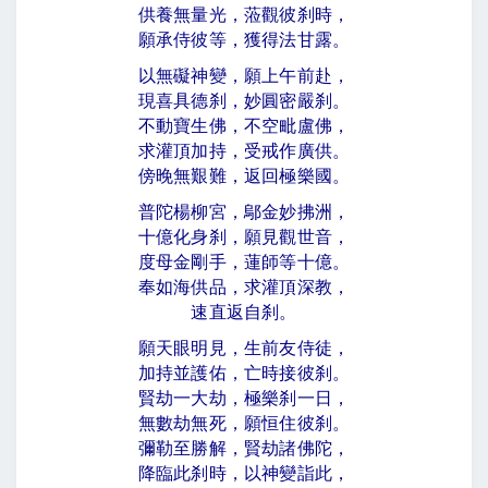
供養無量光，蒞觀彼刹時，
願承侍彼等，獲得法甘露。
以無礙神變，願上午前赴，
現喜具德刹，妙圓密嚴刹。
不動寶生佛，不空毗盧佛，
求灌頂加持，受戒作廣供。
傍晚無艱難，返回極樂國。
普陀楊柳宮，鄔金妙拂洲，
十億化身刹，願見觀世音，
度母金剛手，蓮師等十億。
奉如海供品，求灌頂深教，
速直返自刹。
願天眼明見，生前友侍徒，
加持並護佑，亡時接彼刹。
賢劫一大劫，極樂刹一日，
無數劫無死，願恒住彼刹。
彌勒至勝解，賢劫諸佛陀，
降臨此刹時，以神變詣此，