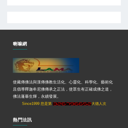
喇嘛網
使藏傳佛法與漢傳佛教生活化、心靈化、科學化、藝術化
且倡導釋迦牟尼佛傳承之正法，使眾生有正確成佛之道，
佛法蓬蓽生輝，永續發展。
Since1999 您是第
大德人次
熱門法訊