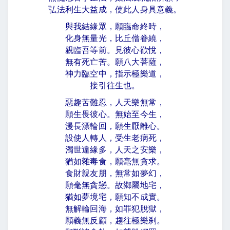
弘法利生大益成，使此人身具意義。
與我結緣眾，願臨命終時，
化身無量光，比丘僧眷繞，
親臨吾等前。見彼心歡悅，
無有死亡苦。願八大菩薩，
神力臨空中，指示極樂道，
接引往生也。
惡趣苦難忍，人天樂無常，
願生畏彼心。無始至今生，
漫長漂輪回，願生厭離心。
設使人轉人，受生老病死，
濁世違緣多，人天之安樂，
猶如雜毒食，願毫無貪求。
食財親友朋，無常如夢幻，
願毫無貪戀。故鄉屬地宅，
猶如夢境宅，願知不成實。
無解輪回海，如罪犯脫獄，
願義無反顧，趨往極樂刹。