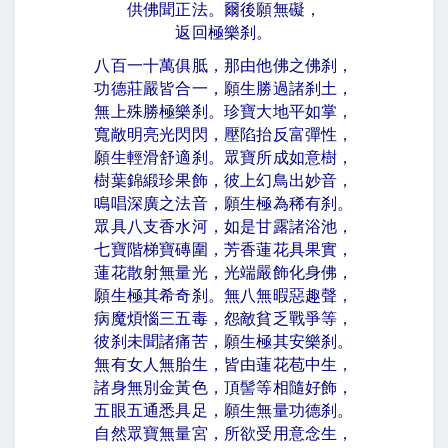
供佛聞正法。爾後願無礙，
返回極樂刹。
八百一十萬俱胝，那由他佛之佛刹，
功德莊嚴皆合一，願生勝過諸刹土，
無上殊勝極樂刹。珍寶大地平如掌，
寬敞明亮光閃閃，壓陷抬反富彈性，
願生輕滑舒適刹。眾寶所成如意樹，
樹葉錦緞珍果飾，彼上幻鳥出妙音，
鳴唱深廣之法音，願生極為稀有刹。
眾具八支香水河，如是甘露諸浴池，
七寶階梯寶磚圍，芳香蓮花具果實，
蓮花散射無量光，光端嚴飾化身佛，
願生極其希奇刹。無八無暇惡趣聲，
病魔煩惱三五毒，怨敵貧乏戰爭等，
彼刹未聞諸痛苦，願生極其安樂刹。
無有女人無胎生，皆由蓮花苞中生，
諸身無別金黃色，頂髻等相隨好飾，
五眼五通悉具足，願生無量功德刹。
自然眾寶無量宮，所欲受用意念生，