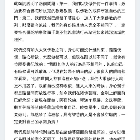
此頌詞說明了兩個問題：第一、我們以後做任何一件事情，必
須要符合佛陀所規定的教規教義，以佛教的戒律守護自己的三
門；第二、我們既然已經發了菩提心，加入了大乘佛教的行
列，那麼從今以後，我們的身份跟其他人完全不相同了，一定
要符合佛陀的事業而千萬不能以非法行來玷污如來純潔無垢的
種性。
我們沒有加入大乘佛教之前，身心可能沒什麼約束，隨隨便
便、隨心所欲，怎麼做都可以，但現在跟以前不同了，就像有
位縣委書記說的：“我跟其他人的行為是不相同的，以前自己
有時候還可以放逸，但現在如果不約束的話，很多人的眼睛都
在看我。”他們世間人都有這種正知正念，我們大乘修行人就
更不用說了。以前自己沒有皈依、進入大乘的時候，身心幾乎
都是隨世間而放逸行事，如今我們在諸佛菩薩、金剛上師面前
已經承諾：從現在開始，阿彌陀佛、釋迦牟尼佛、文殊菩薩、
觀音菩薩等諸佛菩薩怎樣捨棄自己、饒益眾生，我也發願必須
要做到。既然發了這種願，具有智慧的人是不會發空願的，一
定要對自己的承諾負責！
我們應該時時想到自己是在諸佛菩薩面前發過願的，從今以後
行為跟以前完全不同了，就像星級賓館裏的服務員，他在經理