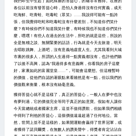
我們即生中生起了如此殊勝的菩提心，的確非常難得。在座的
各位以前沒有發菩提心時，恐怕人身過得沒有任何實義，成天
吃海鮮、吃青蛙、吃毒蛇（眾笑）……我說得可能有一點誇
張，但我覺得吃蛇和吃毒蛇沒有什麼差別，不知道你們笑什
麼？有時候你們不知道我笑什麼，有時候我也不知道你們笑什
麼，嘿嘿！有些人在過去的生活中，所吃的就是這些，所說的
全是無稽之談、無關緊要的話語，行為就是今天去旅遊，明天
去唱歌跳舞、上酒吧，沒有意義地虛度人生。尤其我看到大城
市裏的很多人，所謂的人生過得一點實義都沒有，也許他們聽
了以後不高興，認為“我過得多有意義啊，你看我的房子這麼
好，家裏如此的富麗堂皇……”，可能會這麼想。但這種暫時
的價值，從他們自認的著眼點來看雖然是有一點，但以我們的
價值觀來衡量，根本沒有絲毫意義。
獲得菩提心就不是這樣了，真正的菩提心，一般人在夢中也沒
有夢到過，它的價值完全等同于真正的如意寶。假如有人讓你
今天當總統或者國家主席，這並不值得讚歎，但如果我們相續
中得到了利他的菩提心，這個價值遠遠超過了任何地位。當
然，世間上並不是這樣的，如果開運動會贏得了世界冠軍，或
者獲得了諾貝爾獎，在無數人的讚美聲中，得獎者肯定沾沾自