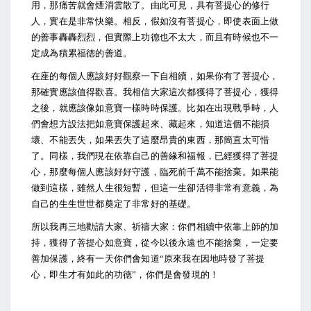
用，那痛苦就會煙消雲散了。由此可見，具有菩提心的修行
人，實在是非常快樂。相反，假如沒有菩提心，即使表面上做
的善事轟轟烈烈，但實際上功德也不太大，而且有時候也不一
定成為積累福德的善道。
在座的每個人應該好好觀察一下自相續，如果你有了菩提心，
那確實應該值得歡喜。我相信大家這次都獲得了菩提心，獲得
之後，就應該像如意寶一樣時時保護。比如在出現戰爭時，人
們會想方設法把如意寶保護起來、藏起來，知道這個不能損
壞、不能丟失，如果丟失了這麼昂貴的東西，那簡直太可惜
了。同樣，我們現在依靠自己的善緣和福報，已經獲得了菩提
心，那麼每個人應該好好守護，臨死前千萬不能捨棄。如果能
做到這樣，雖然人生很短暫，但這一生卻活得非常有意義，為
自己的生生世世都奠定了非常好的基礎。
所以我再三地勸請大家、祈禱大家：你們相續中依靠上師的加
持，獲得了菩提心如意寶，從今以後永遠也不能捨棄，一定要
善加保護，終有一天你們會知道“原來我在因地時發了菩提
心，即生才有如此的功德”，你們是會發現的！