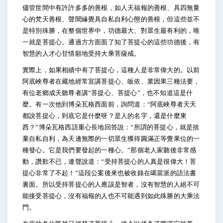
儘管世間中有許許多多的善根，如人天福報的善根、具四無量
心的梵天善根、聲聞緣覺具自私自利心態的善根，但這些並不
是特別殊勝，在整個世界中，功德最大、對眾生最有利的，唯
一就是菩提心。通過方方面面了知了菩提心的這些功德後，有
智慧的人才心甘情願地受持大乘菩薩戒。
實際上，如果相續中有了菩提心，這種人是非常偉大的。以前
阿底峽尊者在藏地經常宣講菩提心、皈依、業因果三種法要，
有位老鄉成天聽尊者講“菩提心、菩提心”，也不知道這是什
麼。有一次他到博朵瓦格西面前，詢問道：“阿底峽尊者天天
都說菩提心，到底它是什麼呀？是人的名字，還是什麼東
西？”博朵瓦格西語重心長地回答說：“所謂的菩提心，就是捨
棄自私自利，為天邊無際的一切眾生獲得圓滿正等覺果位的一
種發心。它是我們要發起的一種心。”那個老人家聽後非常感
動，讚歎不已，連聲說道：“受持菩提心的人真是很偉大！菩
提心非常了不起！”這段公案後來也被收錄在噶當派的語法書
裏面。所以受持菩提心的人應該是智者，沒有智慧的人絕不可
能接受菩提心，沒有福報的人也不可能遇到如此殊勝的大乘法
門。