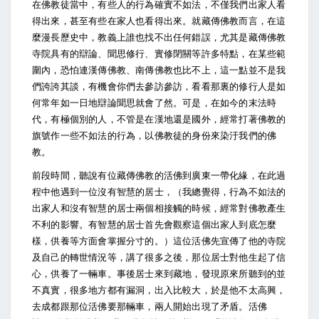
在佛教徒當中，有些人的行為確實不如法，不僅我們出家人看
得出來，甚至有些在家人也看得出來。就藏傳佛教而言，在這
麼漫長歷史中，教義上誰也找不出任何錯誤，尤其是藏傳佛教
寺院具有的辯論、聞思修行、實修閉關等許多特點，在某些範
圍內，恐怕連漢傳佛教、南傳佛教也比不上，這一點並不是我
們誇誇其談，有機會你們去參訪參訪，看看那裏的修行人是如
何常年如一日地辯論聞思就會了然。可是，在如今的末法時
代，有極個別的人，不管是在漢地還是國外，經常打著佛教的
旗號作一些不如法的行為，以佛教徒的身份來染汙我們的佛
教。
前段時間，聽說有位藏傳佛教的活佛到廣東一帶化緣，在此過
程中他遇到一位沒有智慧的居士，（我總覺得，行為不如法的
出家人和沒有智慧的居士兩個相接觸的時候，經常對佛教產生
不利的影響。有智慧的居士首先會觀察這個出家人到底怎麼
樣，供養等方面會掌握分寸的。）這位活佛先宣傳了他的寺院
及自己的轉世情況等，講了很多之後，那位居士對他生起了信
心，供養了一輛車。事後居士來到藏地，發現原來所聽到的並
不真實，很多地方都有漏洞，出入比較大，於是他不太高興，
去成都跟那位活佛要那輛車，兩人開始出現了矛盾。活佛