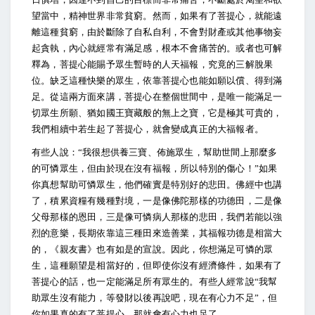
望當中，精神世界非常貧窮。然而，如果有了菩提心，就能遠
離這種貧窮，由於斷除了自私自利，不會對財產或其他事物妄
起貪執，內心就經常有滿足感，根本不會痛苦的。或者也可解
釋為，菩提心能賜予眾生暫時的人天福報，究竟的三解脫果
位。缺乏這種快樂的眾生，依靠菩提心也能如願以償、得到滿
足。從這兩方面來講，菩提心在整個世間中，是唯一能滿足一
切眾生所願、猶如國王寶藏般的無上之寶，它是極其可貴的，
我們相續中若生起了菩提心，就會變成真正的大福報者。
有些人說：“我很想供養三寶、佈施眾生，幫助世間上那麼多
的可憐眾生，但由於現在沒有福報，所以特別的傷心！”如果
你真想幫助可憐眾生，他們確實是特別好的悲田。佛經中也講
了，積累資糧有幾種對境，一是像佛陀那樣的功德田，二是像
父母那樣的恩田，三是像可憐病人那樣的悲田，我們若能以強
烈的意樂，長期依靠這三種田來造善業，其福報功德是相當大
的，《親友書》也有如是的宣說。因此，你想滿足可憐的眾
生，這種願望是相當好的，但即使你沒有經濟條件，如果有了
菩提心的話，也一定能滿足所有眾生的。有些人經常說“我幫
助眾生沒有能力，等發財以後再說吧，現在有心力不足”，但
你如果真的有了菩提心，那就會有心力也足了。