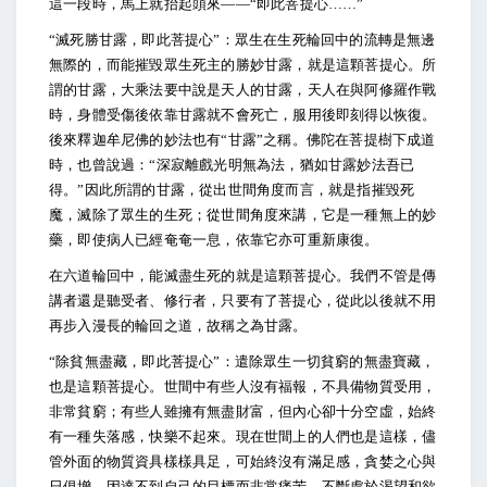
這一段時，馬上就抬起頭來——“即此菩提心……”
“
滅死勝甘露，即此菩提心”：眾生在生死輪回中的流轉是無邊
無際的，而能摧毀眾生死主的勝妙甘露，就是這顆菩提心。所
謂的甘露，大乘法要中說是天人的甘露，天人在與阿修羅作戰
時，身體受傷後依靠甘露就不會死亡，服用後即刻得以恢復。
後來釋迦牟尼佛的妙法也有“甘露”之稱。佛陀在菩提樹下成道
時，也曾說過：“深寂離戲光明無為法，猶如甘露妙法吾已
得。”因此所謂的甘露，從出世間角度而言，就是指摧毀死
魔，滅除了眾生的生死；從世間角度來講，它是一種無上的妙
藥，即使病人已經奄奄一息，依靠它亦可重新康復。
在六道輪回中，能滅盡生死的就是這顆菩提心。我們不管是傳
講者還是聽受者、修行者，只要有了菩提心，從此以後就不用
再步入漫長的輪回之道，故稱之為甘露。
“
除貧無盡藏，即此菩提心”：遣除眾生一切貧窮的無盡寶藏，
也是這顆菩提心。世間中有些人沒有福報，不具備物質受用，
非常貧窮；有些人雖擁有無盡財富，但內心卻十分空虛，始終
有一種失落感，快樂不起來。現在世間上的人們也是這樣，儘
管外面的物質資具樣樣具足，可始終沒有滿足感，貪婪之心與
日俱增，因達不到自己的目標而非常痛苦，不斷處於渴望和欲