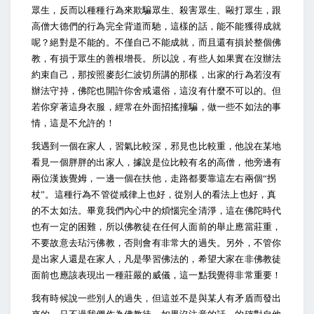
眾生，反而以種種行為來欺騙眾生、殺害眾生、毆打眾生，跟
高僧大德們的行為完全背道而馳，這樣的話，能不能獲得成就
呢？絕對是不能的。不僅自己不能成就，而且還有損於整個佛
教，有損于眾生的善根增長。所以說，有些人如果實在沒辦法
約束自己，那按照麥彭仁波切所講的那樣，出家的行為若沒有
辦法守持，佛陀也開許你舍戒還俗，這沒有什麼不可以的。但
若你穿著這身衣服，經常在外面招搖撞騙，做一些不如法的事
情，這是不允許的！
我遇到一個在家人，習氣比較深，邪見也比較重，他說在某地
看見一個胖胖的出家人，據說是位比較有名的高僧，他旁邊有
兩位漢族覺姆，一邊一個在扶他，走路都要靠這左右兩個“拐
杖”。這種行為不管從戒律上也好，從別人的看法上也好，真
的不太如法。畢竟我們內心中的煩惱完全清淨，這在佛陀時代
也有一定的困難，所以佛教徒在任何人面前的舉止應當莊重，
不要故意去玷污佛教，否則會有非常大的過失。另外，不管你
是出家人還是在家人，凡是學習佛法的，希望大家在非佛教徒
面前也應該表現出一種莊嚴的威儀，這一點我覺得非常重要！
我有時候說一些別人的過失，但這並不是與某人有矛盾而發出