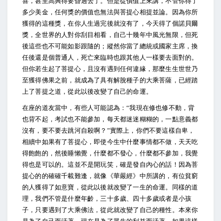
喜，甚至高興得要昏過去了。但是從價值上來講，不管你得了
多少美金，任何獎的價值也無法與菩提心相提並論。因為你所
獲得的這種獎，在你人生過完後就沒有了，今天得了個諾貝爾
獎，全世界的人對你刮目相看，自己十幾年中風光無限，但死
後這些也不可能如影跟隨的；縱然你當了總統或國家主席，換
任後還是個普通人，死亡來臨時也跟其他人一樣要去面對的。
但你若生起了菩提心，且沒有遇到任何違緣，那麼生生世世乃
至獲得佛果之前，就成為了具有解脫種子的大乘菩薩，已經踏
上了菩提之道，從此以後改變了自己的命運。
在座的道友當中，有些人可能認為：“我現在修也修不動，背
也背不起，考試也不能參加，每天都迷迷糊糊的，一點意義都
沒有，要不要去跳河自殺啊？”實際上，你們不要這樣自卑，
相續中如果有了菩提心，即使今生中什麼事情都不做，天天吃
得飽飽的，然後睡懶覺，什麼都不發心，什麼都不參加，我覺
得也是可以的。這並不是開玩笑，確是發自內心的話！因為菩
提心的的確確千載難逢，就像《華嚴經》中所講的，有位貧窮
的人獲得了如意寶，從此以後就改變了一生的命運。同樣的道
理，我們不管是什麼年齡，三十多歲、四十多歲或者是小孩
子，只要遇到了大乘佛法，從此就改變了自己的種性。本來你