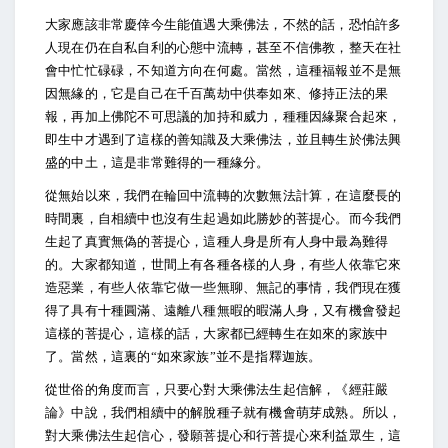
大家應該非常慶倖今生能值遇大乘佛法，不然的話，恐怕許多
人現在仍在自私自利的心態中流轉，甚至不信佛教，整天在社
會中忙忙碌碌，不知道方向在何處。當然，這種福報並不是無
因無緣的，它是自己在千百萬劫中供奉如來、修持正法的果
報，再加上佛陀不可思議的加持和威力，種種因緣聚合起來，
即生中才遇到了這樣的善知識及大乘佛法，並且轉生於佛法興
盛的中土，這是非常難得的一種緣分。
從無始以來，我們在輪回中流轉的次數無法計算，在這麼長的
時間裏，自相續中也沒有生起過如此勝妙的菩提心。而今我們
生起了真實無偽的菩提心，這種人身是所有人身中最為難得
的。大家都知道，世間上有各種各樣的人身，有些人依靠它來
造惡業，有些人依靠它做一些無聊、無記的事情，我們現在獲
得了具有十種圓滿、遠離八種無暇的暇滿人身，又有機會發起
這樣的菩提心，這樣的話，大家都已經轉生在如來的家族中
了。當然，這裏的“如來家族”並不是指釋迦族。
從世俗的角度而言，只要心對大乘佛法生起信解，《經莊嚴
論》中說，我們相續中的解脫種子就有機會萌芽成熟。所以，
對大乘佛法生起信心，發願菩提心和行菩提心來利益眾生，這