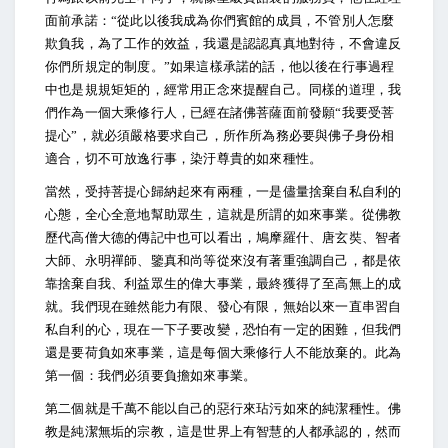
面前承諾：“從此以後我成為你們賓館的成員，不管別人怎麼
欺負我，為了工作的效益，我還是認認真真地對待，不會違反
你們所規定的制度。”如果這樣承諾的話，他以後在行事過程
中也是規規矩矩的，經常用正念來提醒自己。同樣的道理，我
們作為一個大乘修行人，已經在諸佛菩薩面前發願“我要受菩
提心”，就必須嚴格要求自己，所作所為務必要與佛子身份相
適合，切不可放逸行事，染汙尊貴的如來種性。
當然，受持菩提心歸納起來有兩種，一是儘量捨棄自私自利的
心態，全心全意地幫助眾生，這就是所謂的如來事業。從佛教
歷代高僧大德的傳記中也可以看出，鳩摩羅什、唐玄奘、智者
大師、永明禪師、鑒真和尚等從來沒有著重強調自己，都是依
靠捨棄自我、利益眾生的偉大事業，最終獲得了至高無上的成
就。我們現在雖然能力有限、發心有限，無始以來一直串習自
私自利的心，現在一下子要改變，恐怕有一定的困難，但我們
還是要荷負如來事業，這是每個大乘修行人不能放棄的。此為
第一個：我們必須要負擔如來事業。
第二個就是千萬不能以自己的惡行來玷污如來的純潔種性。佛
教是純潔無垢的宗教，這是世界上有智慧的人都承認的，然而