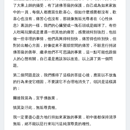
了大乘上師的攝受，有了諸佛菩薩的保護，自己成為如來家族
中的一員，每個人都應當生歡喜心。假如什麼感覺都沒有，歡
喜心也沒有，痛苦心也沒有，那就像無垢光尊者在《心性休
息》裏說的一樣，我們的心臟變成一塊石頭或是鐵球了。有些
人吃喝玩樂或是遭遇一些其他的痛苦，感覺就特別強烈，包括
做一些非理的事情，他們高興得特別快，痛苦得也特別快，但
對於出離心方面，好像從來不厭煩世間的痛苦，不願意行持諸
佛菩薩的善舉、繼承他們不可思議的事業，這一點可能也跟個
人的心態有關，自己還是應該加以改造。以上講了第一個問
題。
第二個問題是說，我們獲得了這樣的菩提心後，應當以不放逸
的行為來使它穩固，不要讓它不合理地消失了。頌詞是這樣講
的：
爾後我當為，宜乎佛族業，
慎莫染汙此，無垢尊貴種。
我一定要盡心盡力地行持如來家族的事業，初中後都保持清淨
無垢，絕不能以惡行來玷污這純潔尊貴的種性。