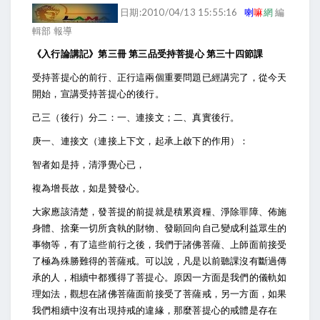
日期:2010/04/13 15:55:16
喇
嘛
網
編
輯部 報導
《入行論講記》第三冊 第三品受持菩提心 第三十四節課
受持菩提心的前行、正行這兩個重要問題已經講完了，從今天
開始，宣講受持菩提心的後行。
己三（後行）分二：一、連接文；二、真實後行。
庚一、連接文（連接上下文，起承上啟下的作用）：
智者如是持，清淨覺心已，
複為增長故，如是贊發心。
大家應該清楚，發菩提的前提就是積累資糧、淨除罪障、佈施
身體、捨棄一切所貪執的財物、發願回向自己變成利益眾生的
事物等，有了這些前行之後，我們于諸佛菩薩、上師面前接受
了極為殊勝難得的菩薩戒。可以說，凡是以前聽課沒有斷過傳
承的人，相續中都獲得了菩提心。原因一方面是我們的儀軌如
理如法，觀想在諸佛菩薩面前接受了菩薩戒，另一方面，如果
我們相續中沒有出現持戒的違緣，那麼菩提心的戒體是存在