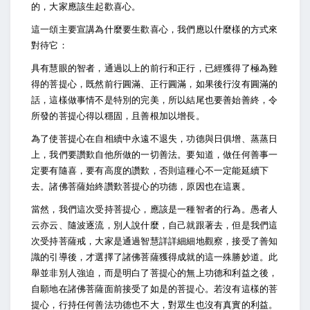
的，大家應該生起歡喜心。
這一頌主要宣講為什麼要生歡喜心，我們應以什麼樣的方式來
對待它：
具有慧眼的智者，通過以上的前行和正行，已經獲得了極為難
得的菩提心，既然前行圓滿、正行圓滿，如果後行沒有圓滿的
話，這樣做事情不是特別的完美，所以結尾也要善始善終，令
所發的菩提心得以穩固，且善根加以增長。
為了使菩提心在自相續中永遠不退失，功德與日俱增、蒸蒸日
上，我們要讚歎自他所做的一切善法。要知道，做任何善事一
定要有隨喜，要有高度的讚歎，否則這種心不一定能延續下
去。諸佛菩薩始終讚歎菩提心的功德，原因也在這裏。
當然，我們這次受持菩提心，應該是一種智者的行為。愚者人
云亦云、隨波逐流，別人說什麼，自己就跟著去，但是我們這
次受持菩薩戒，大家是通過智慧詳詳細細地觀察，接受了善知
識的引導後，才選擇了諸佛菩薩獲得成就的這一殊勝妙道。此
舉並非別人強迫，而是明白了菩提心的無上功德和利益之後，
自願地在諸佛菩薩面前接受了如是的菩提心。若沒有這樣的菩
提心，行持任何善法功德也不大，對眾生也沒有真實的利益。