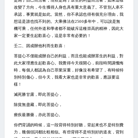
是為了自己而活著，現在是為了眾生的利益而活著，如果這樣
改變了方向，今生獲得人身也具有重大意義了。不管別人承不
承認，事實就是如此。當然，你不承認也得有個充分理由，我
想這是誰也找不到的。大乘佛法在2500多年中，可以說是無
機可乘，任何外道和學者都不能破斥這種崇高的精神，因此大
家一定要生起歡喜心，這是非常有必要的！
壬二、因成辦他利而生歡喜：
菩提心不僅能成辦自己的利益，而且也能成辦眾生的利益，對
此大家理應生起歡喜心。我覺得今天很開心，前段時間講懺悔
時，每個人都認為自己罪業深重，好像沒有希望了，有時候特
別特別傷心，但今天，我看大家也是非常的歡喜，應該要這
樣！
滅死勝甘露，即此菩提心，
除貧無盡藏，即此菩提心，
療疾最勝藥，亦此菩提心。
你們背誦的時候，這一段背得特別好聽，背起來也不是特別費
力，幾個頌詞都比較相似。有些背得不是特別好的道友，背到