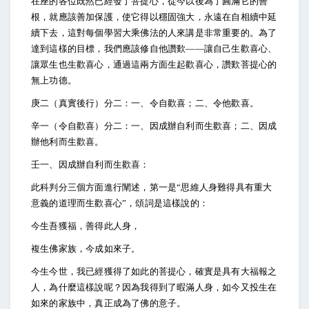
在座的各位既然已經發了菩提心，從今以後為了圓滿它的善
根，就應該善加保護，使它得以穩固強大，永遠在自相續中延
續下去，這對每個學習大乘佛法的人來講是非常重要的。為了
達到這樣的目標，我們應該修自他讚歎——讓自己生歡喜心、
讓眾生也生歡喜心，通過這兩方面生起歡喜心，讚歎菩提心的
無上功德。
庚二（真實後行）分二：一、令自歡喜；二、令他歡喜。
辛一（令自歡喜）分二：一、因成辦自利而生歡喜；二、因成
辦他利而生歡喜。
壬一、因成辦自利而生歡喜：
此科判分三個方面進行闡述，第一是“思維人身難得具有重大
意義的道理而生歡喜心”，頌詞是這樣說的：
今生吾獲福，善得此人身，
複生佛家族，今成如來子。
今生今世，我已經獲得了如此的菩提心，確實是具有大福報之
人，為什麼這樣說呢？因為我得到了暇滿人身，如今又投生在
如來的家族中，真正成為了佛的意子。