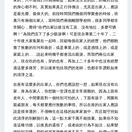
來的，只不過我們作為佛教徒，如果沒注意的話，的確對自他
的身心都不利。其實如果真正行持佛法，尤其是出家人，應該
是最光榮、最偉大的。前段時間我們幾個同學聚會的時候，班
裏只有兩個出家人，當時我們兩個離開學校時，很多同學都非
常關心，覺得“你們出家以後沒有工資、沒有地位，多麼可憐
啊！”為我們流下了多少眼淚啊！可是現在畢業二十年了，二
十年後大家集聚在一起時，回顧每個在家人的經歷，他們都飽
嘗了無數的坎坷和曲折，或是事業上的，或是感情上的，或是
家庭上的……說起來時幾乎都會流出眼淚。而我們兩位出家
人，現在吃的也有，穿的也有，再加上二十多年中也沒有經歷
過這麼多痛苦，所以後來包括我們的老師，也都非常讚歎如來
的清淨之道。
在座有這麼多的出家人，你們也應該想一想，如果現在沒有出
家，身為在家人，你想聽一堂課也是非常困難的。因為上面有
老年人，中間要面對一個特別可怕的人，下面有孩子，周圍有
親戚朋友，每天都要應付無數的事情。所以在座的出家人應該
說是很幸運的，不僅轉生在這樣的如來家族中，而且能守持如
此清淨的別解脫行為，這一點大家千萬不能捨棄。如果你不知
道這種功德，以後真的還俗了，或者由於行為不如法，結果變
得特別可憐，那時候就算後悔也來不及了。因此，你們一定要