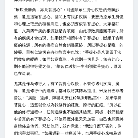
“
療疾最勝藥，亦此菩提心”：能盡除眾生身心疾患的最勝妙
藥，還是這顆菩提心。世間上有很多疾病，要想治療眾生身體
和心理上罹患的種種病症，也必須要依靠菩提心。大家都知
道，八萬四千病的根源就是貪嗔癡，由此導致風膽涎不調，所
有的疾病才會出現。如果我們相續中有了菩提心，斷絕了貪嗔
癡的根源，所有的疾病自然會銷聲匿跡，所以菩提心是唯一的
妙藥。華智仁波切在有些教言中也說：“菩提心是八萬四千法
門彙集的醍醐，如同如意寶珠，有此則一切具足，無有此心，
則不能證得等覺之位。”華智仁波切一生都讚歎菩提心，原因
也在這裏。
尤其是作為修行人，有了菩提心以後，不管你遇到疾病、魔
障，還是修行中的違緣，都可以將其轉為道用。米拉日巴尊者
曾說：“病魔、違緣、障礙均安住於氣脈明點當中，如果修持
菩提心，這些就會成為我修行的莊嚴、德行的莊嚴。”所以在
他的修行過程中，任何違緣也不能傷其絲毫。同樣，我們相續
中若真的有了菩提心，即使邪魔外道天天加害，自己也願意將
身體佈施他們、幫助他們，並作意道：“我沒什麼可害的，你
們想害就害吧。”如果遇到一些痛苦時，也用菩提心來轉為道