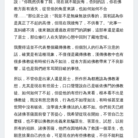
說：“你既然供養了我，現在就不能反悔，否則的話，你在佛
教方面有過失，從世俗的角度來講，也如何如何不合
理……”那位居士說：“我並不是無緣無故供養的，當初認為你
是真正了不起的高僧，但現在我後悔了，不供養了。”此事一
直糾纏不清，後來聽說通過政府部門的調解，這部車還是還給
了居士，那位修行人在失望的心態中回到了藏地雪域。
我覺得這並不代表整個藏傳佛教，但個別人的行為不注意的
話，確實是有這種現象，不僅僅是藏傳佛教，漢傳佛教中也有
很多佛教徒有時候行為不如法，從各方面給佛教帶來了不良影
響，這也是我們經常耳聞目睹的事情。
所以，不管你是出家人還是居士，所作所為都應該為佛教著
想，尤其是現在有些居士，口口聲聲說自己是皈依佛門的佛教
徒、如何如何了不起，但從他的有些行為來看，根本看不出是
佛教徒，既沒有慈悲善良，行為也不如理如法，有時候甚至連
世間中沒有皈依、沒學過大乘佛法的人都不如。你們前天已經
在諸佛菩薩面前發了菩提心，我希望從現在開始，不管自己怎
麼樣，也不要以佛教的名義來欺騙眾生、害眾生。試想，以前
所有的祖師、諸佛菩薩，他們在因地時為了救護一個眾生，也
願意捨棄自己的生命，可是現在的有些佛教徒，不但不能利益