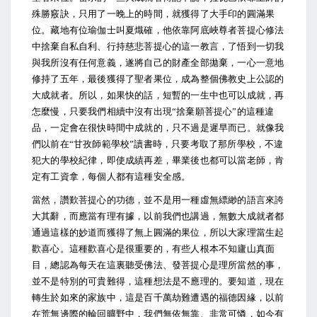
殊勝竅訣，只用了一晚上的時間，就獲得了大手印的圓滿果
位。藏地有位瑜伽士叫夏熾確，他依靠阿底峽尊者菩提心修法
中捨棄自私自利、行持慈悲菩提心的這一教言，了悟到一切我
與我所沒有任何意義，遂將自己的財產全部拋棄，一心一意地
修持了五年，最後獲得了聖者果位，成為整個佛教史上公認的
大成就者。所以，如果快的話，短暫的一生中也可以成就，再
怎麼慢，只要我們相續中沒有出現“捨棄願菩提心”的這種違
品，一定會在很快時間中成就的，只不過是遲早而已。就像我
們以前在“甘孜師範學校”讀書時，只要考取了那所學校，不違
犯大的學校紀律，即使成績再差，畢業後也都可以當老師，肯
定有工資拿，每個人都有這種安全感。
當然，讚歎菩提心的功德，並不是用一種虛無縹緲的語言來誇
大其辭，而應當有理有據，以前我們也講過，無數大成就者都
通過這樣的妙道而獲得了無上圓滿的果位，所以大家理當生起
歡喜心。這種歡喜心是很重要的，有些人根本不知廬山真面
目，總認為每天在這裏聽受佛法、發菩提心是理所當然的事，
並不是特別的可貴難得，這種想法是不應理的。要知道，現在
轉生於如來的家族中，這是百千萬劫難遭遇的福德因緣，以前
在荒無邊際的輪回曠野中，我們無依無靠、非常可憐，如今有