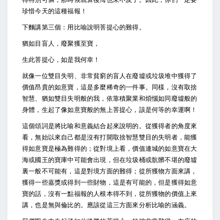
珍惜今天的這種福報！
下麵講第三個：用比喻說明菩提心的難得。
猶如目盲人，廢聚獲至寶，
生此菩提心，如是我何幸！
就像一位雙目失明、非常貧窮的盲人在廢墟或垃圾堆中獲得了
價值昂貴的如意寶，這是多麼稀奇的一件事。同樣，沒有取捨
智慧、猶如雙目失明般的我，依靠積聚業和煩惱如同廢墟般的
身體，生起了像如意寶般的無上菩提心，該是何等的幸運啊！
這個頌詞是將比喻和意義結合起來說明的。從獲得者的角度來
看，無始以來自己都是沒有打開取捨智慧雙目的失明者，能獲
得如意寶是極為難得的；從對境上看，價值連城的如意寶在大
海或國王的寶庫中可能會出現，但在垃圾桶或骯髒不堪的廢墟
裏一般不可能有，這是對境方面的難得；從所獲物方面來講，
獲得一些嘉獎或得到一些財物，這是有可能的，但是獲得如意
寶的話，沒有一點福報的人根本得不到，從所獲物的價值上來
講，也是無與倫比的。應該從這三方面來分析比喻的涵義。