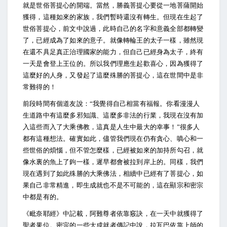
就是世俗菩提心的開端。當然，勝義菩提心要從一地菩薩開始
獲得，這種如來的家族，我們暫時還沒有轉生。但現在生起了
世俗菩提心，前文中說過，此時自己的名字和意義全部都轉變
了，已經成為了如來的意子。就像轉輪王的太子一樣，雖然現
在還不具足真正治理國家的能力，但自己已經身為太子，終有
一天是會登上王位的。所以我們理應生起歡喜心，因為獲得了
這麼好的人身，又發起了這麼殊勝的菩提心，這在世間中是非
常難得的！
前段時間有個道友說：“我覺得自己相當有福報。你看漫漫人
生道路中有這麼多邪知識、這麼多非法的行業，我現在沒有加
入這些而入了大乘佛教，這真是人生中最大的幸事！”很多人
都有這種想法。確實如此，儘管我們現在仍有貪心、嗔心和一
些世俗的煩惱，但不管怎麼樣，已經被如來的加持所勾召，就
像水裏的魚上了鉤一樣，遲早都會被拉到岸上的。同樣，我們
現在遇到了如此殊勝的大乘佛法，相續中已經有了菩提心，如
果自己非常精進，即生成就也不是不可能的，這在顯宗和密宗
中都是有的。
《毗奈耶經》中記載，阿難尊者依靠竅訣，在一天中就獲得了
聖者果位。密宗的一些大成就者傳記中說，拉瓦巴依靠上師的