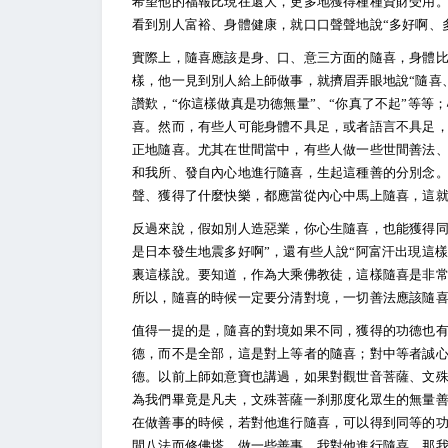
希望他的福報比現在還大，更多地獲得種種資財受用
看到別人富裕、身體健康，就口口聲聲地說“多好啊、
實際上，隨喜應該是身、口、意三方面的隨喜，身體
樣，他一見到別人給上師做事，就擠眉弄眼地說“隨喜
讚歎，“你這樣做真是功德無量”、“你真了不起”等
喜。然而，有些人可能身體不具足，或者語言不具足
正地隨喜。尤其在世間當中，有些人做一些世間善法
和我所、發自內心地進行隨喜，生起這種善的分別念
聲、獲得了什麼快樂，都應當從內心中馬上隨喜，這
反過來說，假如別人造惡業，你心生隨喜，也能獲得同
是日本發生地震多好啊”，還有些人說“阿富汗出現這
裏這樣說。要知道，作為大乘佛教徒，這樣隨喜是非
所以，隨喜的時候一定要分清對境，一切善法應該隨
值得一提的是，隨喜的對境如果不同，獲得的功德也
德，而不是全部，這是對上等者的隨喜；對中等者誠
德。以前上師如意寶也講過，如果對觀世音菩薩、文
為我們畢竟是凡夫，文殊菩薩一刹那度化眾生的無量
在做善事的時候，若對他進行隨喜，可以得到同等的
間八法而修佛塔、做一些善事，我對他進行隨喜，那