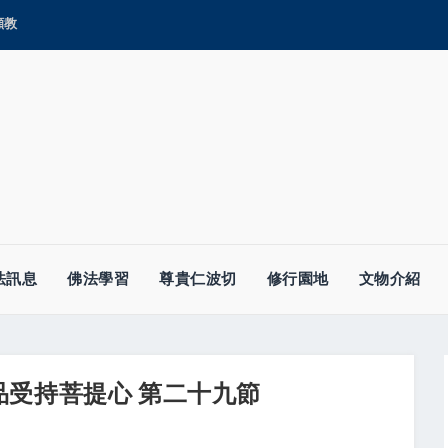
顯教
法訊息
佛法學習
尊貴仁波切
修行園地
文物介紹
品受持菩提心 第二十九節