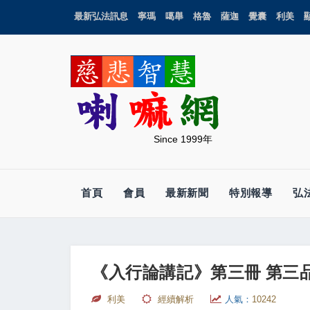
最新弘法訊息
寧瑪
噶舉
格魯
薩迦
覺囊
利美
Since 1999年
首頁
會員
最新新聞
特別報導
弘
《入行論講記》第三冊 第三
利美
經續解析
人氣：
10242