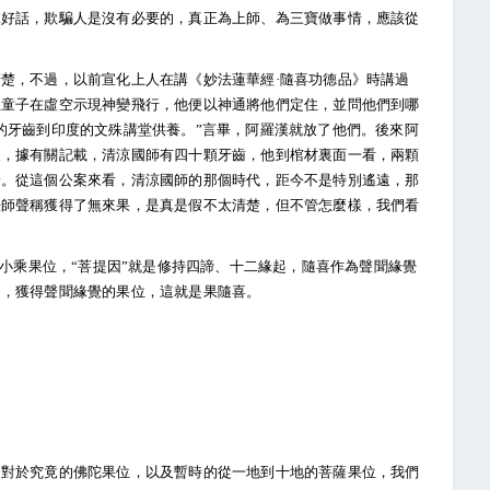
說好話，欺騙人是沒有必要的，真正為上師、為三寶做事情，應該從
楚，不過，以前宣化上人在講《妙法蓮華經·隨喜功德品》時講過
位童子在虛空示現神變飛行，他便以神通將他們定住，並問他們到哪
的牙齒到印度的文殊講堂供養。”言畢，阿羅漢就放了他們。後來阿
寂，據有關記載，清涼國師有四十顆牙齒，他到棺材裏面一看，兩顆
身。從這個公案來看，清涼國師的那個時代，距今不是特別遙遠，那
法師聲稱獲得了無來果，是真是假不太清楚，但不管怎麼樣，我們看
等小乘果位，“菩提因”就是修持四諦、十二緣起，隨喜作為聲聞緣覺
回，獲得聲聞緣覺的果位，這就是果隨喜。
：對於究竟的佛陀果位，以及暫時的從一地到十地的菩薩果位，我們