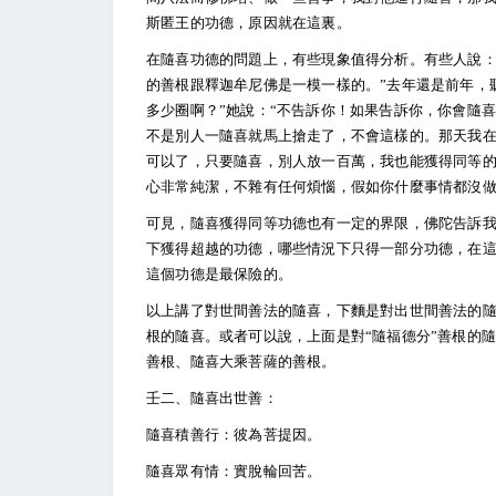
斯匿王的功德，原因就在這裏。
在隨喜功德的問題上，有些現象值得分析。有些人說：
的善根跟釋迦牟尼佛是一模一樣的。”去年還是前年，
多少圈啊？”她說：“不告訴你！如果告訴你，你會隨
不是別人一隨喜就馬上搶走了，不會這樣的。那天我在
可以了，只要隨喜，別人放一百萬，我也能獲得同等的
心非常純潔，不雜有任何煩惱，假如你什麼事情都沒
可見，隨喜獲得同等功德也有一定的界限，佛陀告訴
下獲得超越的功德，哪些情況下只得一部分功德，在
這個功德是最保險的。
以上講了對世間善法的隨喜，下麵是對出世間善法的
根的隨喜。或者可以說，上面是對“隨福德分”善根的
善根、隨喜大乘菩薩的善根。
壬二、隨喜出世善：
隨喜積善行：彼為菩提因。
隨喜眾有情：實脫輪回苦。