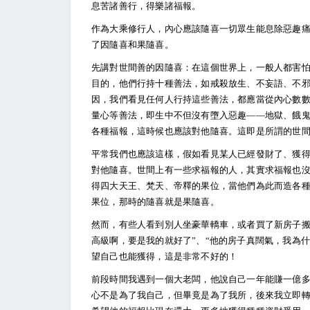
息苦諸善行，得樂諸福報。
作為大乘修行人，內心應該隨喜一切眾生能息除惡趣
了因隨喜和果隨喜。
先講對世間善的因隨喜：在這個世界上，一般人都害
目的，他們行持十種善法，如戒殺放生、不妄語、不
因，我們看見任何人行持這些善法，都應當從內心數
量心等善法，即生中不但沒有墮入惡趣——地獄、餓
各種福報，這時候也應該對他隨喜。這即是所謂的世
平常我們也應該這樣，假如看見某人已經發財了、獲
對他隨喜。世間上有一些求福報的人，其實求福報也
得四大天王、梵天、帝釋的果位，當他們為此而造各
果位，那時的隨喜就是果隨喜。
然而，有些人看到別人坐豪華轎車，或者買了新房子搬
高級啊，要是我的就好了”、“他的房子真闊氣，我為
望自己也能獲得，這是非常不好的！
前段時間我遇到一個大老闆，他說自己一年能賺一億多
心不是為了我自己，但畢竟是為了我所，後來我立即轉