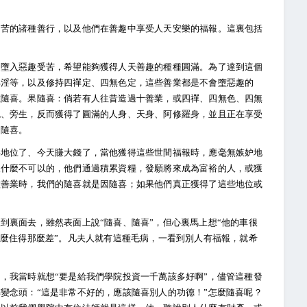
痛苦的諸種善行，以及他們在善趣中享受人天安樂的福報。這裏包括
怕墮入惡趣受苦，希望能夠獲得人天善趣的種種圓滿。為了達到這個
邪淫等，以及修持四禪定、四無色定，這些善業都是不會墮惡趣的
數隨喜。果隨喜：倘若有人往昔造過十善業，或四禪、四無色、四無
鬼、旁生，反而獲得了圓滿的人身、天身、阿修羅身，並且正在享受
間隨喜。
得地位了、今天賺大錢了，當他獲得這些世間福報時，應毫無嫉妒地
沒什麼不可以的，他們通過積累資糧，發願將來成為富裕的人，或獲
種善業時，我們的隨喜就是因隨喜；如果他們真正獲得了這些地位或
到裏面去，雖然表面上說“隨喜、隨喜”，但心裏馬上想“他的車很
什麼住得那麼差”。凡夫人就有這種毛病，一看到別人有福報，就希
，我當時就想“要是給我們學院投資一千萬該多好啊”，儘管這種發
變念頭：“這是非常不好的，應該隨喜別人的功德！”怎麼隨喜呢？