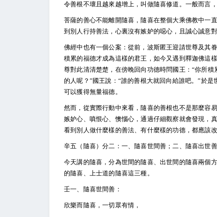
令善根不壞且越來越增上，叫做隨喜修道。一般而言
菩薩的善心不能離開隨喜，隨喜在整個大乘佛教中一直
到別人行持善法，心裏沒有嫉妒的噁心，且誠心誠意對
佛經中也有一個公案：從前，波斯匿王迎請世尊及其
積累的福德才成為這樣的君王，如今又遇到釋迦佛這
尊對此清清楚楚，在傍晚回向功德時問國王：“你所積
的人呢？”國王說：“誰的善根大就回向給誰吧。”於
可以獲得無量福德。
然而，從實際行動中來看，隨喜的善根也不是那麼容
嫉妒心、嗔恨心、懊惱心，通過仔細觀察就會發現，
看到別人做什麼樣的善法、有什麼樣的功德，都應該
辛五（隨喜）分二：一、隨喜世間善；二、隨喜出世
今天講的隨喜，分為世間的隨喜、出世間的隨喜兩個
的隨喜、上士道的隨喜這三種。
壬一、隨喜世間善：
欣樂而隨喜，一切眾有情，