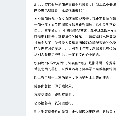
所以，你們有時候如果實在不能隨喜，口頭上也不要
內心由衷地隨喜，這是很重要的！
如今這個時代中有沒有阿羅漢或獨覺，我也不是特別清
一個公案：有位阿羅漢從印度來到漢地，途中看到兩
里去。童子答道：“中國有華嚴菩薩，我們準備取出他
羅漢來到長安，當時皇帝的國師——清涼國師已經圓
牙齒不見了，於是後人皆稱清涼國師為華嚴菩薩的化
時候也有阿羅漢應世。大概在十年前，新加坡也有位
到別人獲得這些聖果，一定要從內心中隨喜。
頌詞說“彼為菩提因”，這裏的“菩提”是指聲聞、緣覺
菩提之因的善行，叫做因隨喜；隨喜眾生遠離整個輪
以上講了對中士道的隨喜，下面講對上士道的隨喜。
隨喜佛菩提，佛子地諸果。
亦複樂隨喜：能與有情樂，
發心福善海，及諸饒益行。
對大乘菩薩善根的隨喜，也包括因與果兩種。果隨喜