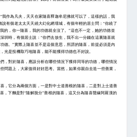
“我作為凡夫，天天在家隨喜釋迦牟尼佛就可以了，這樣的話，我
聽說有個老太太天天繞大幻化網壇城，有個年輕的居士問：“你繞了
喜我的，你一隨喜，我的功德就全沒了。”這也不一定，她的功德並
深圳時，有個居士說：“你們去放生，我不出一分錢在這裏隨喜就
功德。”實際上隨喜並不是這個意思，所謂的隨喜，前提必須是內
做，光是投機取巧地隨喜，能不能獲得功德也不好說。
我們，對於隨喜，應該分析在哪些情況下獲得同等的功德，哪些情況
這些問題上，大家值得好好思考。當然，如果你親自去造一些善業，
隨喜，它分為兩個方面，一是對中士道善根的隨喜，二是對上士道善
隨喜，下麵是對“隨解脫分”善根的隨喜，這又分為隨喜聲緣阿羅漢的