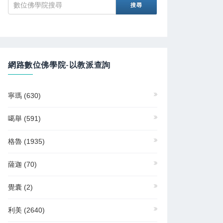
網路數位佛學院-以教派查詢
寧瑪
(630)
噶舉
(591)
格魯
(1935)
薩迦
(70)
覺囊
(2)
利美
(2640)