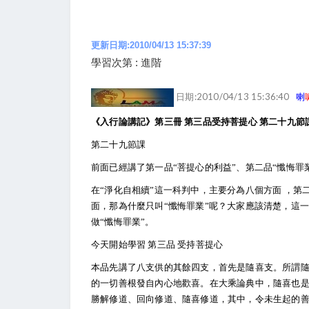
更新日期:2010/04/13 15:37:39
學習次第 : 進階
日期:2010/04/13 15:36:40
喇
《入行論講記》第三冊 第三品受持菩提心 第二十九節
第二十九節課
前面已經講了第一品“菩提心的利益”、第二品“懺悔罪
在“淨化自相續”這一科判中，主要分為八個方面 ，
面，那為什麼只叫“懺悔罪業”呢？大家應該清楚，這
做“懺悔罪業”。
今天開始學習 第三品 受持菩提心
本品先講了八支供的其餘四支，首先是隨喜支。所謂
的一切善根發自內心地歡喜。在大乘論典中，隨喜也
勝解修道、回向修道、隨喜修道，其中，令未生起的