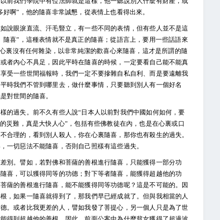
。以前我們學院中有位法師就是這樣，他一聽說別人什麼有財產，或
多好啊”，他的隨喜非常誠懇，從表情上也看得出來。
比如說眼淚直流、汗毛豎立，有一些不同的表情，但有些人並不是這
、隨喜”，這種表情就不是真正的隨喜；從語言上，要用一些話語來
等；心裏沒有任何雜染，以非常純潔的歡喜心來隨喜，這才是所謂的隨
，或者內心不具足，因此平時在隨喜的時候，一定要看自己能不能真
、享受一些世間福報時，我們一定不要摻雜自私自利、而是要遠離我
。平時我們不管到哪里去，做什麼事情，只要聽到別人有一個好名
就是對世間的隨喜。
樣的過失。前不久有些人說“日本人以前對我們中國如何如何，要
樣的災難，真是大快人心”，包括有些佛教徒在內，也是在心裏或口
常不合理的，看到別人殺人，你在心裏隨喜，那你也有殺生的過失。
喜，一切惡法不能隨喜，否則自己照樣有這些過失。
有差別。譬如，若對佛和菩薩的善根進行隨喜，只能獲得一部分功
心隨喜，可以獲得同等的功德；對下等者隨喜，能獲得超越他的功
殊菩薩的善根進行隨喜，能不能獲得同等功德呢？這是不可能的。因
善根，如果一隨喜就得到了，那我們早已經成就了。但與我相當的人
功德。或者比我更差的人，譬如我發了菩提心，另一個人只是為了世
我能得到超越他的善根。因此，前面公案中為什麼貧女獲得了超過波