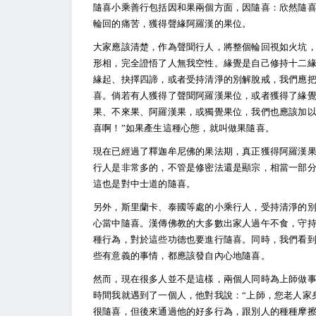
隨喜小乘善行包括因和果兩個方面，因隨喜：欣然隨
輪回的痛苦，獲得聲緣阿羅漢的果位。
大家應該清楚，作為聲聞行人，將整個輪回視如火坑
形相，完全證悟了人無我空性。緣覺是自己修持十二
緣起、抉擇四諦，或者受持清淨的別解脫戒，我們應
喜。倘若有人獲得了聲聞阿羅漢果位，或者獲得了緣
果、不來果、阿羅漢果，或獨覺果位，我們也應該加以
喜啊！”如果產生這種心態，就叫做果隨喜。
現在已經過了釋迦牟尼佛的果法期，真正獲得阿羅漢
行人是非常多的，不管是修密法還是顯宗，相當一部
這也是對中士道的隨喜。
另外，斯里蘭卡、泰國等處的小乘行人，受持清淨的
心當中隨喜。漢傳佛教的大多數出家人過午不食，守
種行為，對於這些功德也要進行隨喜。同時，我們看
些有意義的事情，都應該發自內心地隨喜。
然而，現在很多人並不是這樣，兩個人同時為上師做
時間我就遇到了一個人，他對我說：“上師，您老人家
很隨喜，但後來通過他的好多行為，跟別人的種種摩