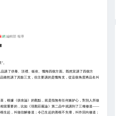
嘛
網
編輯部 報導
課
業”。
第二品講了供養、頂禮、皈依、懺悔四個方面。既然宣講了四個方
一品雖然講了其餘三支，但主要講的是懺悔支，從這個角度將品名叫
隨喜，根據《俱舍論》的觀點，就是指無有任何嫉妒心，對別人所做
是相當重要的，比如《現觀莊嚴論》第二品中就講到了三種修道——
善根生起，叫做信解修道；令已生起的善根不失壞，叫作回向修道；