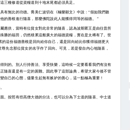
，這三種修道從資糧道到十地末尾都必須具足。
具有無比的功德。喬美仁波切在《極樂願文》中說：“假如我們聽
他的善根進行隨喜，那麼佛陀說此人能獲得同等的福德。 ”
眷屬應供，當時有位貧女對此非常的隨喜，認為波斯匿王是由往昔所
樣殊勝的福田，仍然積累這般廣大的福德資糧，實在是太稀有了。世
累的這份福德善根是回向給你自己，還是回向給比你獲得福德更大
是世尊先念那位貧女的名字作了回向。可見，若是發自內心地隨喜，
易得到的。別人行持善法、享受快樂，這時候一定要看看我們有沒有
真正隨喜還是有一定的困難。因此學了這部論典，希望大家今後不管
改變自己的心態，儘量生起無有嫉妒的善心，這一點極為重要！
善。
方面。按照有些高僧大德的分法，也可以分為下士道的隨喜、中士道