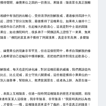
喜獲得聲聞、緣覺果位之因的一切善法。果隨喜：隨喜眾生真正脫離
，相續中有強烈的出離心，受持清淨的別解脫戒，通過修持四諦十六
緣起，證悟了部分法無我，最後獲得了這種果位。如果有人修持十二
把他當作自己的對境，生起極大的歡喜心，這就是對中士道的因隨
覺果位，如在佛陀時代，很多弟子一聞佛語馬上證悟了一來果、無來
隨喜：“佛陀的某某弟子獲得了阿羅漢果，真是非常高興，多麼隨
果、緣覺果位的現象非常罕見，但在這個世間中，希求自我解脫的修
分人都希望自己從輪回中獲得解脫。若把他們當作對境生起歡喜心，
別解脫戒，每天也是托缽化緣，對於這種莊嚴的威儀，我們應該從內
持比丘、比丘尼戒，居士守持八關齋戒，這些都是獲得小乘果位的一
到別人做善事，幫助病人、救濟貧困眾生，或者為上師、為眾生做一
事，表面上互相隨喜，但過一段時間這種隨喜的密意才能揭開。前段
身邊有某某人這樣做，我非常隨喜、非常隨喜！”我當時真的以為他
擦，才發現——哦，這種隨喜原來是不了義的，並不是真正的隨喜！