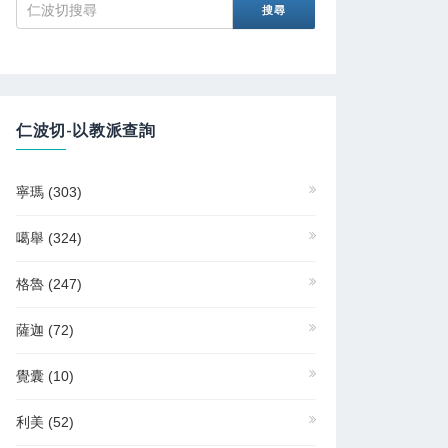
仁波切-以教派查詢
寧瑪
(303)
噶舉
(324)
格魯
(247)
薩迦
(72)
覺囊
(10)
利美
(52)