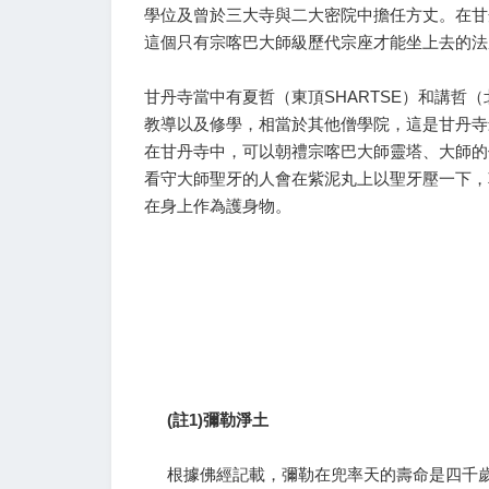
學位及曾於三大寺與二大密院中擔任方丈。在甘
這個只有宗喀巴大師級歷代宗座才能坐上去的法
甘丹寺當中有夏哲（東頂SHARTSE）和講哲（
教導以及修學，相當於其他僧學院，這是甘丹寺
在甘丹寺中，可以朝禮宗喀巴大師靈塔、大師的
看守大師聖牙的人會在紫泥丸上以聖牙壓一下，
在身上作為護身物。
甘
(註1)彌勒淨土
根據佛經記載，彌勒在兜率天的壽命是四千