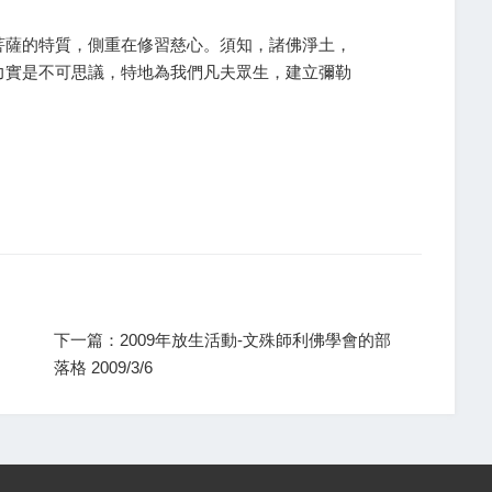
菩薩的特質，側重在修習慈心。須知，諸佛淨土，
力實是不可思議，特地為我們凡夫眾生，建立彌勒
下一篇：2009年放生活動-文殊師利佛學會的部
落格 2009/3/6