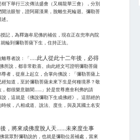
提樹下舉行三次傳法盛會（又稱龍華三會），分別
們開法眼智，證阿羅漢果，脫離生死輪迴。彌勒菩
描述。
佛授記，為釋迦牟尼佛的補佐，現在正在兜率內院
，就輪到彌勒菩薩下生，住持正法。
此人從此十二年後，必得
離尊者說：「…..
聞佛所說，都非常歡喜。由此經文可證明彌勒菩薩
弗尊者，從座上起立，合掌向佛說：「彌勒菩薩上
已經知道，至於彌勒菩薩未來下生是何種境界？敬
，都很樂意聽聞…..」於是世尊應舍利弗的請
解說，這就是《佛說彌勒下生成佛經》。這部經的
的時候，八相成道、說法、度生，與及其國土名安
，將來成佛度脫人天......未來度生事
佛當眾對彌勒說的，也就是彌勒位居補處，當來