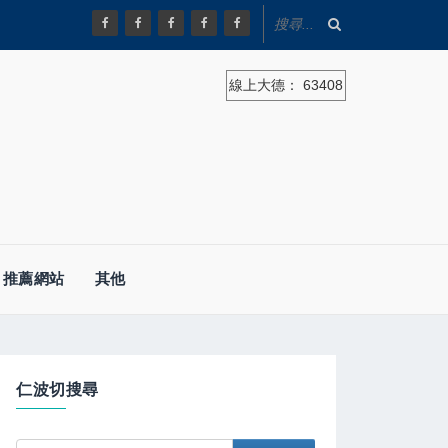
線上大德：
63408
推薦網站
其他
仁波切搜尋