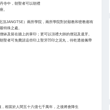
丹寺中，朝聖者可以朝禮
座。
北頂JANGTSE）兩所學院，兩所學院對於顯教和密教都有
最特殊之處。
僧缽及留在牆上的掌印；更可以頂禮大師的僧冠及遺牙。
朝聖者可免費請這些印上聖牙凹印之泥丸，待乾透後佩帶
丹寺大殿
歲，相當於人間五十六億七千萬年，之後將會降生