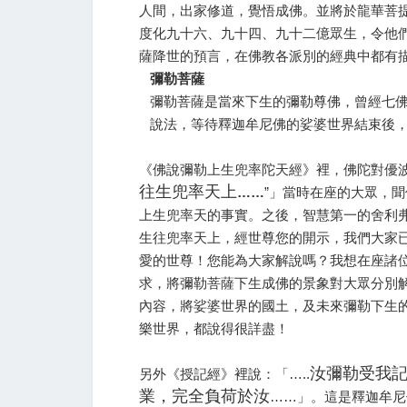
人間，出家修道，覺悟成佛。並將於龍華菩
度化九十六、九十四、九十二億眾生，令他
薩降世的預言，在佛教各派別的經典中都有
彌勒菩薩
彌勒菩薩是當來下生的彌勒尊佛，曾經七
說法，等待釋迦牟尼佛的娑婆世界結束後
《佛說彌勒上生兜率陀天經》裡，佛陀對優波
往生兜率天上
……
”」當時在座的大眾，
上生兜率天的事實。之後，智慧第一的舍利
生往兜率天上，經世尊您的開示，我們大家
愛的世尊！您能為大家解說嗎？我想在座諸位
求，將彌勒菩薩下生成佛的景象對大眾分別
內容，將娑婆世界的國土，及未來彌勒下生
樂世界，都說得很詳盡！
汝彌勒受我記後
另外《授記經》裡說：「…..
業，完全負荷於汝
……」。這是釋迦牟尼