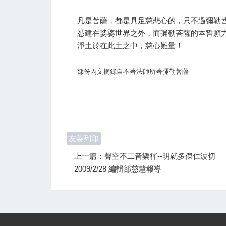
凡是菩薩，都是具足慈悲心的，只不過彌勒
悉建在娑婆世界之外，而彌勒菩薩的本誓願
淨土於在此土之中，慈心難量！
部份內文摘錄自不著法師所著彌勒菩薩
友善列印
上一篇：聲空不二音樂禪--明就多傑仁波切
2009/2/28 編輯部慈慧報導