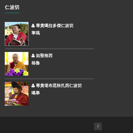
仁波切
尊貴噶拉多傑仁波切
寧瑪
如聖格西
格魯
尊貴堪布昆秋扎西仁波切
噶舉