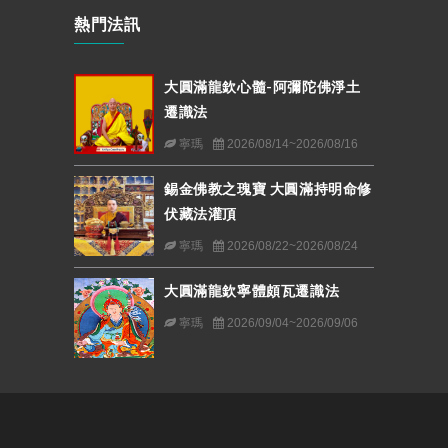
熱門法訊
大圓滿龍欽心髓-阿彌陀佛淨土
遷識法
寧瑪
2026/08/14~2026/08/16
錫金佛教之瑰寶 大圓滿持明命修
伏藏法灌頂
寧瑪
2026/08/22~2026/08/24
大圓滿龍欽寧體頗瓦遷識法
寧瑪
2026/09/04~2026/09/06