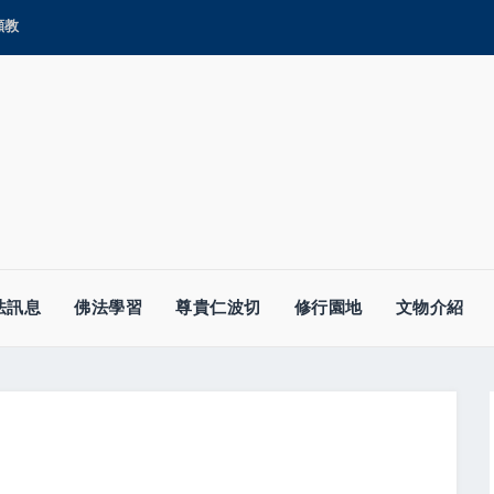
顯教
法訊息
佛法學習
尊貴仁波切
修行園地
文物介紹