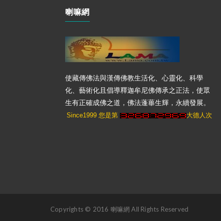
喇嘛網
使藏傳佛法與漢傳佛教生活化、心靈化、科學
化、藝術化且倡導釋迦牟尼佛傳承之正法，使眾
生有正確成佛之道，佛法蓬蓽生輝，永續發展。
Since1999 您是第
大德人次
Copyrights © 2016 喇嘛網 All Rights Reserved