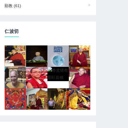
顯教
(61)
仁波切