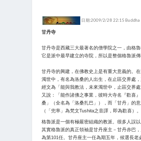
日期:2009/2/28 22:15 Buddha
甘丹寺
甘丹寺是西藏三大最著名的僧學院之一，由格魯
它是派中最早建立的寺院，所以是整個格魯派傳
甘丹寺的興建，在佛教史上是有重大意義的。在
濁世中，有名為洛桑的人出生，在止區交界處，
經文為「能與我教法，未來濁世中，止區交界處
又說：「能作諸佛之事業，彼時大寺名『歡喜』
桑」（全名為「洛桑扎巴」），而「甘丹」的意
（「兜率」為梵文Tushita之音譯，即為歡喜）
格魯派是一個有極嚴密組織的教派。很多人誤以
其實格魯派的真正領袖是甘丹座主－甘丹赤巴，此
為第101任。甘丹座主一任為期五年，候選長