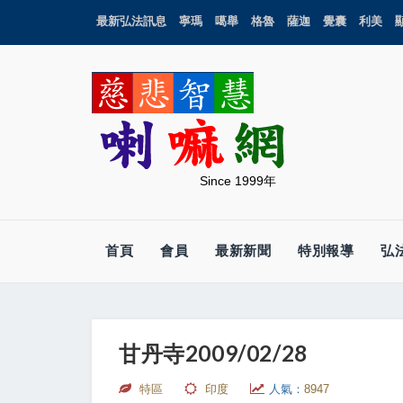
最新弘法訊息
寧瑪
噶舉
格魯
薩迦
覺囊
利美
Since 1999年
首頁
會員
最新新聞
特別報導
弘
甘丹寺2009/02/28
特區
印度
人氣：
8947