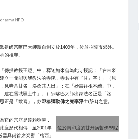
 dharma NPO
派祖師宗喀巴大師親自創立於1409年，位於拉薩市郊外。
承的祖寺。
「傳授教授王經」中，釋迦如來曾為此寺授記：「在未來
建立一間能與我教法的寺院，寺名中有『甘』字！」（原
，見寺具甘名，洛桑其人出」；在「妙吉祥根本續」中，
，建在雪域疆土中」。）宗喀巴大師出家法名正是「洛
思正是「歡喜」，亦即稱
彌勒佛之兜率淨土(註1)
之意。
。
為它的宗座是達賴喇嘛，
座歷代相傳，至2001年
位於南印度的甘丹講哲佛學院
老必需具備首席榮譽「格西」