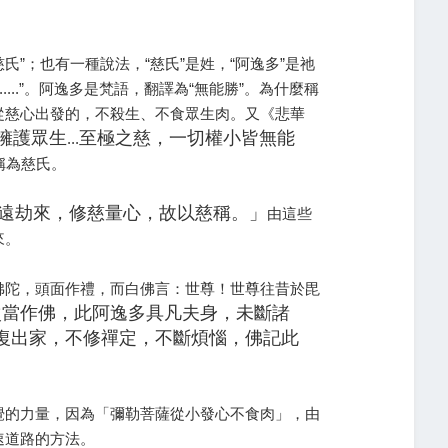
氏”；也有一種說法，“慈氏”是姓，“阿逸多”是祂
...”。阿逸多是梵語，翻譯為“無能勝”。為什麼稱
從慈心出發的，不殺生、不食眾生肉。又《悲華
擁護眾生
至極之慈，一切權小皆無能
...
也稱為慈氏。
遠劫來，修慈量心，故以慈稱。」
由這些
來。
佛陀，頭面作禮，而白佛言：世尊！世尊往昔於毘
次當作佛，此阿逸多具凡夫身，未斷諸
復出家，不修禪定，不斷煩惱，佛記此
覺的力量，因為「彌勒菩薩從小發心不食肉」，由
速道路的方法。