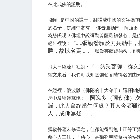
在此成佛的證明。
“彌勒”是中國的譯音，翻譯成中國的文字為“慈
的名子，佛經中常有：“佛告彌勒曰：阿逸多...
為慈氏呢？佛經中說彌勒菩薩最初發心，是
彌勒發願於刀兵劫中，
經》裡說：「.....
勝，故以名焉
......」 彌勒菩薩成佛後，
慈氏菩薩，從久
《大日經疏》裡說：「....
經文來看，我們可以知道彌勒菩薩得名的由
在經裡，優波離（佛陀的十大弟子）這樣問
阿逸多（彌勒佛）
尼中及諸經藏說：「
漏，此人命終當生何處？其人今者雖
人，成佛無疑
.......」
彌勒菩薩未修禪定，但卻能得到無上正等正
慈心入三昧，「慈心」是彌勒菩薩修持的快