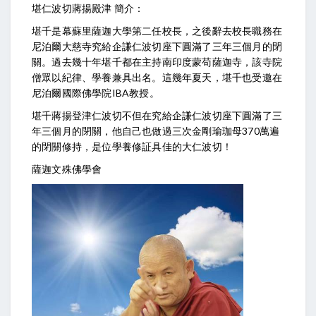
堪仁波切蔣揚殿津 簡介：
堪千是幕蘇里薩迦大學第二任校長，之後辭去校長職務在
尼泊爾大慈寺究給企謙仁波切座下圓滿了三年三個月的閉
關。過去幾十年堪千都在主持南印度蒙苟薩迦寺，該寺院
僧眾以紀律、學養兼具出名。這幾年夏天，堪千也受邀在
尼泊爾國際佛學院IBA教授。
堪千蔣揚登津仁波切不但在究給企謙仁波切座下圓滿了三
年三個月的閉關，他自己也做過三次金剛瑜珈母370萬遍
的閉關修持，是位學養修証具佳的大仁波切！
薩迦文殊佛學會