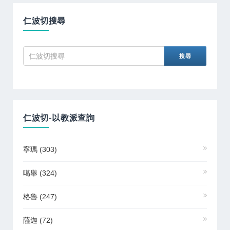
仁波切搜尋
仁波切-以教派查詢
寧瑪
(303)
噶舉
(324)
格魯
(247)
薩迦
(72)