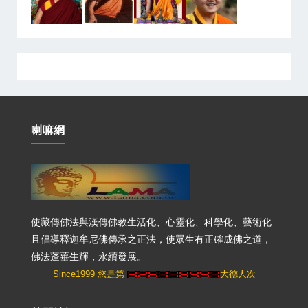
喇嘛網
使藏傳佛法與漢傳佛教生活化、心靈化、科學化、藝術化
且倡導釋迦牟尼佛傳承之正法，使眾生有正確成佛之道，
佛法蓬蓽生輝，永續發展。
Since1999 您是第
大德人次