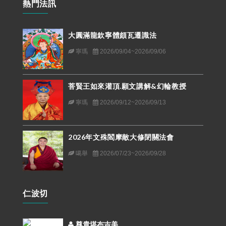
熱門法訊
大圓滿龍欽寧體頗瓦遷識法
寧瑪
2026/09/04~2026/09/06
菩賢王如來灌頂.願文講解&幻輪教授
寧瑪
2026/09/12~2026/09/13
2026年文殊閻摩敵大修閉關法會
噶舉
2026/07/23~2026/09/28
仁波切
尊貴堪布吉美