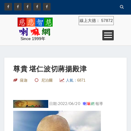
線上大德：
57872
Since 1999年
尊貴 堪仁波切蔣揚殿津
薩迦
尼泊爾
人氣：
6871
日期:2022/06/20
喇
嘛
網
報導