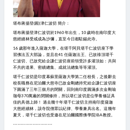
堪布蔣揚登(殿)津仁波切 簡介：
堪布蔣揚登津仁波切於1960 年出生，10 歲時在南印度大
慈經續林受戒成為沙彌，直至今日都駐錫此寺。
16 歲那年進入薩迦大學，在堪千阿貝堪千仁波切座下學
習佛法五大部論，並且在41 任薩迦法王、已故祿頂堪千
仁波切、已故究給企謙仁波切座前領受許多灌頂如：共與
不共的道果、密續總集、成就法總集等等灌頂。
堪千仁波切是印度幕蘇里薩迦大學第二任校長，之後辭去
校長職務在尼泊爾大慈寺已故金剛總持究給企謙仁波切座
下圓滿了三年三個月的閉關，回到南印度圓滿多次金剛瑜
珈母370萬遍的閉關修持，所以堪仁波切是位學養修証具
佳的具德上師！ 過去幾十年堪千仁波切主持南印度薩迦
大慈經續林，該寺院僧眾以紀律、學養兼具出名。這幾年
夏天，堪千仁波切也受邀在尼泊爾國際佛學院IBA教授。
--------------------------