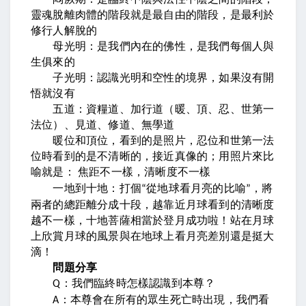
靈魂脫離肉體的階段就是最自由的階段，是最利於
修行人解脫的
母光明：是我們內在的佛性，是我們每個人與
生俱來的
子光明：認識光明和空性的境界，如果沒有開
悟就沒有
五道：資糧道、加行道（暖、頂、忍、世第一
法位）、見道、修道、無學道
暖位和頂位，看到的是照片，忍位和世第一法
位時看到的是不清晰的，接近真像的；用照片來比
喻就是：
焦距不一樣，清晰度不一樣
一地到十地：打個
從地球看月亮的比喻
，將
“
”
兩者的總距離分成十段，越靠近月球看到的清晰度
越不一樣，十地菩薩相當於登月成功啦！站在月球
上欣賞月球的風景與在地球上看月亮差別還是挺大
滴！
問題分享
：我們臨終時怎樣認識到本尊？
Q
：本尊會在所有的眾生死亡時出現，我們看
A