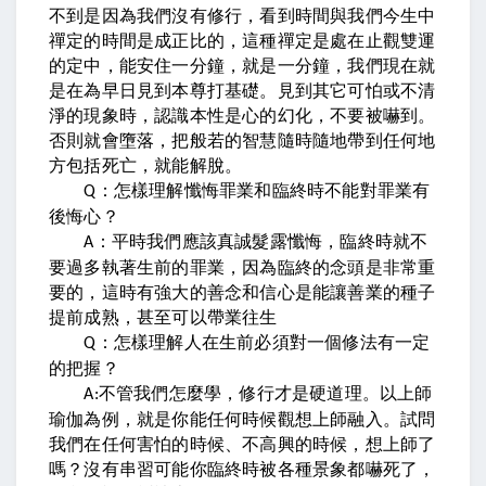
不到是因為我們沒有修行，看到時間與我們今生中
禪定的時間是成正比的，這種禪定是處在止觀雙運
的定中，能安住一分鐘，就是一分鐘，我們現在就
是在為早日見到本尊打基礎。見到其它可怕或不清
淨的現象時，認識本性是心的幻化，不要被嚇到。
否則就會墮落，把般若的智慧隨時隨地帶到任何地
方包括死亡，就能解脫。
：怎樣理解懺悔罪業和臨終時不能對罪業有
Q
後悔心？
：平時我們應該真誠髮露懺悔，臨終時就不
A
要過多執著生前的罪業，因為臨終的念頭是非常重
要的，這時有強大的善念和信心是能讓善業的種子
提前成熟，甚至可以帶業往生
：怎樣理解人在生前必須對一個修法有一定
Q
的把握？
不管我們怎麼學，修行才是硬道理。以上師
A:
瑜伽為例，就是你能任何時候觀想上師融入。試問
我們在任何害怕的時候、不高興的時候，想上師了
嗎？沒有串習可能你臨終時被各種景象都嚇死了，