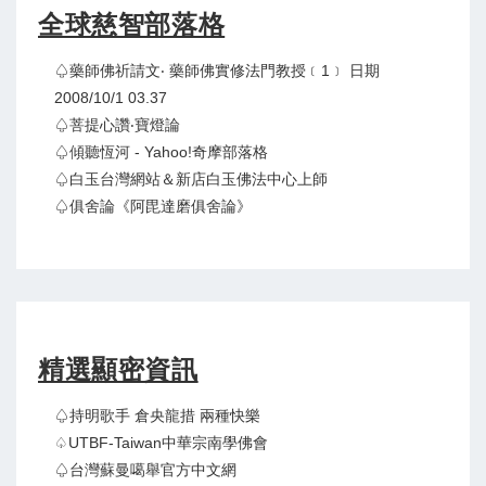
全球慈智部落格
♤藥師佛祈請文‧ 藥師佛實修法門教授﹝1﹞ 日期
2008/10/1 03.37
♤菩提心讚‧寶燈論
♤傾聽恆河 - Yahoo!奇摩部落格
♤白玉台灣網站＆新店白玉佛法中心上師
♤俱舍論《阿毘達磨俱舍論》
精選顯密資訊
♤持明歌手 倉央龍措 兩種快樂
♤UTBF-Taiwan中華宗南學佛會
♤台灣蘇曼噶舉官方中文網