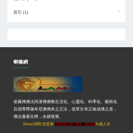
其它
(1)
喇嘛網
使藏傳佛法與漢傳佛教生活化、心靈化、科學化、藝術化
且倡導釋迦牟尼佛傳承之正法，使眾生有正確成佛之道，
佛法蓬蓽生輝，永續發展。
Since1999 您是第
大德人次