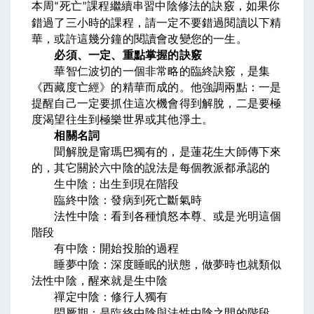
本周
死亡
課程繼續串習中陰修法的訣竅，如果你
“
”
錯過了三小時的課程，請一定不要錯過閱讀以下精
華，或許這幾分鐘的閱讀會改變您的一生。
必須、一定、重點掌握的訣竅
華智仁波切的一個非常略的臨終訣竅，是集
《西藏度亡經》的精華而成的。他強調兩點：一是
提醒自己一定要抓住這次機會得到解脫，二是要極
度渴望往生到極樂世界或其他淨土。
相關名詞
聞解脫是甯瑪巴獨有的，是蓮花生大師傳下來
的，其它關於六中陰的說法是每個教派都承認的
生中陰：出生到現在階段
臨終中陰：發病到死亡斷氣時
法性中陰：看到各種憤怒本尊、或是光明這個
階段
有中陰：開始投胎的過程
睡夢中陰：深度睡眠的狀態，做夢時也就類似
法性中陰，醒來就是生中陰
禪定中陰：修行人獨有
悶厥期：是臨終中陰與法性中陰之間的階段，