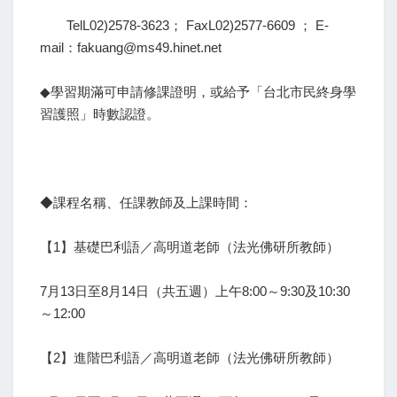
TelL02)2578-3623； FaxL02)2577-6609 ； E-
mail：fakuang@ms49.hinet.net
◆學習期滿可申請修課證明，或給予「台北市民終身學
習護照」時數認證。
◆課程名稱、任課教師及上課時間：
【1】基礎巴利語／高明道老師（法光佛研所教師）
7月13日至8月14日（共五週）上午8:00～9:30及10:30
～12:00
【2】進階巴利語／高明道老師（法光佛研所教師）