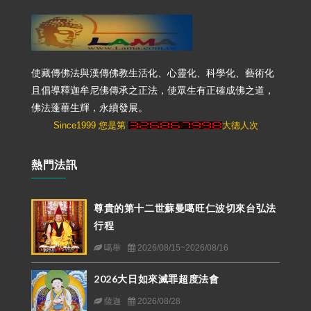
使藏傳佛法與漢傳佛教生活化、心靈化、科學化、藝術化
且倡導釋迦牟尼佛傳承之正法，使眾生有正確成佛之道，
佛法蓬蓽生輝，永續發展。
Since1999 您是第
大德人次
熱門法訊
尊貴的第十二世蘇曼噶旺仁波切來台弘法
行程
噶舉
2026/08/15~2026/08/16
2026大日如來滅罪超度法會
薩迦
2026/08/28