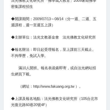
法光佛教文化研究所「佛學成人教育」2009暑期佛學
密集課程招生
◆開課期間：2009/07/13～08/14（分一週、二週、五
週課程，週一至週五上課）
◆主辦單位：法光文教基金會 法光佛教文化研究所
◆報名辦法：即日起受理報名，至上課前三天截止。
不拘學歷，免試入學。
滿10人開班。報名表函索即寄，或自法光網站招
生網頁下載。
（網址：http://www.fakuang.org.tw ）。
◆上課及報名地點：法光佛教文化研究所（105台北市
光復北路60巷20號4F）