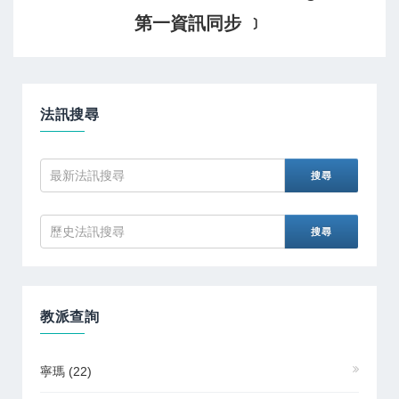
第一資訊同步 ﹞
法訊搜尋
教派查詢
寧瑪
(22)