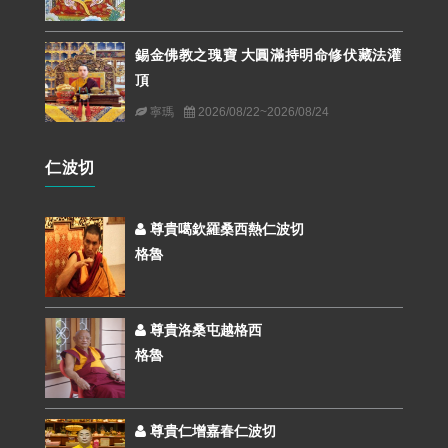
錫金佛教之瑰寶 大圓滿持明命修伏藏法灌
頂
寧瑪
2026/08/22~2026/08/24
仁波切
尊貴噶欽羅桑西熱仁波切
格魯
尊貴洛桑屯越格西
格魯
尊貴仁增嘉春仁波切