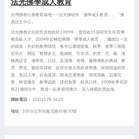
法光佛學成人教育
台灣佛教社會教育基地——法光佛研所「佛學成人教育」、「佛
典語文中心」
法光佛教文化研究所創校於1989年，曾招收15屆研究生培育佛
教高級人才。2004年起轉型興辦「佛學成人教育」，繼續以一流
的師資，良好的教學環境，每年以暑期密集、秋季、春季三種固
定班次，開設「整體多元、能續航、可攻頂」的梵、巴、藏、漢
佛典語言，佛學英、日語，及漢傳、南傳、藏傳佛教的典籍、教
理、歷史、藝術等課程，提供社會大眾終身學佛、深耕經論的管
道，免試入學，自由選課。因為交通便捷，環境清幽，設備完
善，師資優良，教學認真，課程紮實，頗具口碑。2008秋季班課
程21種招生中，歡迎一起來研習佛法，深入經藏智慧如海
聯絡電話：
:
(02)2578-3623
地址
:
105台北市光復北路60巷20號