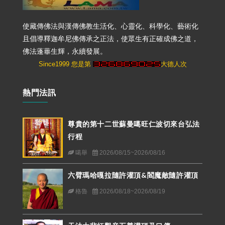
使藏傳佛法與漢傳佛教生活化、心靈化、科學化、藝術化
且倡導釋迦牟尼佛傳承之正法，使眾生有正確成佛之道，
佛法蓬蓽生輝，永續發展。
Since1999 您是第
大德人次
熱門法訊
尊貴的第十二世蘇曼噶旺仁波切來台弘法
行程
噶舉
2026/08/15~2026/08/16
六臂瑪哈嘎拉隨許灌頂&閻魔敵隨許灌頂
格魯
2026/08/18~2026/08/19