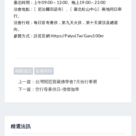
臺北時間：上午09:00～12:00、晚上19:00～22:00
法會地點：〖尼泊爾宗諾寺〗、〖臺北松山中心〗兩地同日舉
行。
法會行程：每日皆有薈供，第九天火供，第十天灌頂及總迴
向。
參贊方式：詳見官網
Https://palyul.tw/guru100m
相關資訊
友善列印
上一篇：台灣聞思寶藏佛學會7月份行事曆
下一篇：空行母薈供日-僧傑伽華
精選法訊