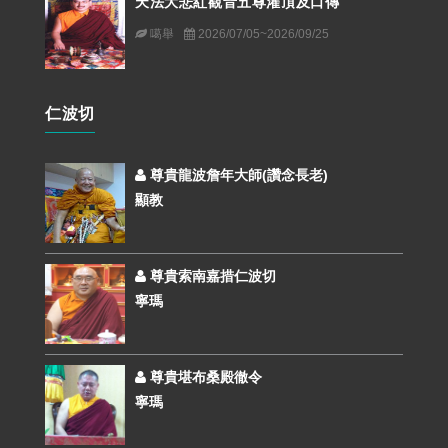
天法大悲紅觀音五尊灌頂及口傳
噶舉
2026/07/05~2026/09/25
仁波切
尊貴龍波詹年大師(讚念長老)
顯教
尊貴索南嘉措仁波切
寧瑪
尊貴堪布桑殿徹令
寧瑪