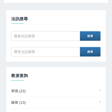
法訊搜尋
教派查詢
寧瑪
(22)
噶舉
(13)