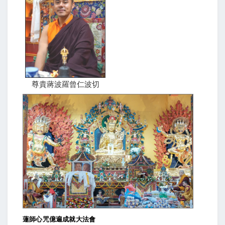
尊貴蔣波羅曾仁波切
蓮師心咒億遍成就大法會