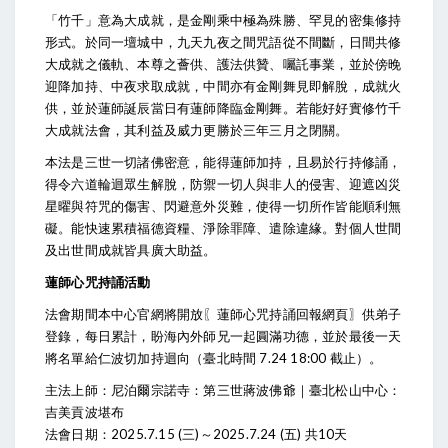
「竹千」意為大成就，是金剛乘中極為殊勝、罕見的密集修持
形式。於同一壇城中，九天九夜之間咒語從不間斷，日間共修
大成就之儀軌、本尊之薈供、護法供贊、囑託事業，並於傍晚
迎降加持、中夜求取成就，中間亦有金剛舞見即解脫，成就火
供，並於蓮師誕辰當日有蓮師降臨金剛舞。若能好好實修竹千
大成就法會，其利益及威力更勝於三年三月之閉關。
本法是三世一切諸佛密意，能得蓮師加持，且易於行持修誦，
得令六道輪迴眾生解脫，防禦一切人與非人的侵害、迎遮凶災
星曜與符咒的傷害、閃避意外災難，使得一切所作皆能順利無
礙。能快速累積福德資糧、淨除罪障、遣除違緣。對個人世間
及出世間成就皆具廣大助益。
蓮師心咒持誦活動
法會期間本中心官網將開放〖
蓮師心咒持誦回報網頁
〗供弟子
登錄，每日累計，盼海內外師兄一起圓滿功德，並於最後一天
將名單給仁波切加持迴向（臺北時間 7.24 18:00 截止）。
主法上師：尼泊爾宗諾寺：第三世蔣波佛爺｜臺北松山中心：
吉美貢波堪布
法會日期：2025.7.15 (三)～2025.7.24 (五) 共10天