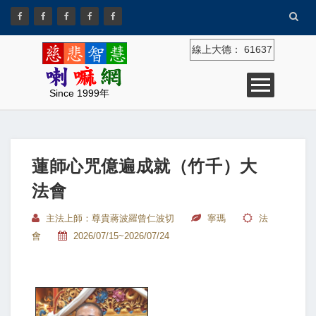
線上大德：
61637
Since 1999年
蓮師心咒億遍成就（竹千）大
法會
主法上師：尊貴蔣波羅曾仁波切
寧瑪
法
會
2026/07/15~2026/07/24