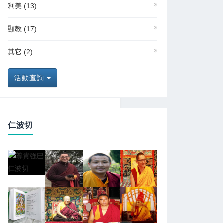
利美
(13)
顯教
(17)
其它
(2)
活動查詢
仁波切