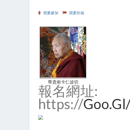
我要參加
我要祈福
尊貴南卡仁波切
報名網址:
https://
Goo.g