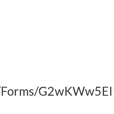
l/forms/g2wKWw5EI