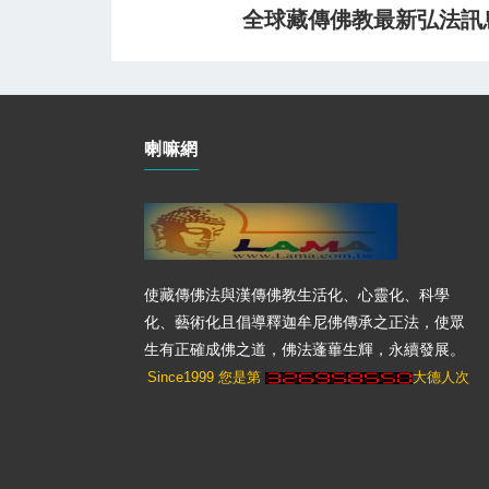
全球藏傳佛教最新弘法訊息﹝
喇嘛網
使藏傳佛法與漢傳佛教生活化、心靈化、科學
化、藝術化且倡導釋迦牟尼佛傳承之正法，使眾
生有正確成佛之道，佛法蓬蓽生輝，永續發展。
Since1999 您是第
大德人次