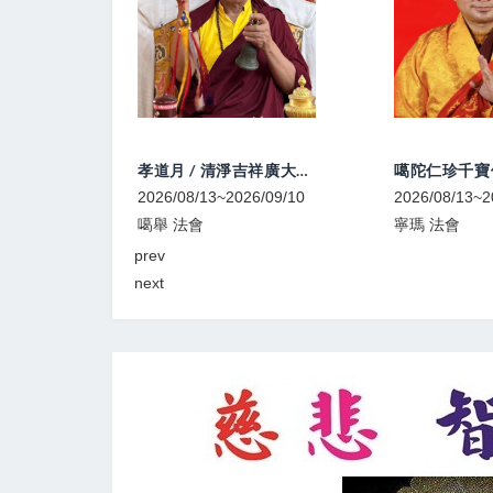
農曆七月慈悲教孝月孝親薦亡系列法會
孝道月 / 清淨吉祥廣大無遮如意寶珠煙供
6/09/10
2026/08/13~2026/09/10
2026/08/13~2
噶舉 法會
寧瑪 法會
prev
next