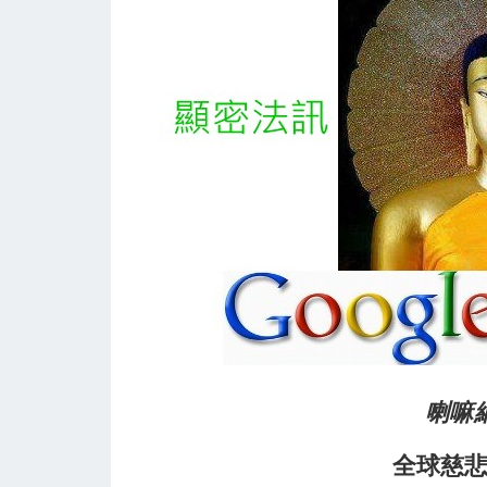
喇嘛
全球慈