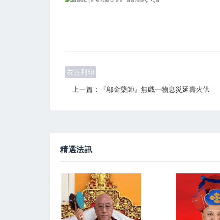
友善列印
上一篇：『鄔金藥師』無戲一物息災延壽火供
精選法訊