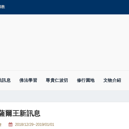
顯教
法訊息
佛法學習
尊貴仁波切
修行園地
文物介紹
給薩爾王新訊息
會
2018/12/29~2019/01/01