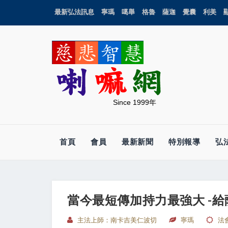
最新弘法訊息
寧瑪
噶舉
格魯
薩迦
覺囊
利美
Since 1999年
首頁
會員
最新新聞
特別報導
弘
當今最短傳加持力最強大 -
主法上師：南卡吉美仁波切
寧瑪
法