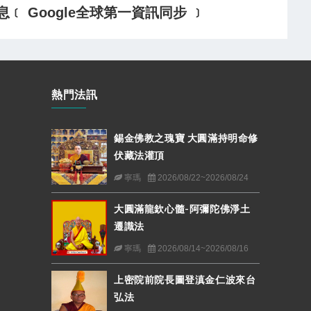
 Google全球第一資訊同步 ﹞
熱門法訊
錫金佛教之瑰寶 大圓滿持明命修
伏藏法灌頂
寧瑪
2026/08/22~2026/08/24
大圓滿龍欽心髓-阿彌陀佛淨土
遷識法
寧瑪
2026/08/14~2026/08/16
上密院前院長圖登滇金仁波來台
弘法