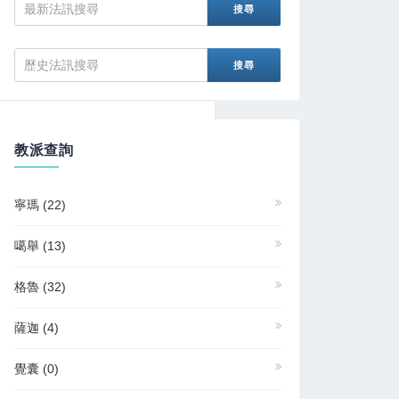
教派查詢
寧瑪
(22)
噶舉
(13)
格魯
(32)
vC75vJ92
薩迦
(4)
覺囊
(0)