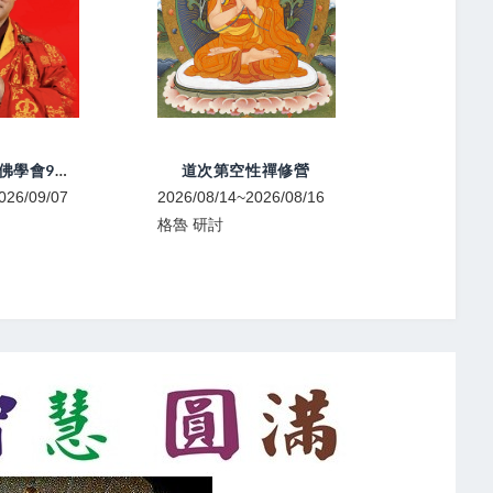
噶陀仁珍千寶佛學會9月法訊
道次第空性禪修營
026/09/07
2026/08/14~2026/08/16
2026/08/1
格魯 研討
寧瑪 教學