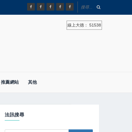
線上大德：
51538
推薦網站
其他
法訊搜尋