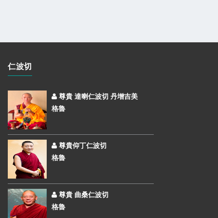
仁波切
尊貴 達喇仁波切 丹增吉美
格魯
尊貴仰丁仁波切
格魯
尊貴 曲桑仁波切
格魯