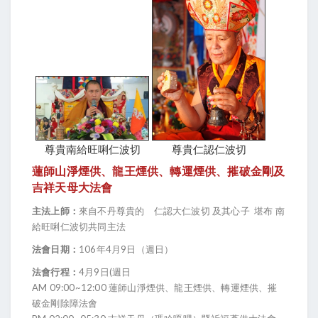
尊貴南給旺唎仁波切
尊貴仁認仁波切
蓮師山淨煙供、龍王煙供、轉運煙供、摧破金剛及
吉祥天母大法會
主法上師：
來自不丹尊貴的 仁認大仁波切 及其心子 堪布 南
給旺唎仁波切共同主法
法會日期：
106年4月9日（週日）
法會行程：
4月9日(週日
AM 09:00~12:00 蓮師山淨煙供、龍王煙供、轉運煙供、摧
破金剛除障法會