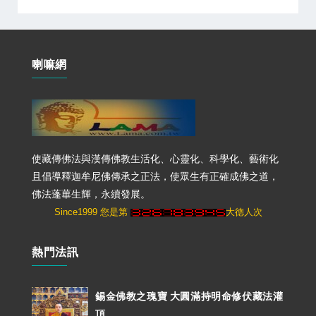
喇嘛網
使藏傳佛法與漢傳佛教生活化、心靈化、科學化、藝術化
且倡導釋迦牟尼佛傳承之正法，使眾生有正確成佛之道，
佛法蓬蓽生輝，永續發展。
Since1999 您是第
大德人次
熱門法訊
錫金佛教之瑰寶 大圓滿持明命修伏藏法灌
頂