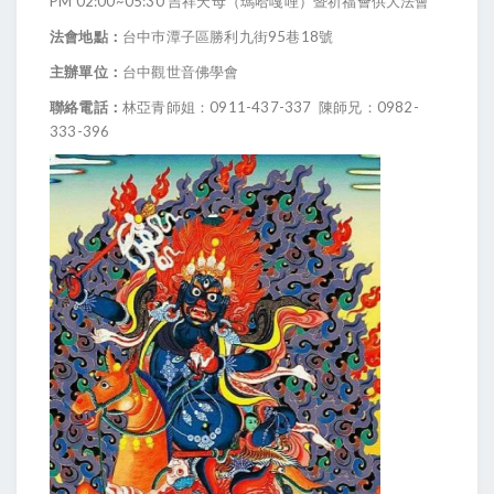
PM 02:00~05:30 吉祥天母（瑪哈嘎哩）暨祈福薈供大法會
法會地點：
台中巿潭子區勝利九街95巷18號
主辦單位：
台中觀世音佛學會
聯絡電話：
林亞青師姐：0911-437-337 陳師兄：0982-
333-396