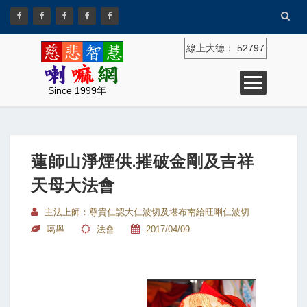
線上大德：
52797
Since 1999年
蓮師山淨煙供.摧破金剛及吉祥
天母大法會
主法上師：尊貴仁認大仁波切及堪布南給旺唎仁波切
噶舉
法會
2017/04/09