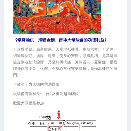
《修持煙供、摧破金刪、吉祥天母法會的功德利益》
可速獲功德。感富饒果。天龍地衹擁護。處所吉祥。可消除一
切違緣宿怨、病障、魔障，使身心安穩，順緣具增。尤其是摧
破金刪在怯病除障，乃至無明病痛，沖煞昏沈，憂鬱症，星宿
曜神作崇上皆可化解。令身心常保安樂健康，是極為殊勝的法
門。
※敬請十方大德同霑法益※
現場備有祈福長生祿位及祖先超薦牌位
歡迎大眾踴躍參加