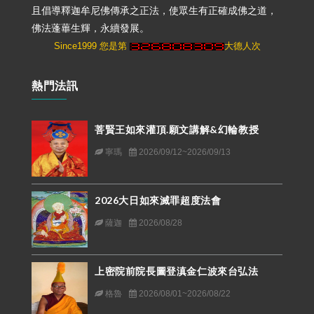
且倡導釋迦牟尼佛傳承之正法，使眾生有正確成佛之道，
佛法蓬蓽生輝，永續發展。
Since1999 您是第
大德人次
熱門法訊
菩賢王如來灌頂.願文講解&幻輪教授
寧瑪
2026/09/12~2026/09/13
2026大日如來滅罪超度法會
薩迦
2026/08/28
上密院前院長圖登滇金仁波來台弘法
格魯
2026/08/01~2026/08/22