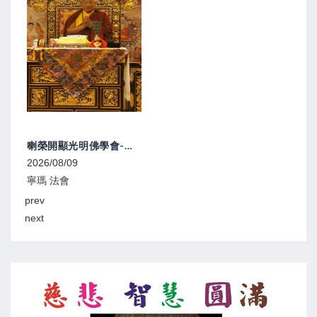
喇榮開顯光明佛學會-中陰文武百尊超渡法會
2026/08/09
2026
寧瑪 法會
噶舉
prev
next