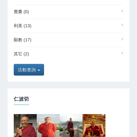
覺囊
(0)
利美
(13)
顯教
(17)
其它
(2)
活動查詢
仁波切