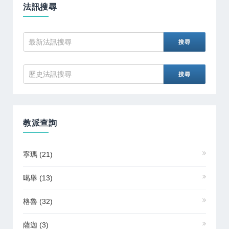
法訊搜尋
教派查詢
寧瑪
(21)
噶舉
(13)
格魯
(32)
薩迦
(3)