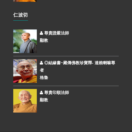
仁波切
尊貴證嚴法師
顯教
◎結緣書~藏傳佛教珍寶釋- 達賴喇嘛尊
者
格魯
尊貴印順法師
顯教