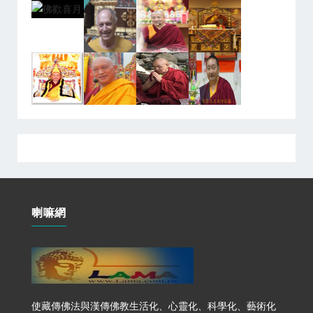
喇嘛網
使藏傳佛法與漢傳佛教生活化、心靈化、科學化、藝術化