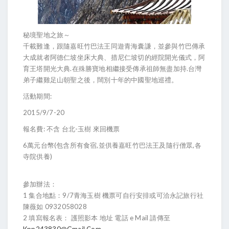
秘境聖地之旅～
千載難逢，跟隨嘉旺竹巴法王同遊青海囊謙，並參與竹巴傳承
大成就者阿德仁坡坐床大典、措尼仁坡切的經院開光儀式，阿
育王塔開光大典.在殊勝寶地相繼接受傳承祖師無盡加持.台灣
弟子繼雞足山朝聖之後，闊別十年的中國聖地巡禮。
活動期間:
2015/9/7-20
報名費: 不含 台北-玉樹 來回機票
6萬元台幣(包含所有食宿,並供養嘉旺竹巴法王及隨行僧眾,各
寺院供養)
參加辦法：
1 集合地點：9/7青海玉樹 機票可自行安排或可洽永記旅行社
陳薇如 0932058028
2 填寫報名表： 護照影本 地址 電話 e Mail 請傳至
Kpp243830@gmail.com