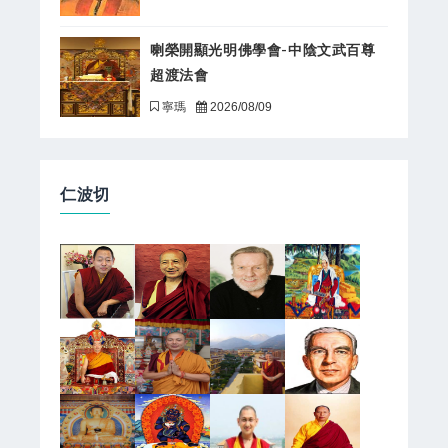
喇榮開顯光明佛學會-中陰文武百尊
超渡法會
寧瑪
2026/08/09
仁波切