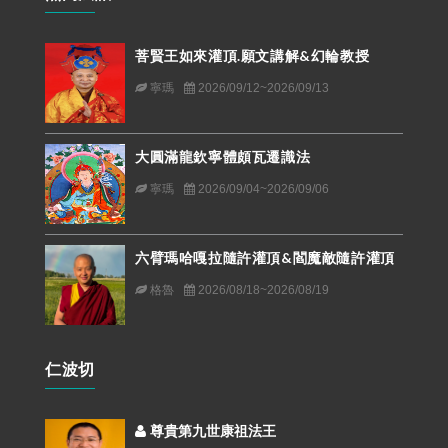
菩賢王如來灌頂.願文講解&幻輪教授
寧瑪
2026/09/12~2026/09/13
大圓滿龍欽寧體頗瓦遷識法
寧瑪
2026/09/04~2026/09/06
六臂瑪哈嘎拉隨許灌頂&閻魔敵隨許灌頂
格魯
2026/08/18~2026/08/19
仁波切
尊貴第九世康祖法王