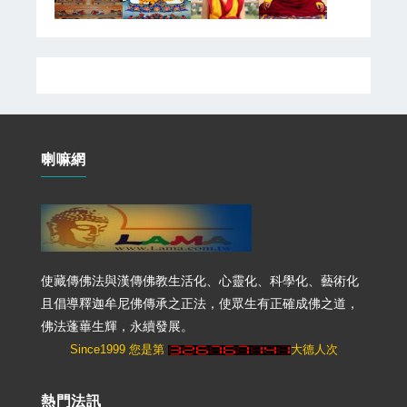
喇嘛網
使藏傳佛法與漢傳佛教生活化、心靈化、科學化、藝術化
且倡導釋迦牟尼佛傳承之正法，使眾生有正確成佛之道，
佛法蓬蓽生輝，永續發展。
Since1999 您是第
大德人次
熱門法訊