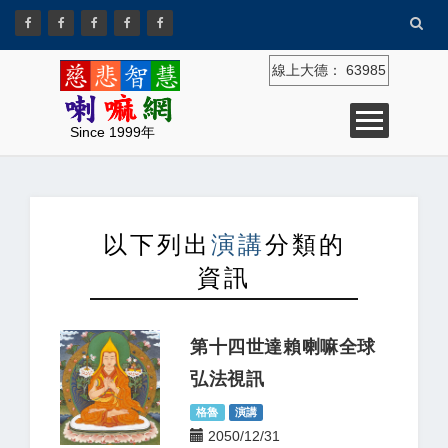
線上大德：
63985
Since 1999年
以下列出
演講
分類的
資訊
第十四世達賴喇嘛全球
弘法視訊
格魯
演講
2050/12/31