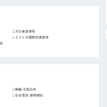
♤大白傘蓋佛母
♤２００８國際供佛齋僧
派
♤喇嘛-互動百科
♤生命電視-佛學網站