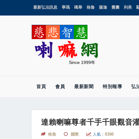
最新弘法訊息
寧瑪
噶舉
格魯
薩迦
覺囊
利美
Since 1999年
首頁
會員
最新新聞
特別報導
弘
達賴喇嘛尊者千手千眼觀音
格魯
國際
人氣：
8398