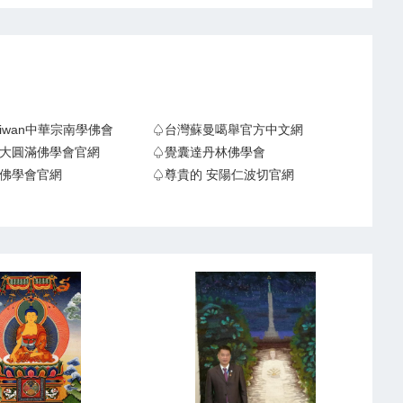
Taiwan中華宗南學佛會
♤台灣蘇曼噶舉官方中文網
大圓滿佛學會官網
♤覺囊達丹林佛學會
佛學會官網
♤尊貴的 安陽仁波切官網