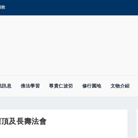
顯教
法訊息
佛法學習
尊貴仁波切
修行園地
文物介紹
灌頂及長壽法會