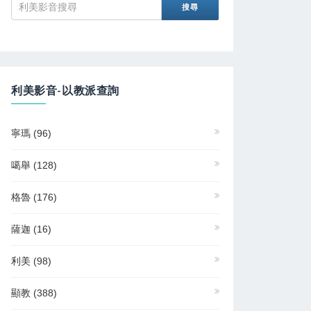
利美影音-以教派查詢
寧瑪
(96)
噶舉
(128)
格魯
(176)
薩迦
(16)
利美
(98)
顯教
(388)