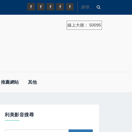
線上大德：
50095
推薦網站
其他
利美影音搜尋