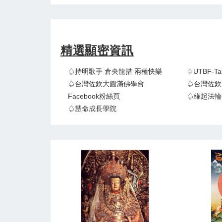
精選顯密資訊
♤持明歌手 倉央龍措 兩種快樂
♤UTBF-
♤台灣佐欽大圓滿佛學會
♤台灣佐欽
Facebook粉絲頁
♤緣起法輪
♤慧命成長學院