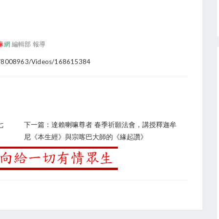
嘛
網
編輯部 報導
ts/8008963/videos/168615384
七
下一篇：達賴喇嘛尊者 春季祈願法會，講授釋迦牟
尼《本生經》與宗喀巴大師的《緣起讚》