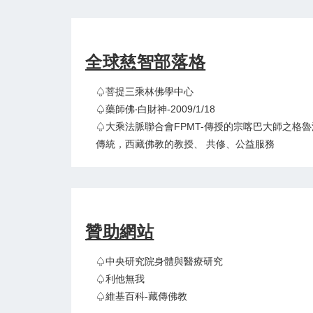
全球慈智部落格
♤菩提三乘林佛學中心
♤藥師佛‧白財神-2009/1/18
♤大乘法脈聯合會FPMT-傳授的宗喀巴大師之格魯
傳統，西藏佛教的教授、 共修、公益服務
贊助網站
♤中央研究院身體與醫療研究
♤利他無我
♤維基百科-藏傳佛教