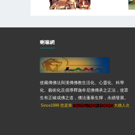
喇嘛網
使藏傳佛法與漢傳佛教生活化、心靈化、科學
化、藝術化且倡導釋迦牟尼佛傳承之正法，使眾
生有正確成佛之道，佛法蓬蓽生輝，永續發展。
Since1999 您是第
大德人次