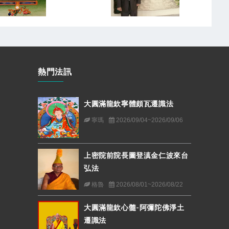
熱門法訊
大圓滿龍欽寧體頗瓦遷識法
寧瑪
2026/09/04~2026/09/06
上密院前院長圖登滇金仁波來台
弘法
格魯
2026/08/01~2026/08/22
大圓滿龍欽心髓-阿彌陀佛淨土
遷識法