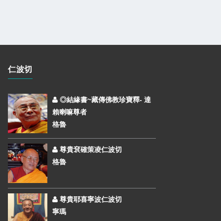
仁波切
◎結緣書~藏傳佛教珍寶釋- 達
賴喇嘛尊者
格魯
尊貴袞確策凌仁波切
格魯
尊貴耶喜寧波仁波切
寧瑪