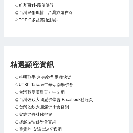
♤維基百科-藏傳佛教
♤台灣民俗風情 - 台灣旅遊在線
♤TOEIC多益英語測驗-
精選顯密資訊
♤持明歌手 倉央龍措 兩種快樂
♤UTBF-Taiwan中華宗南學佛會
♤台灣蘇曼噶舉官方中文網
♤台灣佐欽大圓滿佛學會 Facebook粉絲頁
♤台灣佐欽大圓滿佛學會官網
♤覺囊達丹林佛學會
♤緣起法輪佛學會官網
♤尊貴的 安陽仁波切官網