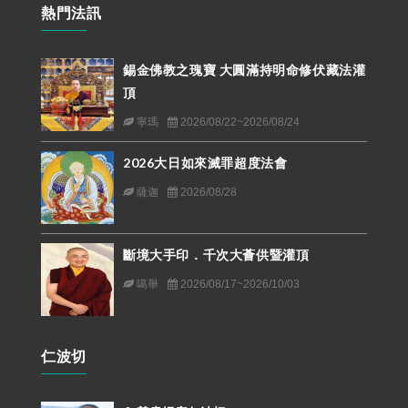
熱門法訊
錫金佛教之瑰寶 大圓滿持明命修伏藏法灌
頂
寧瑪
2026/08/22~2026/08/24
2026大日如來滅罪超度法會
薩迦
2026/08/28
斷境大手印．千次大薈供暨灌頂
噶舉
2026/08/17~2026/10/03
仁波切