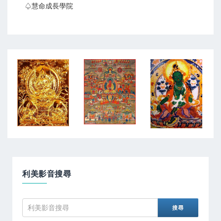
♤慧命成長學院
利美影音搜尋