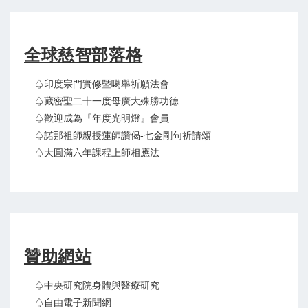
全球慈智部落格
♤印度宗門實修暨噶舉祈願法會
♤藏密聖二十一度母廣大殊勝功德
♤歡迎成為『年度光明燈』會員
♤諾那祖師親授蓮師讚偈-七金剛句祈請頌
♤大圓滿六年課程上師相應法
贊助網站
♤中央研究院身體與醫療研究
♤自由電子新聞網