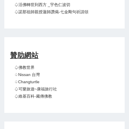
♤活佛轉世到西方 _宇色仁波切
♤諾那祖師親授蓮師讚偈-七金剛句祈請頌
贊助網站
♤佛教世界
♤Nissan 台灣
♤Changturtle
♤可樂旅遊~康福旅行社
♤維基百科-藏傳佛教