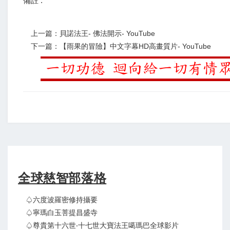
備註 :
上一篇：貝諾法王- 佛法開示- YouTube
下一篇：【雨果的冒險】中文字幕HD高畫質片- YouTube
全球慈智部落格
♤六度波羅密修持攝要
♤寧瑪白玉菩提昌盛寺
♤尊貴第十六世‧十七世大寶法王噶瑪巴全球影片