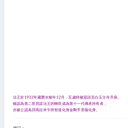
法王於1932年藏曆水猴年12月，五歲時被迎請至白玉主寺升座。
確認為第二世貝諾法王的轉世成為第十一代傳承持有者，
亦被公認為貝瑪拉米乍班智達化身金剛手菩薩化身。