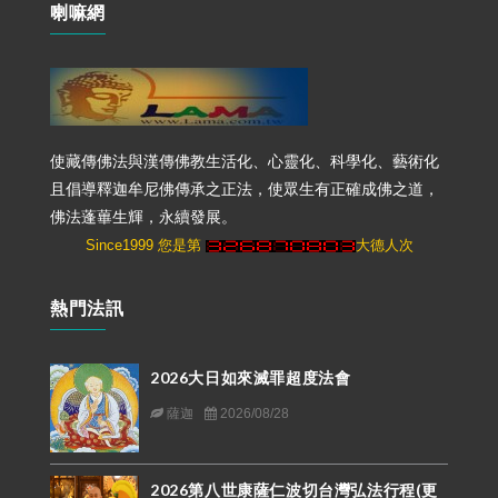
喇嘛網
使藏傳佛法與漢傳佛教生活化、心靈化、科學化、藝術化
且倡導釋迦牟尼佛傳承之正法，使眾生有正確成佛之道，
佛法蓬蓽生輝，永續發展。
Since1999 您是第
大德人次
熱門法訊
2026大日如來滅罪超度法會
薩迦
2026/08/28
2026第八世康薩仁波切台灣弘法行程(更