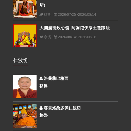
新)
格魯
2026/07/25~2026/08/14
大圓滿龍欽心髓-阿彌陀佛淨土遷識法
寧瑪
2026/08/14~2026/08/16
仁波切
洛桑蔣巴格西
格魯
尊貴洛桑多傑仁波切
格魯