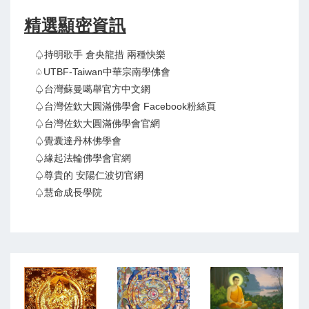
精選顯密資訊
♤持明歌手 倉央龍措 兩種快樂
♤UTBF-Taiwan中華宗南學佛會
♤台灣蘇曼噶舉官方中文網
♤台灣佐欽大圓滿佛學會 Facebook粉絲頁
♤台灣佐欽大圓滿佛學會官網
♤覺囊達丹林佛學會
♤緣起法輪佛學會官網
♤尊貴的 安陽仁波切官網
♤慧命成長學院