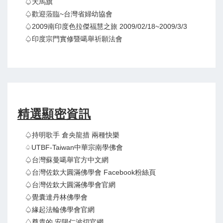
♤天馬旗
♤歡迎蒞臨~台灣省婦幼協會
♤2009南印度色拉傑福慧之旅 2009/02/18~2009/3/3
♤印度宗門實修暨噶舉祈願法會
精選顯密資訊
♤持明歌手 倉央龍措 兩種快樂
♤UTBF-Taiwan中華宗南學佛會
♤台灣蘇曼噶舉官方中文網
♤台灣佐欽大圓滿佛學會 Facebook粉絲頁
♤台灣佐欽大圓滿佛學會官網
♤覺囊達丹林佛學會
♤緣起法輪佛學會官網
♤尊貴的 安陽仁波切官網