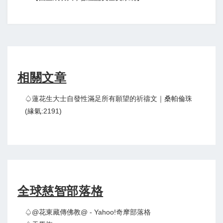
相關文章
♤蓮花生大士自發性滿足所有願望的祈禱文｜桑帕倫珠
(緣氣:2191)
全球慈智部落格
♤@花東藏傳佛教@ - Yahoo!奇摩部落格