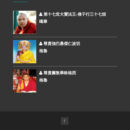
第十七世大寶法王-佛子行三十七頌
噶舉
尊貴強巴桑傑仁波切
格魯
尊貴圖敦舉昧格西
格魯