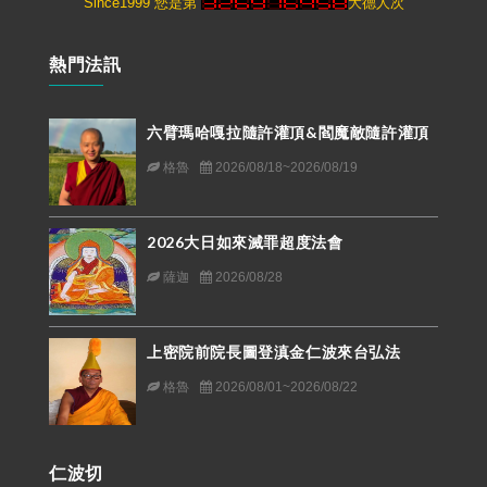
Since1999 您是第
大德人次
熱門法訊
六臂瑪哈嘎拉隨許灌頂&閻魔敵隨許灌頂
格魯
2026/08/18~2026/08/19
2026大日如來滅罪超度法會
薩迦
2026/08/28
上密院前院長圖登滇金仁波來台弘法
格魯
2026/08/01~2026/08/22
仁波切