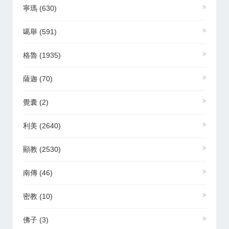
寧瑪
(630)
噶舉
(591)
格魯
(1935)
薩迦
(70)
覺囊
(2)
利美
(2640)
顯教
(2530)
南傳
(46)
密教
(10)
佛子
(3)