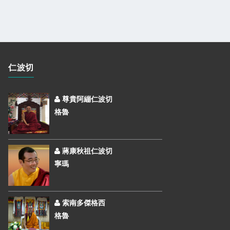
仁波切
尊貴阿繃仁波切
格魯
蔣康秋祖仁波切
寧瑪
索南多傑格西
格魯