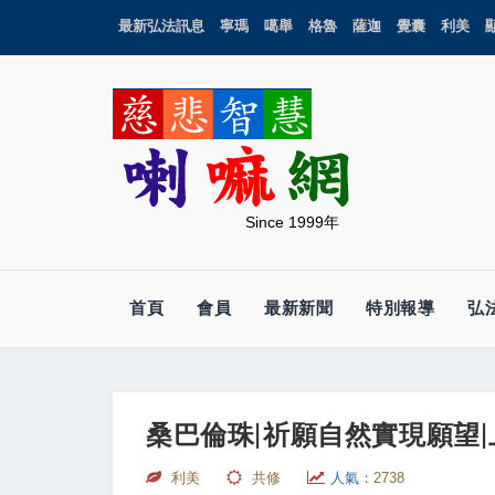
最新弘法訊息
寧瑪
噶舉
格魯
薩迦
覺囊
利美
Since 1999年
首頁
會員
最新新聞
特別報導
弘
桑巴倫珠|祈願自然實現願望|上
利美
共修
人氣：
2738