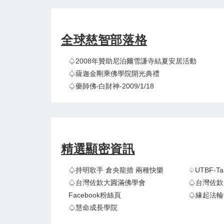
全球慈智部落格
♤2008年贊助尼泊爾雪謙寺結夏安居活動
♤薩迦金剛乘佛學院開光典禮
♤藥師佛‧白財神-2009/1/18
精選顯密資訊
♤持明歌手 倉央龍措 兩種快樂
♤UTBF-
♤台灣佐欽大圓滿佛學會
♤台灣佐欽
Facebook粉絲頁
♤緣起法輪
♤慧命成長學院