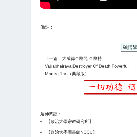
備註 :
碩博
上一篇：大威德金剛咒 金剛持
Vajrabhairava|Destroyer Of Death|Powerful
Mantra 1hr （典藏版）
延伸閱讀：
【
政治大學宗教研究所
】
【政治大學圖書館NCCU
】