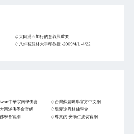
♤大圓滿五加行的意義與重要
♤八蚌智慧林大手印教授~2009/4/1~4/22
Taiwan中華宗南學佛會
♤台灣蘇曼噶舉官方中文網
大圓滿佛學會官網
♤覺囊達丹林佛學會
佛學會官網
♤尊貴的 安陽仁波切官網