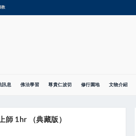
顯教
法訊息
佛法學習
尊貴仁波切
修行園地
文物介紹
師 1hr （典藏版）