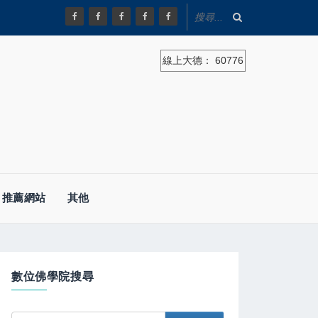
線上大德：
60776
推薦網站
其他
數位佛學院搜尋