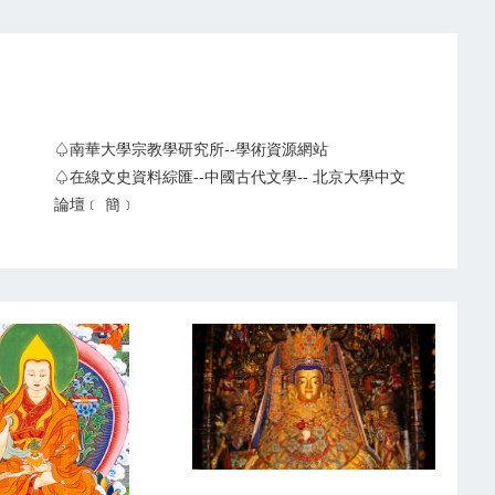
♤南華大學宗教學研究所--學術資源網站
♤在線文史資料綜匯--中國古代文學-- 北京大學中文
論壇﹝ 簡﹞