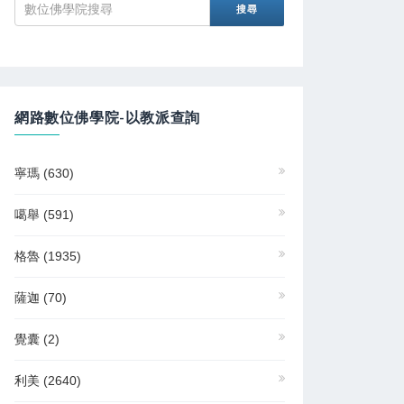
網路數位佛學院-以教派查詢
寧瑪
(630)
噶舉
(591)
格魯
(1935)
薩迦
(70)
覺囊
(2)
利美
(2640)