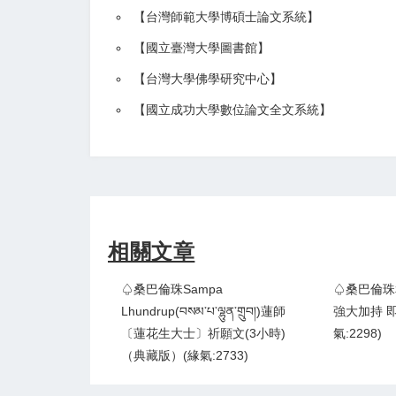
【
台灣師範大學博碩士論文系統
】
【
國立臺灣大學圖書館
】
【
台灣大學佛學研究中心
】
【
國立成功大學數位論文全文系統
】
相關文章
♤桑巴倫珠Sampa
♤桑巴倫珠和 B
Lhundrup(བསམ་པ་ལྷུན་གྲུབ།)蓮師
強大加持 
〔蓮花生大士〕祈願文(3小時)
氣:2298)
（典藏版）(緣氣:2733)