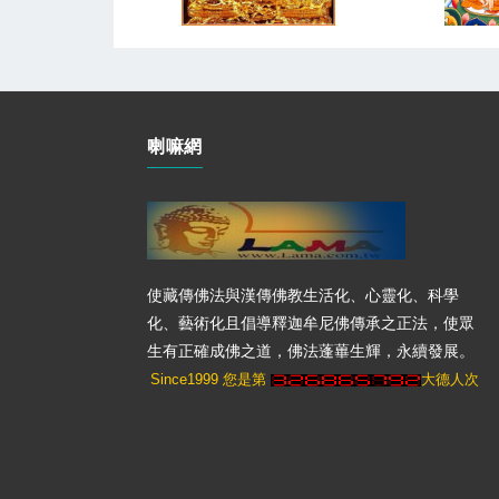
喇嘛網
使藏傳佛法與漢傳佛教生活化、心靈化、科學
化、藝術化且倡導釋迦牟尼佛傳承之正法，使眾
生有正確成佛之道，佛法蓬蓽生輝，永續發展。
Since1999 您是第
大德人次