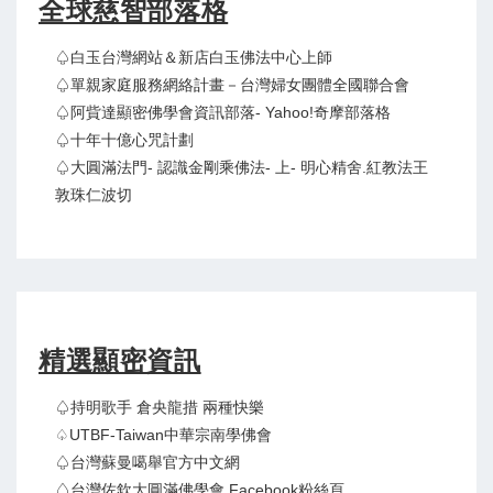
全球慈智部落格
♤白玉台灣網站＆新店白玉佛法中心上師
♤單親家庭服務網絡計畫－台灣婦女團體全國聯合會
♤阿貲達顯密佛學會資訊部落- Yahoo!奇摩部落格
♤十年十億心咒計劃
♤大圓滿法門- 認識金剛乘佛法- 上- 明心精舍.紅教法王
敦珠仁波切
精選顯密資訊
♤持明歌手 倉央龍措 兩種快樂
♤UTBF-Taiwan中華宗南學佛會
♤台灣蘇曼噶舉官方中文網
♤台灣佐欽大圓滿佛學會 Facebook粉絲頁