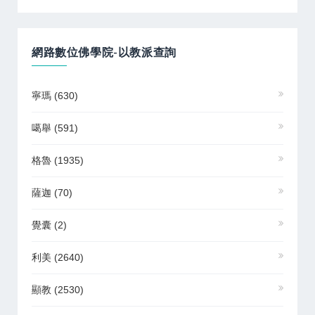
網路數位佛學院-以教派查詢
寧瑪
(630)
噶舉
(591)
格魯
(1935)
薩迦
(70)
覺囊
(2)
利美
(2640)
顯教
(2530)