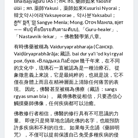
Bhaiṣajyaguru IAST; ताम. īfó, 藥師如來Yàoshīr
úlái；яп. 薬師Yakusi，薬師如來Kusurisi Nyorai；
韓文약사여래Yaksayeorae，약사분Yaksabul；
རྒྱས་ སྨན ་བླ། Sangye Menla; Mong. Оточ Манла, вјет
—— พับบัุ ที่ยบียรยสับตามตับบ), 「Guru-healer」、
「Nastavnik-lekar」－佛教醫學第八章。
有時佛藥被稱為 Vaiduryaprabharaja (Санскр.
Vaiḍūryaprabhārāja; 藏語. bai dur ya'i 'od kyi rgyal
poи, букв. «Владыка ЛаЀори 幾千年來，在不同
的文化中，琉璃石一直被認為是一種治療石。 從
象徵意義上來說，它是最純粹的，也就是說，它不
僅在身體上而且在精神層面上清除任何痛苦的表
現。 因此，佛醫甚至被稱為佛療（藏語：sangs
rgyas sman bla）。 藏傳佛教徒相信，只要憑信心
觸摸藥師佛像，任何疾病都可以治癒。
佛教修行者相信，佛醫的修行具有不可思議的力
量。 即使只是簡單地念誦此佛的名字，也能預防
許多疾病和不利的往生。 如果每天念誦《藥師明
咒》，不僅可以提前保護自己免受多種疾病的侵