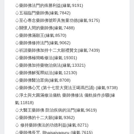
♤藥師佛法門的殊勝利益(緣氣:9191)
♤五福臨門藥師佛(緣氣:7842)
♤至心專念藥師佛號即具無量功德(緣氣:9175)
♤關懷人間的藥師佛(緣氣:7488)
♤藥師佛滿願王(緣氣:8570)
♤藥師佛修持法門(緣氣:9062)
♤祈請藥師佛加持十二大願禮贊文(緣氣:7439)
♤藥師佛極簡略修法(緣氣:19301)
♤藥師佛加持藥物治病法(緣氣:13321)
♤藥師佛解冤釋結法(緣氣:12130)
♤藥師佛醫治眾病(緣氣:8708)
♤藥師佛心咒 (第十七世大寶法王噶瑪巴誦) (緣氣:9738)
♤淨土與大圓滿修法儀軌 藥師佛修法 儀軌操作步驟(緣
氣:11818)
♤大醫王藥師佛 防治疾病的法門(緣氣:9619)
♤藥師佛的十二大願(緣氣:9362)
♤ 修持藥師佛法的功德利益(緣氣:8271)
♤藥師佛長咒. Bhaiṣajyaguru (緣氣:7615)