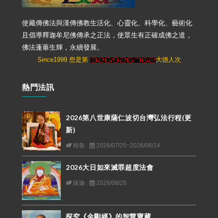
使藏傳佛法與漢傳佛教生活化、心靈化、科學化、藝術化
且倡導釋迦牟尼佛傳承之正法，使眾生有正確成佛之道，
佛法蓬蓽生輝，永續發展。
Since1999 您是第
大德人次
熱門法訊
2026第八世康薩仁波切台灣弘法行程(更
新)
格魯
2026/07/25~2026/08/14
2026大日如來滅罪超度法會
薩迦
2026/08/28
探究《金剛經》的智慧寶藏