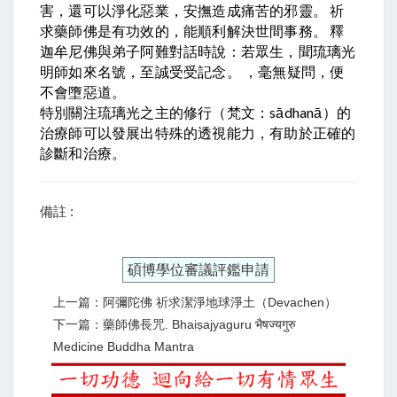
害，還可以淨化惡業，安撫造成痛苦的邪靈。 祈
求藥師佛是有功效的，能順利解決世間事務。 釋
迦牟尼佛與弟子阿難對話時說：若眾生，聞琉璃光
明師如來名號，至誠受受記念。 ，毫無疑問，便
不會墮惡道。
特別關注琉璃光之主的修行（梵文：sādhanā）的
治療師可以發展出特殊的透視能力，有助於正確的
診斷和治療。
備註 :
碩博學位審議評鑑申請
上一篇：阿彌陀佛 祈求潔淨地球淨土（Devachen）
下一篇：藥師佛長咒. Bhaiṣajyaguru भैषज्यगुरु
Medicine Buddha Mantra