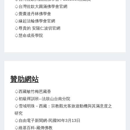
♤台灣佐欽大圓滿佛學會官網
♤覺囊達丹林佛學會
♤緣起法輪佛學會官網
♤尊貴的 安陽仁波切官網
♤慧命成長學院
贊助網站
♤西藏敏竹梅芭藏香
♤初級禪訓班--法鼓山台南分院
♤雪域明珠－西藏：宗教觀光客旅遊動機與其滿意度之
研究
♤自由電子新聞網-民國90年3月13日
♤維基百科-藏傳佛教