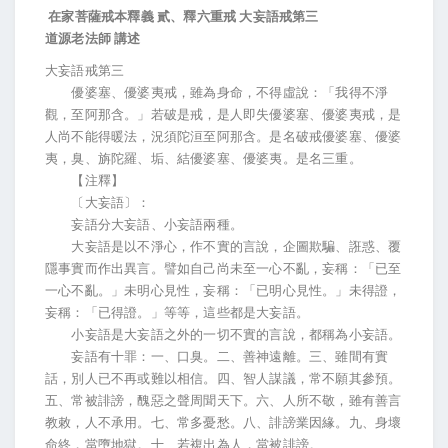
在家菩薩戒本釋義
貳、釋六重戒
大妄語戒第三
道源老法師
講述
大妄語戒第三
優婆塞、優婆夷戒，雖為身命，不得虛說：「我得不淨
觀，至阿那含。」若破是戒，是人即失優婆塞、優婆夷戒，是
人尚不能得暖法，況須陀洹至阿那含。是名破戒優婆塞、優婆
夷，臭、旃陀羅、垢、結優婆塞、優婆夷。是名三重。
【注釋】
〔大妄語〕：
妄語分大妄語、小妄語兩種。
大妄語是以不淨心，作不實的言說，企圖欺騙、誑惑、覆
隱事實而作出異言。譬如自己尚未至一心不亂，妄稱：「已至
一心不亂。」未明心見性，妄稱：「已明心見性。」未得證，
妄稱：「已得證。」等等，這些都是大妄語。
小妄語是大妄語之外的一切不實的言說，都稱為小妄語。
妄語有十罪：一、口臭。二、善神遠離。三、雖間有實
話，別人已不再或難以相信。四、智人謀議，常不願其參預。
五、常被誹謗，醜惡之聲周聞天下。六、人所不敬，雖有善言
教敕，人不承用。七、常多憂愁。八、誹謗業因緣。九、身壞
命終，當墮地獄。十、若複出為人，當被誹謗。