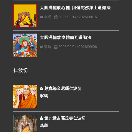
大圓滿龍欽心髓-阿彌陀佛淨土遷識法
寧瑪
2026/08/14~2026/08/16
大圓滿龍欽寧體頗瓦遷識法
寧瑪
2026/09/04~2026/09/06
仁波切
尊貴鄔金尼瑪仁波切
寧瑪
第九世吉噶丘突仁波切
噶舉