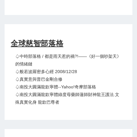
全球慈智部落格
♤中時部落格 / 都是雨天惹的禍?!——《好一個吵架天》
的情緒鏈
♤般若波羅密多心經 2008/12/28
♤真實意與普巴金剛合修
♤南投大圓滿龍欽寧體--Yahoo!奇摩部落格
♤南投大圓滿龍欽寧體綠度母藥師蓮師財神龍王護法.文
殊真實化身 龍欽巴尊者