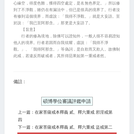
心緣空，得度色難，獲得四空處定，是名無色界定。」所以修
到了不淨觀，雖仍在有漏法中，但已是很高的境界了。行者沒
有修到這個境界，而虛說：「我得不淨觀。」就是大妄語。至
於說：「我已至阿那含。」那更是大妄語了。
【旨意】
行者的修為境地，除佛可以證知外，一般人很不容易證知
他人的境界。行者若因而自我炫耀，虛說：「我得不淨
觀。」、「我得阿那含。」等偽詞，是自欺而又欺人。故佛制
此戒，若違反而破戒者，其所得惡果如第一重戒者然。
備註 :
碩博學位審議評鑑申請
上一篇：在家菩薩戒本釋義 貳、釋六重戒 邪淫戒第
四
下一篇：在家菩薩戒本釋義 貳、釋六重戒 盜戒第二