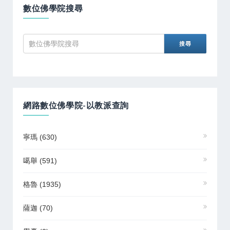
數位佛學院搜尋
網路數位佛學院-以教派查詢
寧瑪
(630)
噶舉
(591)
格魯
(1935)
薩迦
(70)