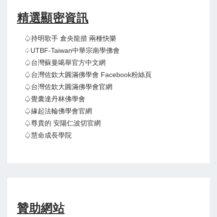
精選顯密資訊
♤持明歌手 倉央龍措 兩種快樂
♤UTBF-Taiwan中華宗南學佛會
♤台灣蘇曼噶舉官方中文網
♤台灣佐欽大圓滿佛學會 Facebook粉絲頁
♤台灣佐欽大圓滿佛學會官網
♤覺囊達丹林佛學會
♤緣起法輪佛學會官網
♤尊貴的 安陽仁波切官網
♤慧命成長學院
贊助網站