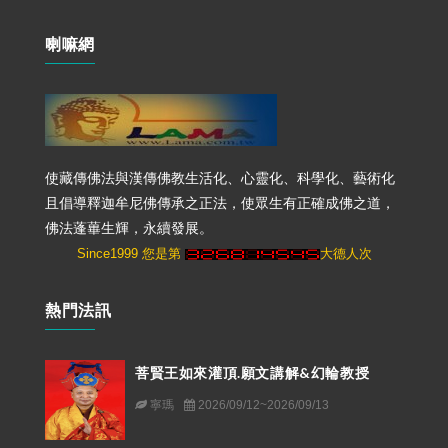
喇嘛網
使藏傳佛法與漢傳佛教生活化、心靈化、科學化、藝術化
且倡導釋迦牟尼佛傳承之正法，使眾生有正確成佛之道，
佛法蓬蓽生輝，永續發展。
Since1999 您是第
大德人次
熱門法訊
菩賢王如來灌頂.願文講解&幻輪教授
寧瑪
2026/09/12~2026/09/13