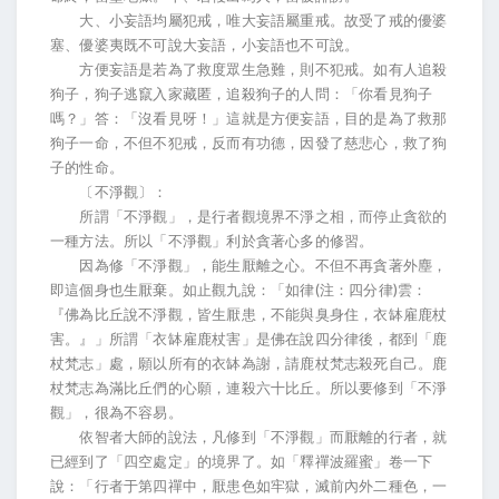
大、小妄語均屬犯戒，唯大妄語屬重戒。故受了戒的優婆
塞、優婆夷既不可說大妄語，小妄語也不可說。
方便妄語是若為了救度眾生急難，則不犯戒。如有人追殺
狗子，狗子逃竄入家藏匿，追殺狗子的人問：「你看見狗子
嗎？」答：「沒看見呀！」這就是方便妄語，目的是為了救那
狗子一命，不但不犯戒，反而有功德，因發了慈悲心，救了狗
子的性命。
〔不淨觀〕：
所謂「不淨觀」，是行者觀境界不淨之相，而停止貪欲的
一種方法。所以「不淨觀」利於貪著心多的修習。
因為修「不淨觀」，能生厭離之心。不但不再貪著外塵，
即這個身也生厭棄。如止觀九說：「如律(注：四分律)雲：
『佛為比丘說不淨觀，皆生厭患，不能與臭身住，衣缽雇鹿杖
害。』」所謂「衣缽雇鹿杖害」是佛在說四分律後，都到「鹿
杖梵志」處，願以所有的衣缽為謝，請鹿杖梵志殺死自己。鹿
杖梵志為滿比丘們的心願，連殺六十比丘。所以要修到「不淨
觀」，很為不容易。
依智者大師的說法，凡修到「不淨觀」而厭離的行者，就
已經到了「四空處定」的境界了。如「釋禪波羅蜜」卷一下
說：「行者于第四禪中，厭患色如牢獄，滅前內外二種色，一