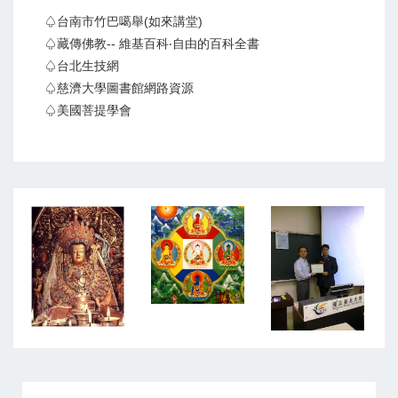
♤台南市竹巴噶舉(如來講堂)
♤藏傳佛教-- 維基百科‧自由的百科全書
♤台北生技網
♤慈濟大學圖書館網路資源
♤美國菩提學會